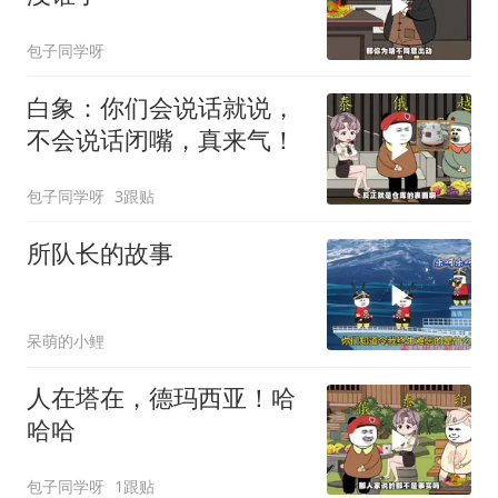
包子同学呀
白象：你们会说话就说，
不会说话闭嘴，真来气！
包子同学呀
3跟贴
所队长的故事
呆萌的小鲤
人在塔在，德玛西亚！哈
哈哈
包子同学呀
1跟贴