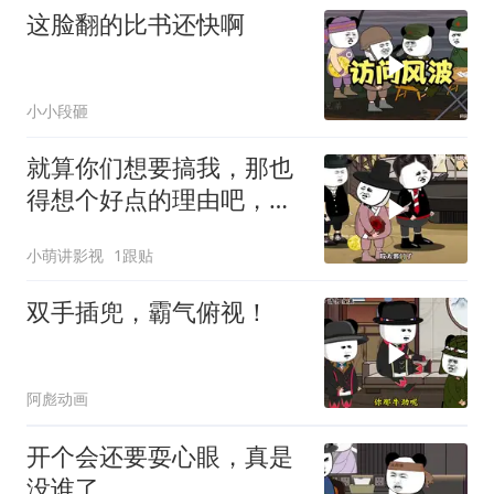
这脸翻的比书还快啊
小小段砸
就算你们想要搞我，那也
得想个好点的理由吧，这
这...他不成立啊
小萌讲影视
1跟贴
双手插兜，霸气俯视！
阿彪动画
开个会还要耍心眼，真是
没谁了