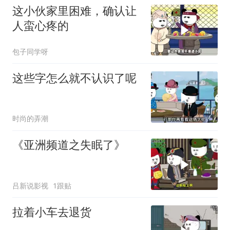
这小伙家里困难，确认让
人蛮心疼的
包子同学呀
这些字怎么就不认识了呢
时尚的弄潮
《亚洲频道之失眠了》
吕新说影视
1跟贴
拉着小车去退货