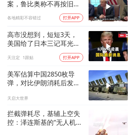
案，鲁比奥称不再按旧路
线谈判
各地精彩不容错过
打开APP
高市没想到，短短3天，
美国给了日本三记耳光，
根本不顾日本死活
天注定
1跟贴
打开APP
美军估算中国2850枚导
弹，对比伊朗消耗后发现
一个尴尬现实
天启大世界
拦截弹耗尽，基辅上空失
控：泽连斯基的“无人机神
话”为何突然没人提了