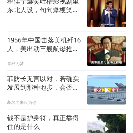
翟佳宁爆笑吐槽影视剧里
东北人设，句句爆梗笑点
密集，这段建
1956年中国击落美机歼16
人，美出动三艘航母抢尸
体
青杍无梦
菲防长无言以对，若确实
发展到那种地步，会否上
前线
慕名而来只为你
钱不是护身符，真正靠得
住的是什么