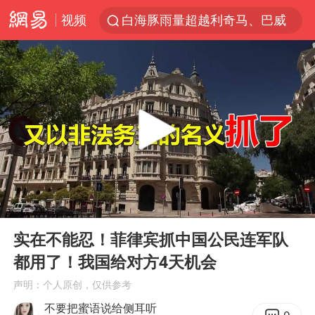
视频
白海豚雨量超越利奇马、巴威
人形机器人第一股
上海地铁4条线路全线停运
宇树申购 中一签有望赚20万元
4.2平卫生间补漏注胶花1.55万
白海豚路径图
武汉3名城管协管员殴打摊主被刑拘
00:00
06:34
律师谈贾冰私人饭局被偷拍
Play
Ent
full
男子结婚8年3个女儿都不是亲生
实在不能忍！菲律宾抓中国公民连军队
都用了！我国给对方4天机会
多地银行上调存款利率
声明：个人原创，仅供参考
面对面丨蔡磊：与渐冻症抗争 纵使不敌 也不屈服
不要把蜜语说给侧耳听