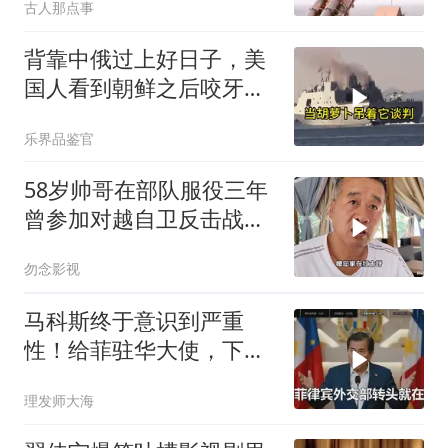
古人那点事
背靠中俄过上好日子，美
国人看到朝鲜之后咬牙切
齿
乐界品鉴官
58岁帅哥在部队服役三年
曾参加对越自卫反击战讲
述猫耳洞里的
勿念影视
马科斯终于意识到严重
性！给菲驻华大使，下达
5个必须完成的任务
理发师大海