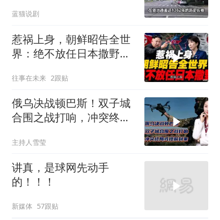
蓝猫说剧
惹祸上身，朝鲜昭告全世
界：绝不放任日本撒野！
高市还能硬撑多久
往事在未来
2跟贴
俄乌决战顿巴斯！双子城
合围之战打响，冲突终局
或提前到来
主持人雪莹
讲真，是球网先动手
的！！！
新媒体
57跟贴