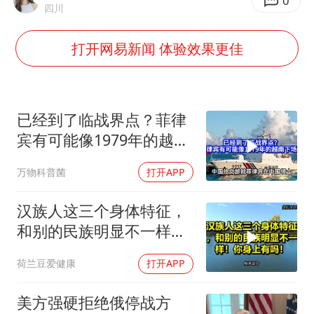
5万小车卖不动 微型代步车集体遇冷
0
四川
NBA传奇教练老尼尔森去世
打开网易新闻 体验效果更佳
手机真会“偷听”我们说话吗
上半年全球新能源乘用车销量1122万台
加沙约14万栋建筑被完全摧毁
已经到了临战界点？菲律
从科技创新看开局起步的时与势
宾有可能像1979年的越南
下场吗？
万物科普菌
打开APP
汉族人这三个身体特征，
和别的民族明显不一样！
你身上有吗！
荷兰豆爱健康
打开APP
美方强硬拒绝俄停战方