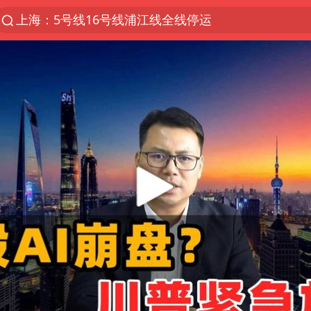
上海：5号线16号线浦江线全线停运
跨界融合拉长夏日经济消费链条
白海豚预计将在浙江苍南到三门一带登陆
今日15时起福州地铁高架区段停运
国足U17与阿森纳决赛取消 并列冠军
王艺迪2-4不敌张本美和止步4强
上海有出现龙卷潜势
白海豚5次眼壁置换
王艺迪无缘横滨赛决赛
2025年小学教师减少13.19万
《披荆斩棘》阵容官宣