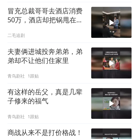
冒充总裁哥哥去酒店消费
50万，酒店却把锅甩在总
裁头上！
二毛追剧
夫妻俩进城投奔弟弟，弟
弟却不让他们住家里
青鸟剧社
1跟贴
有这样的岳父，真是几辈
子修来的福气
青鸟剧社
1跟贴
商战从来不是打价格战！