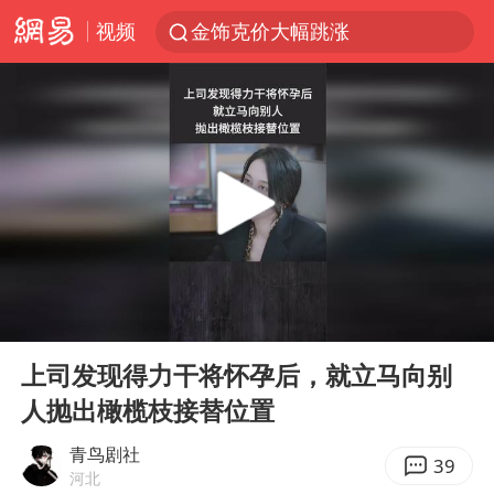
视频
金饰克价大幅跳涨
台风“白海豚”影响中国已成定局
浙江舟山21条水上客运航线停航
郑国霖回应去景区上班被保安拦下
因凡蒂诺首次公开道歉
儿子举报父亲伪造证件为私生子落户
今年4位周星驰电影配角去世
00:00
07:44
律师称“梅姨”若满75岁或不适用死刑
Play
Ent
full
“梅姨”准确年龄仍未知
上司发现得力干将怀孕后，就立马向别
人抛出橄榄枝接替位置
南昌一规划馆现“阴间座椅”字样
41岁女子为鼓励女儿考上985研究生
青鸟剧社
39
河北