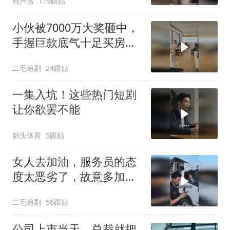
刚芦雪
119跟贴
小伙被7000万大奖砸中，
手握巨款底气十足买房不
问价！
二毛追剧
24跟贴
一集入坑！这些热门短剧
让你欲罢不能
刺头体育
5跟贴
女人去加油，服务员的态
度太恶劣了，故意多加油
多收钱！
二毛追剧
56跟贴
公司上市当天，总裁就把