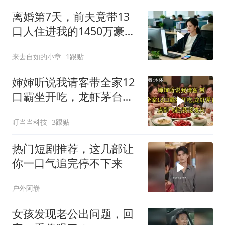
离婚第7天，前夫竟带13
口人住进我的1450万豪
宅，一开门全傻眼
来去自如的小章
1跟贴
婶婶听说我请客带全家12
口霸坐开吃，龙虾茅台点
到飞起，我没发
叮当当科技
3跟贴
热门短剧推荐，这几部让
你一口气追完停不下来
户外阿崭
女孩发现老公出问题，回