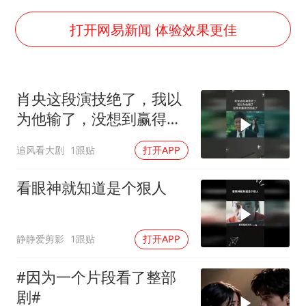
上海一酒店房间爬满床虱 住客反被怼
李嫣近照曝光
打开网易新闻 体验效果更佳
曝侯明昊违反交规被约谈
“事业单位招聘不是人情买卖”
肖央这段演技绝了，我以
李亚鹏向地铁吐血女孩捐99999元
为他输了，没想到赢得太
中国经济展现强大韧性和活力
彻底了
追风看大剧
1跟贴
打开APP
看眼神就知道是个狠人
静静爱剪影
1跟贴
打开APP
#因为一个片段看了整部
剧#