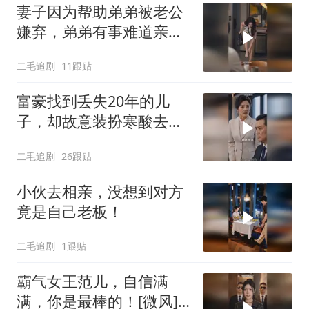
妻子因为帮助弟弟被老公
嫌弃，弟弟有事难道亲姐
不帮吗？
二毛追剧
11跟贴
富豪找到丢失20年的儿
子，却故意装扮寒酸去相
认！
二毛追剧
26跟贴
小伙去相亲，没想到对方
竟是自己老板！
二毛追剧
1跟贴
霸气女王范儿，自信满
满，你是最棒的！[微风]