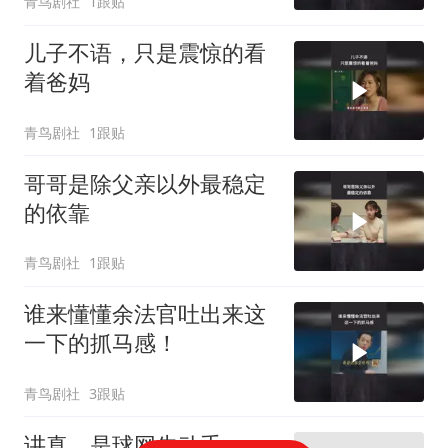
青鸟剧社
1跟贴
儿子不语，只是震惊的看
着爸妈
青鸟剧社
1跟贴
哥哥是除父亲以外最稳定
的依靠
青鸟剧社
1跟贴
谁来懂懂余法官吐出来这
一下的抓马感！
青鸟剧社
3跟贴
讲真，是球网先动手