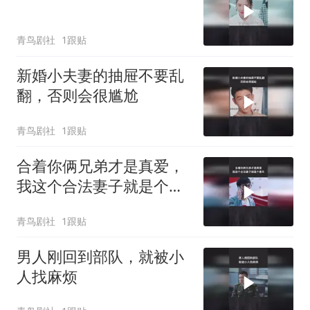
青鸟剧社
1跟贴
新婚小夫妻的抽屉不要乱
翻，否则会很尴尬
青鸟剧社
1跟贴
合着你俩兄弟才是真爱，
我这个合法妻子就是个意
外
青鸟剧社
1跟贴
男人刚回到部队，就被小
人找麻烦