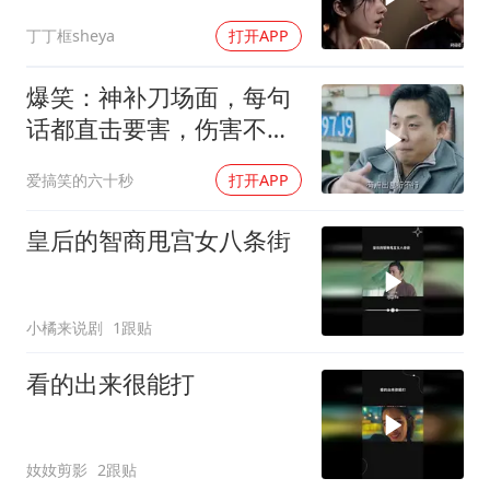
丁丁框sheya
打开APP
爆笑：神补刀场面，每句
话都直击要害，伤害不
大，侮辱性极强
爱搞笑的六十秒
打开APP
皇后的智商甩宫女八条街
小橘来说剧
1跟贴
看的出来很能打
奻奻剪影
2跟贴