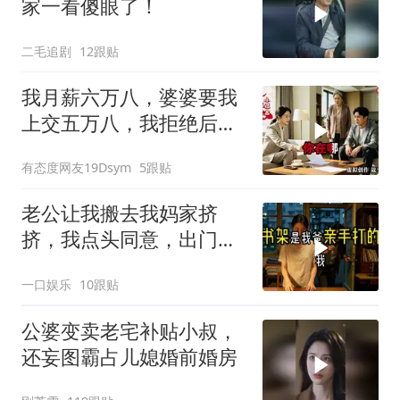
家一看傻眼了！
二毛追剧
12跟贴
我月薪六万八，婆婆要我
上交五万八，我拒绝后她
换了门锁，12天后我决意
有态度网友19Dsym
5跟贴
离婚
老公让我搬去我妈家挤
挤，我点头同意，出门时
顺手带走了3本房产证和2
一口娱乐
10跟贴
把车钥匙
公婆变卖老宅补贴小叔，
还妄图霸占儿媳婚前婚房