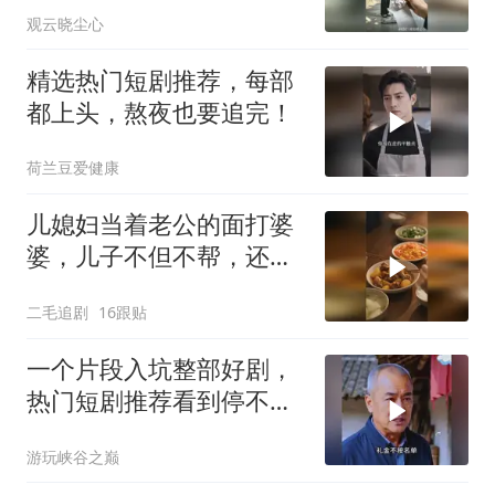
观云晓尘心
精选热门短剧推荐，每部
都上头，熬夜也要追完！
荷兰豆爱健康
儿媳妇当着老公的面打婆
婆，儿子不但不帮，还助
纣为虐！
二毛追剧
16跟贴
一个片段入坑整部好剧，
热门短剧推荐看到停不下
来
游玩峡谷之巅