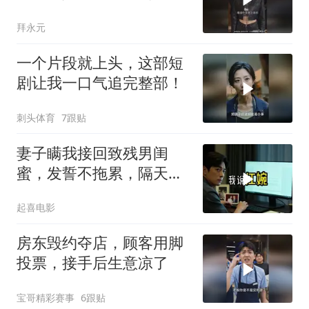
[微风]
拜永元
一个片段就上头，这部短
剧让我一口气追完整部！
刺头体育
7跟贴
妻子瞒我接回致残男闺
蜜，发誓不拖累，隔天我
故作欣喜外派德国
起喜电影
房东毁约夺店，顾客用脚
投票，接手后生意凉了
宝哥精彩赛事
6跟贴