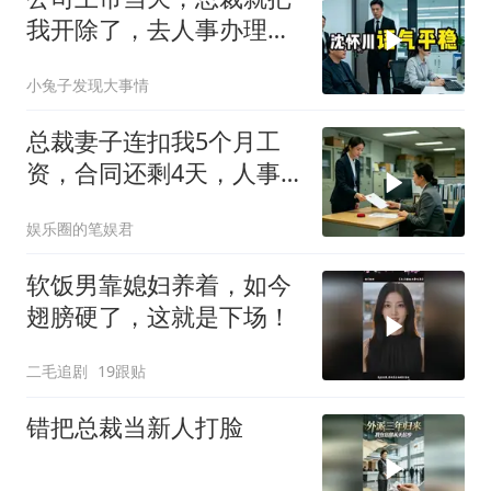
我开除了，去人事办理离
职手续时，
小兔子发现大事情
总裁妻子连扣我5个月工
资，合同还剩4天，人事
通知涨薪续签，我
娱乐圈的笔娱君
软饭男靠媳妇养着，如今
翅膀硬了，这就是下场！
二毛追剧
19跟贴
错把总裁当新人打脸