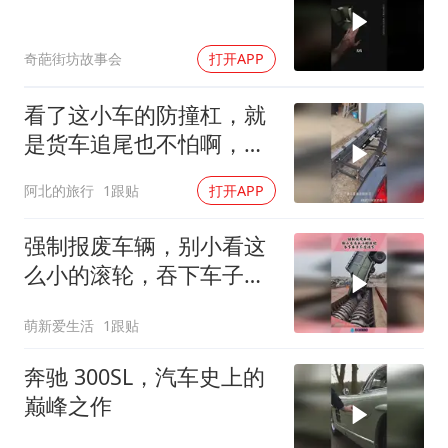
奇葩街坊故事会
打开APP
看了这小车的防撞杠，就
是货车追尾也不怕啊，还
能自动升降，太厉害了
阿北的旅行
1跟贴
打开APP
强制报废车辆，别小看这
么小的滚轮，吞下车子不
在话下！
萌新爱生活
1跟贴
奔驰 300SL，汽车史上的
巅峰之作