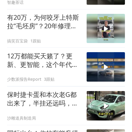
智趣茶话
有20万，为何咬牙上特斯
拉“毛坯房”？20年修理工
说出扎心实情！
搞笑百宝袋
1跟贴
12万都能买天籁了？更
新、更智能，这个年代买
油车，简直不要太爽！
少数派报告Report
3跟贴
保时捷卡蛋和本次老G都
出来了，半挂还远吗，盘
点那些离谱的
沙雕道具制造局