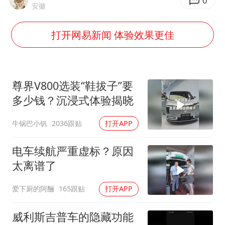
飞机票免费退改真的来了
0
安徽
秋天的第一杯奶茶到底有多火
打开网易新闻 体验效果更佳
2名小孩玩手机低头幅度近乎折叠
38岁演员求职万岁山NPC成功
国防部：中国军队坚决反制任何闹海挑衅图谋
尊界V800选装“鞋拔子”要
夯实基础开新局
多少钱？沉浸式体验揭晓
牛锅巴小钒
2036跟贴
打开APP
电车续航严重虚标？原因
太离谱了
爱下厨的阿酾
165跟贴
打开APP
威利斯吉普车的隐藏功能