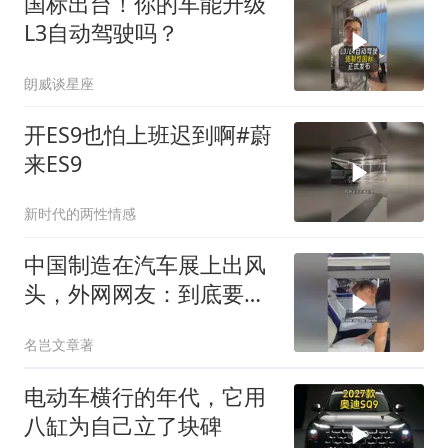
国标出台！你的车能升级
L3自动驾驶吗？
朗威谈星座
开ES9也怕上班迟到啊#蔚
来ES9
新时代的两性情感
中国制造在汽车展上出风
头，外网网友：到底要进
化到什么程度？
名岂文章著
电动车横行的年代，它用
八缸为自己立了块碑