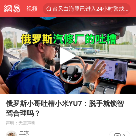
视频
台风白海豚已进入24小时警戒线
泉州市委书记张毅恭被查
秘鲁和墨西哥宣布恢复外交关系
沙特土耳其巴基斯坦签署共同防务协议
中医教你一招提升气血
台风白海豚或吞并鲸鱼 登陆地点更新
全球首个长时储能一体化产业园量产
00:00
03:45
四川宜宾市高县4.9级地震致1人死亡
Play
Ent
full
老中医：立秋后养心是关键
俄罗斯小哥吐槽小米YU7：脱手就锁智
驾合理吗？
胡彦斌获《歌手2026》歌王
声明：无需声明
名创优品回应女子吐槽内裤质量差
二凉