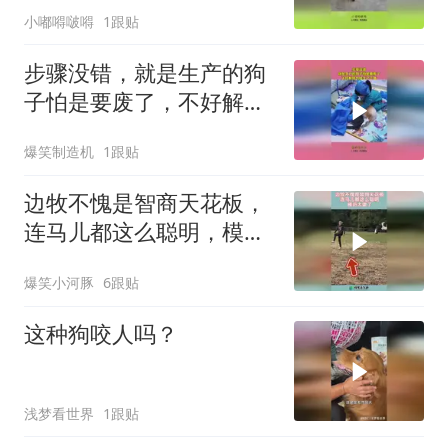
小嘟嘚啵嘚
1跟贴
步骤没错，就是生产的狗
子怕是要废了，不好解释
为啥生了个猫！
爆笑制造机
1跟贴
边牧不愧是智商天花板，
连马儿都这么聪明，模仿
太像了！
爆笑小河豚
6跟贴
这种狗咬人吗？
浅梦看世界
1跟贴