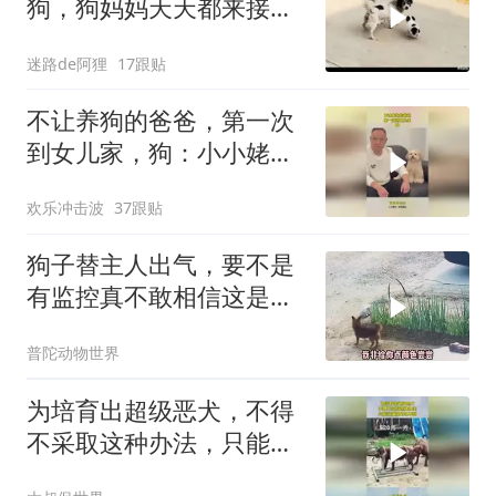
狗，狗妈妈天天都来接孩
子
迷路de阿狸
17跟贴
不让养狗的爸爸，第一次
到女儿家，狗：小小姥爷
轻松拿捏
欢乐冲击波
37跟贴
狗子替主人出气，要不是
有监控真不敢相信这是它
干的
普陀动物世界
为培育出超级恶犬，不得
不采取这种办法，只能说
强扭的瓜不甜