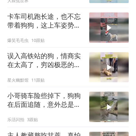
大叔侃世界
卡车司机跑长途，也不忘
带着狗狗，这上车姿势一
看就练过！
爆笑毛毛虫
10跟贴
误入高铁站的狗，情商实
在太高了，穷凶极恶的狗
就是另一种结果了
星火幽默馆
11跟贴
小哥骑车险些掉下，狗狗
在后面追随，意外总是措
不及防！
乐活闪拍
3跟贴
主人教藏獒吃甘蔗，真怕