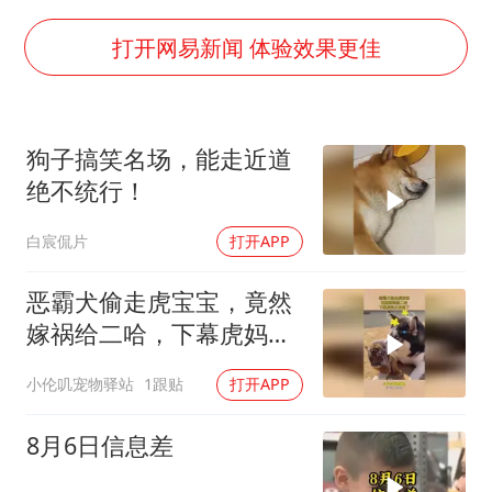
方桃子代言广告视频已下架
浙江海域将现5到8米巨浪到狂浪
打开网易新闻 体验效果更佳
伯克希尔净买入约200亿美元股票
上交绝杀清华 姚明笑出表情包
狗子搞笑名场，能走近道
曝美下令调查弹药库存信息遭泄露事件
绝不统行！
白海豚在海上打了个结
白宸侃片
打开APP
以军士兵把枪口对准中国记者
构建更高水平的全民健身公共服务体系
恶霸犬偷走虎宝宝，竟然
嫁祸给二哈，下幕虎妈反
应亮了
小伦叽宠物驿站
1跟贴
打开APP
8月6日信息差