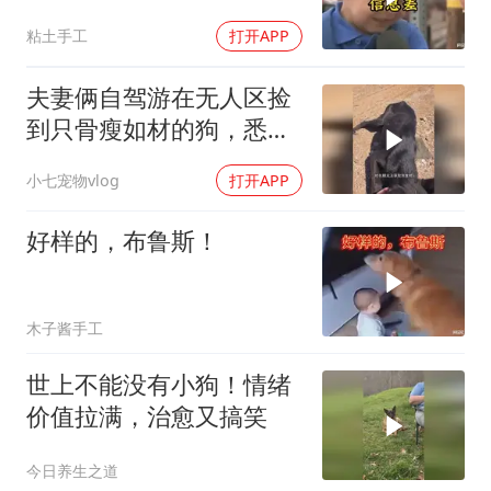
粘土手工
打开APP
夫妻俩自驾游在无人区捡
到只骨瘦如材的狗，悉心
照料后逆天转变！
小七宠物vlog
打开APP
好样的，布鲁斯！
木子酱手工
世上不能没有小狗！情绪
价值拉满，治愈又搞笑
今日养生之道