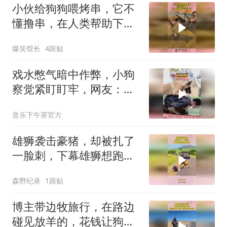
小伙给狗狗喂烤串，它不
懂撸串，在人类帮助下完
成了！
爆笑馆长
4跟贴
戏水憋气暗中作弊，小狗
察觉紧盯盯牢，网友：狗
的眼睛就是尺
音乐下午茶官方
雄狮袭击豪猪，却被扎了
一脸刺，下幕雄狮想跑也
晚了
森野纪录
1跟贴
博主带边牧旅行，在路边
碰见放羊的，花钱让狗子