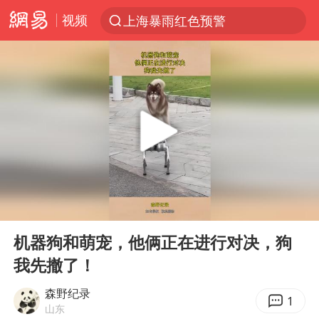
视频
上海暴雨红色预警
跨界融合拉长夏日经济消费链条
四川宜宾5.5级地震后余震为何不断
白海豚5次眼壁置换
上海轨交全网络地面高架区段限速运行
王艺迪无缘横滨赛决赛
2026年7月份居民消费价格同比上涨0.5%
00:00
00:10
武契奇会见泽连斯基有何意图
Play
Ent
full
“伊斯兰版北约”出现
机器狗和萌宠，他俩正在进行对决，狗
我先撤了！
台铃电动车仅骑一年就断电趴窝
上海大部迎大暴雨
森野纪录
1
山东