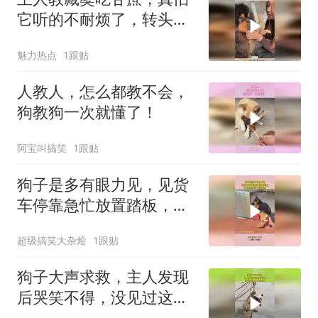
它听的不耐烦了，转头给
主人来一口！
魅力热点
1跟贴
人教人，怎么都教不会，
狗教狗一次就懂了！
阿宝叫搞笑
1跟贴
狗子是多有眼力见，见货
车停靠急忙放置踏板，放
心过试过了结实得
超级搞笑大杂烩
1跟贴
狗子大声求救，主人发现
后哭笑不得，没见过这么
笨的狗！