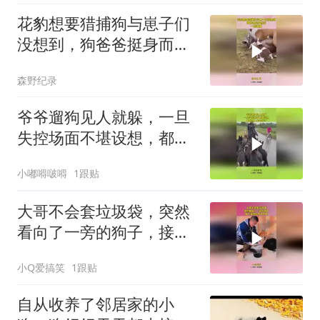
花豹想要猎捕狗与崽子们
没想到，狗爸爸挺身而
出，一招制服
森野纪录
爷爷遛狗见人就躲，一旦
失控场面不堪设想，都是
别人家的孩子！
小嘟嘚啵嘚
1跟贴
大哥不会套垃圾袋，突然
看向了一旁的狗子，接下
来的操作太炸裂
小Q爱搞笑
1跟贴
自从收养了邻居家的小