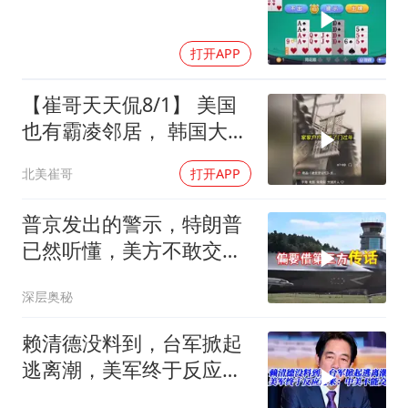
打开APP
【崔哥天天侃8/1】 美国
也有霸凌邻居， 韩国大爷
忍无可忍
北美崔哥
打开APP
普京发出的警示，特朗普
已然听懂，美方不敢交出
乌方最需之物
深层奥秘
赖清德没料到，台军掀起
逃离潮，美军终于反应过
来：中美不能交战