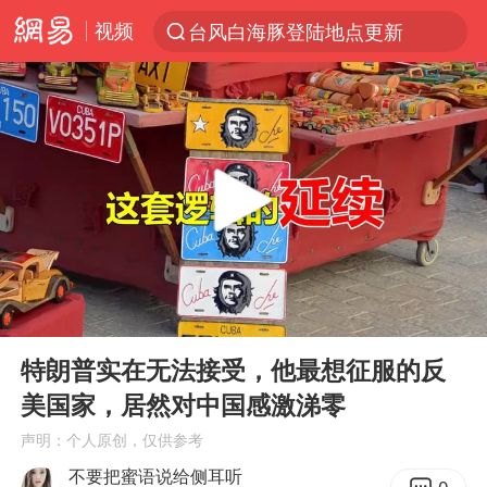
视频
台风白海豚登陆地点更新
以“新”破局 首发经济点亮城市消费活力
台风白海豚进入48小时警戒线
中方回应是否在太平洋海底开采稀土
台风白海豚影响中国已成定局
佛得角门将亮相智利俱乐部主场
看守所辅警收受10万获刑1年
00:00
06:06
陈熠叫医疗暂停被驳回 带伤遭逆转
Play
Ent
full
多地要求领导干部带头休假
特朗普实在无法接受，他最想征服的反
美国家，居然对中国感激涕零
U17国足1分钟轰2球
声明：个人原创，仅供参考
今年已有4位周星驰电影配角去世
不要把蜜语说给侧耳听