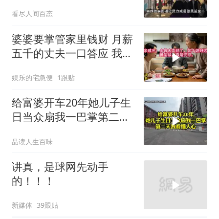
两大判断全部成真
看尽人间百态
婆婆要掌管家里钱财 月薪
五千的丈夫一口答应 我拒
交工资卡不做饭
娱乐的宅急便
1跟贴
给富婆开车20年她儿子生
日当众扇我一巴掌第二天
我看懂人心
品读人生百味
讲真，是球网先动手
的！！！
新媒体
39跟贴