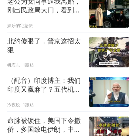
老公为女同事逼我离婚，
刚出民政局大门，看到我
上了省长爸爸的专车
娱乐的宅急便
北约傻眼了，普京这招太
狠
帆海志
1跟贴
（配音）印度博主：我们
印度又赢麻了？五代机还
没搞利索，六代机标签先
冷夜说
1跟贴
贴上了，欧洲还排着队求
合作
命脉被锁住，美国下令撤
侨，多国致电伊朗，中国