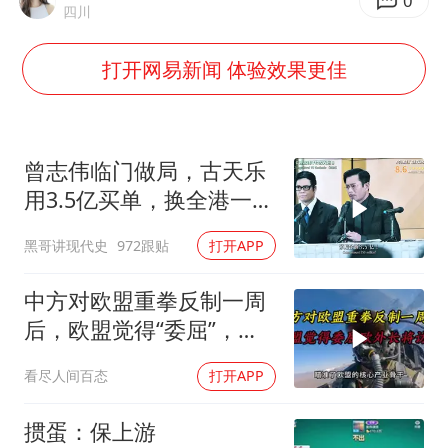
27岁女子成组织卖淫集团主犯被通缉
0
四川
“China Cool”成海外热词
打开网易新闻 体验效果更佳
房主任回应争议
把党建设得更加坚强有力
宇树科技王兴兴身家有望超200亿元
曾志伟临门做局，古天乐
中国养老床位“三连降”
用3.5亿买单，换全港一声
佩服！
哪吒汽车南宁工厂设备降价20%拍卖
黑哥讲现代史
972跟贴
打开APP
奋进开新局 实干挑大梁
中方对欧盟重拳反制一周
后，欧盟觉得“委屈”，欧
外长将访华谈判
看尽人间百态
打开APP
掼蛋：保上游