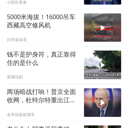
小怪吃美食
5000米海拔！16000吊车
西藏高空修风机
刘哥谈体育
钱不是护身符，真正靠得
住的是什么
蓝猫说剧
两场暗战打响！普京全面
收网，杜特尔特重出江
湖，美国这两处战略支
金哥说新能源车
点，哪个先崩？