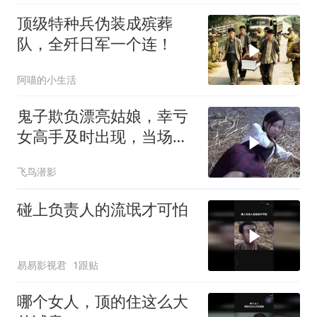
顶级特种兵伪装成殡葬
队，全歼日军一个连！
阿喵的小生活
鬼子欺负漂亮姑娘，幸亏
女高手及时出现，当场教
他做人
飞鸟潜影
碰上负责人的流氓才可怕
易易影视君
1跟贴
哪个女人，顶的住这么大