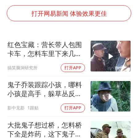
2025年小学教师减少13.19万
韩军前线部队连曝丑闻
打开网易新闻 体验效果更佳
上海大部迎大暴雨
《龙餐馆》 冲奖
红色宝藏：营长带人包围
武契奇会见泽连斯基有何意图
卡车，怎料车里下来几十
笔试第一被劝弃考涉事副校长被撤职
个大汉，有戏看了
搞笑脑洞研究所
打开APP
奋力开创中国式现代化建设新局面
鬼子乔装跟踪小孩，哪料
小孩是高手，躲草丛反击
鬼子
影中见影
1跟贴
打开APP
大批鬼子想过桥，怎料桥
下全是炸药，这下鬼子要