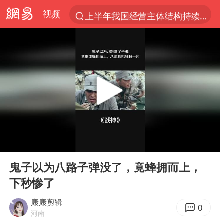
视频
上半年我国经营主体结构持续优化
上海：5号线16号线浦江线全线停运
《披荆斩棘2026》阵容官宣
白海豚北上或致京津冀暴雨
国足U17与阿森纳决赛取消 并列冠军
上海有出现龙卷潜势
王艺迪无缘横滨赛决赛
00:00
03:48
上门女婿出轨女邻居多年被判重婚罪
Play
Ent
full
女子发现前夫婚内与第三者育子
鬼子以为八路子弹没了，竟蜂拥而上，
下秒惨了
王艺迪2-4不敌张本美和止步4强
以军士兵把枪口对准中国记者
康康剪辑
0
河南