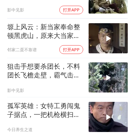
惨了
影中见影
打开APP
塬上风云：新当家奉命整
顿黑虎山，原来大当家还
交代了隐藏任务
邻家二蛋不靠谱
打开APP
狙击手想要杀团长，不料
团长飞檐走壁，霸气击杀
两名狙击手
影中见影
孤军英雄：女特工勇闯鬼
子据点，一把机枪横扫，
大开杀戒枪毙少将
今日养生之道