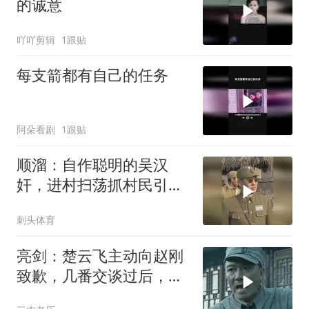
的诚意
吖吖剪辑
1跟贴
每支箭都有自己的任务
阿朵看剧
1跟贴
顺溜：自作聪明的吴汉
奸，进村扫荡抓村民引
路，不曾想反倒中埋伏被
刺头体育
新四军抓捕
亮剑：楚云飞主动向赵刚
致歉，几番交谈过后，看
清对方骨子里的热血