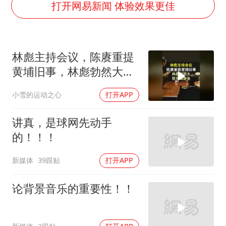
秋天的第一杯奶茶到底有多火
打开网易新闻 体验效果更佳
东航：国内客票提前14天免费退改
国防部：坚决反制任何闹海挑衅图谋
林彪主持会议，陈赓重提
日本试射“战斧”导弹，国防部回应
黄埔旧事，林彪勃然大
胡彦斌韩磊 谁帮谁
怒：当场散会！
小雪的运动之心
打开APP
胡彦斌获《歌手2026》歌王
38岁演员求职万岁山NPC成功
讲真，是球网先动手
夯实基础开新局
的！！！
新媒体
39跟贴
打开APP
论背景音乐的重要性！！