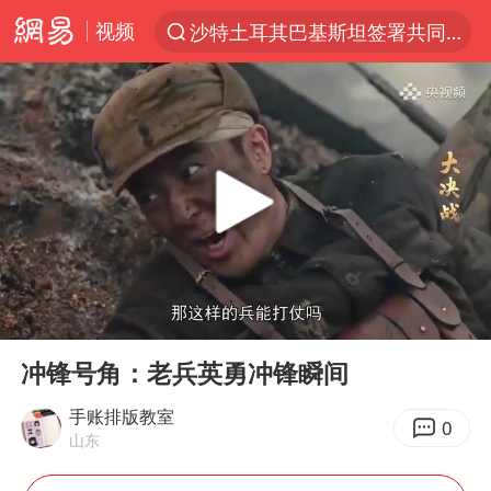
视频
沙特土耳其巴基斯坦签署共同防务协议
“电影+”如何激发千亿级消费新活力？
福建省泉州市委书记张毅恭接受纪律审查和监察调查
台风白海豚已进入24小时警戒线
全球首个长时储能一体化产业园量产
U17国足点球大战淘汰河床晋级决赛
四川宜宾市高县4.9级地震致1人死亡
00:00
03:26
上海：台风白海豚或将带来龙卷风
Play
Ent
full
名创优品回应女子吐槽内裤质量差
冲锋号角：老兵英勇冲锋瞬间
“今天得有40℃了吧 为啥还不预警”
手账排版教室
0
山东
中国女篮70-67险胜尼日利亚女篮