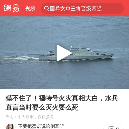
视频
国乒女单三将晋级四强
光影经济撬动暑期消费新蓝海
陈思诚零点晒照为佟丽娅庆生
马克·艾伦退出斯诺克中国公开赛
郑丽文：台湾从来没有“独立”过
新疆优化调整景区内自驾服务费
情侣平潭拍日出坠崖1死1伤
00:00
04:14
梁家辉：到内地拍戏不是北上是回归
Play
Ent
full
全民健身事业高质量发展
瞒不住了！福特号火灾真相大白，水兵
直言当时要么灭火要么死
台当局重金为“台独”织“皇帝新衣”
声明：个人原创，仅供参考
几元成本的AI广告导致千万市值蒸发
不要把蜜语说给侧耳听