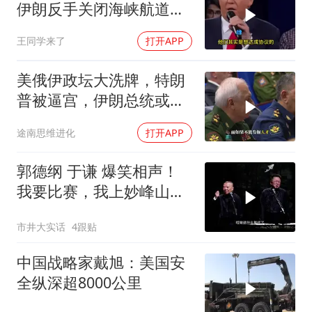
伊朗反手关闭海峡航道，
美伊谁在说谎？
王同学来了
打开APP
美俄伊政坛大洗牌，特朗
普被逼宫，伊朗总统或下
台，普京有麻烦了
途南思维进化
打开APP
郭德纲 于谦 爆笑相声！
我要比赛，我上妙峰山干
嘛去？你去拜一拜冠军老
市井大实话
4跟贴
祖庙
中国战略家戴旭：美国安
全纵深超8000公里