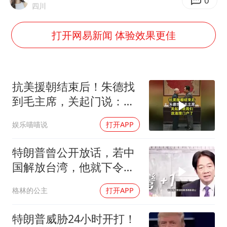
老挝国会主席赛宋蓬逝世
0
四川
茅台部分直营店飞天茅台提价
打开网易新闻 体验效果更佳
夏日经济乘“热”而上 消费市场向“新”而行
白海豚将正面袭击贯穿浙江
酒店回应车内过夜被收150元
抗美援朝结束后！朱德找
黄金牛市回来了吗
到毛主席，关起门说：我
们该清理门户了
酒店花洒现排泄物住客索赔遭拒
娱乐喵喵说
打开APP
乐享全民健身 共筑健康中国
特朗普曾公开放话，若中
国解放台湾，他就下令轰
炸北京
格林的公主
打开APP
特朗普威胁24小时开打！