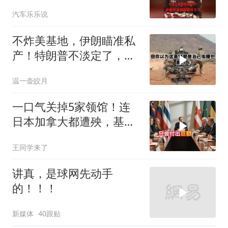
朗普赶紧叫停战争
汽车乐乐说
不炸美基地，伊朗瞄准私
产！特朗普不淡定了，被
死死捏住七寸
温一壶皎月
一口气关掉5家领馆！连
日本加拿大都遭殃，基辛
格临终遗言真应验了
王同学来了
讲真，是球网先动手
的！！！
新媒体
40跟贴