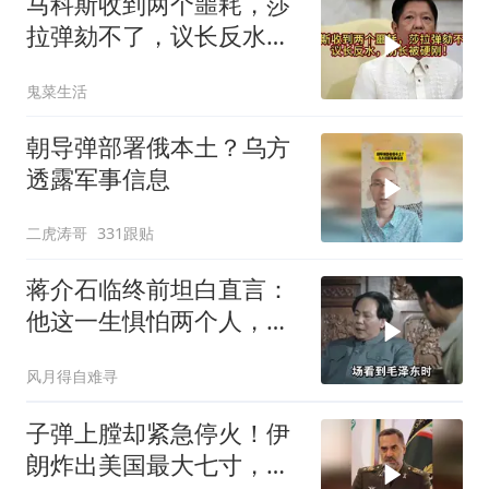
马科斯收到两个噩耗，莎
拉弹劾不了，议长反水，
防长被硬刚！
鬼菜生活
朝导弹部署俄本土？乌方
透露军事信息
二虎涛哥
331跟贴
蒋介石临终前坦白直言：
他这一生惧怕两个人，却
只敬佩一个人！
风月得自难寻
子弹上膛却紧急停火！伊
朗炸出美国最大七寸，特