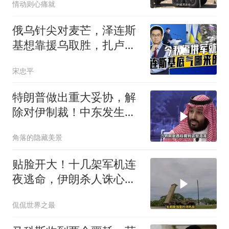
情动则心痛就
俄乌针尖对麦芒，泽连斯
基想靠援乌取胜，扎卢日
内道出乌军真相
宋忠平
特朗普做出重大妥协，解
除对伊制裁！中东发生怎
样的巨变？
角落的隐藏美景
贴脸开大！十几架军机连
夜逃命，伊朗杀人诛心，
老底被当地人掀翻
侃侃世界之最