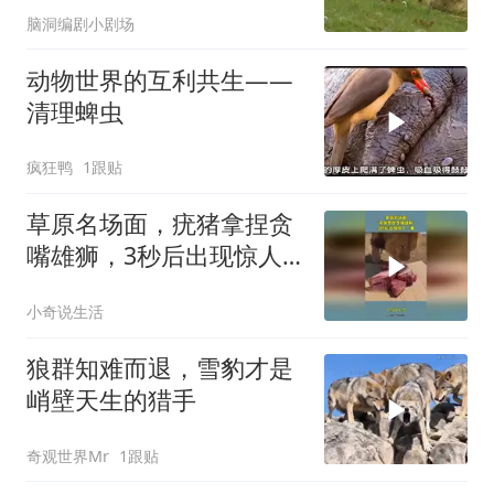
脑洞编剧小剧场
动物世界的互利共生——
清理蜱虫
疯狂鸭
1跟贴
草原名场面，疣猪拿捏贪
嘴雄狮，3秒后出现惊人
一幕
小奇说生活
狼群知难而退，雪豹才是
峭壁天生的猎手
奇观世界Mr
1跟贴