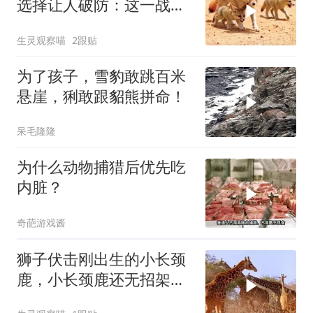
选择让人破防：这一战，
没有退路
生灵观察喵
2跟贴
为了孩子，雪豹敢跳百米
悬崖，猁敢跟貂熊拼命！
呆毛隆隆
为什么动物捕猎后优先吃
内脏？
奇葩游戏酱
狮子伏击刚出生的小长颈
鹿，小长颈鹿还无招架之
力，太惨了