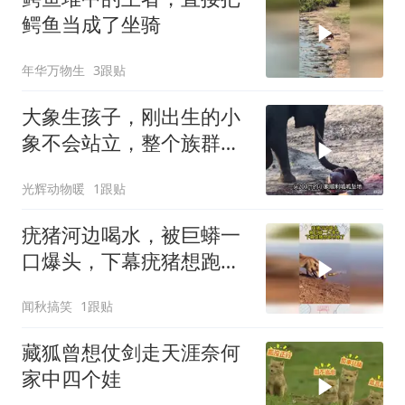
鳄鱼当成了坐骑
年华万物生
3跟贴
大象生孩子，刚出生的小
象不会站立，整个族群帮
助小象重获新生
光辉动物暖
1跟贴
疣猪河边喝水，被巨蟒一
口爆头，下幕疣猪想跑也
晚了
闻秋搞笑
1跟贴
藏狐曾想仗剑走天涯奈何
家中四个娃