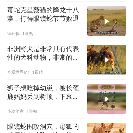
毒蛇克星薮猫的降龙十八
掌，打得眼镜蛇节节败退
疯狂鸭
1跟贴
非洲野犬是非常具有代表
性的犬科动物，非常的忠
诚团结！
奇观世界Mr
1跟贴
狮子想吃掉幼崽，被长颈
鹿妈妈丢到树顶，下幕狮
子想跑也晚了
小玲笑家
1跟贴
眼镜蛇围攻洞穴，母狐的