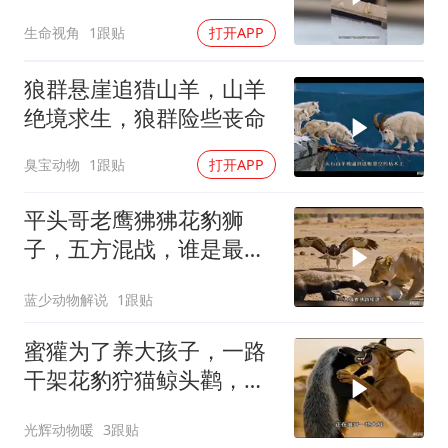
生命视角
1跟贴
打开APP
狼群悬崖追猎山羊，山羊
绝境求生，狼群险些丧命
臭宝动物
1跟贴
打开APP
平头哥老鹰狒狒花豹狮
子，五方混战，谁是最后
的赢家
蓝少动物解说
1跟贴
蜜獾为了养大孩子，一路
干架花豹狞猫鲸头鹳，养
孩子太费妈了
光辉动物暖
3跟贴