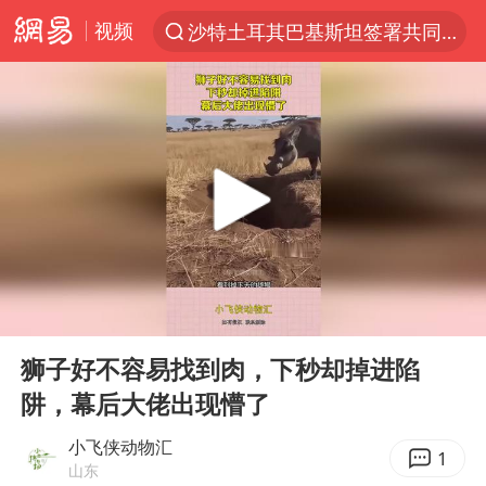
沙特土耳其巴基斯坦签署共同防务协议
视频
“电影+”如何激发千亿级消费新活力？
“秋天的第一杯奶茶”6岁了
全球首个长时储能一体化产业园量产
台风白海豚已进入24小时警戒线
四川宜宾市高县4.9级地震致1人死亡
中国女篮70-67险胜尼日利亚女篮
名创优品回应女子吐槽内裤质量差
00:00
00:14
Play
Ent
上海：台风白海豚或将带来龙卷风
full
狮子好不容易找到肉，下秒却掉进陷
国防部：中国军队坚决反制任何闹海挑衅图谋
阱，幕后大佬出现懵了
U17国足三连胜晋级明日之星半决赛
小飞侠动物汇
1
国乒男单横滨冠军赛全军覆没
山东