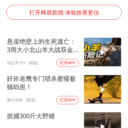
38岁演员求职万岁山NPC成功
打开网易新闻 体验效果更佳
日本试射“战斧”导弹，国防部回应
胡彦斌韩磊 谁帮谁
胡彦斌获《歌手2026》歌王
悬崖绝壁上的生死逃亡：
3周大小北山羊大战双金
我国外贸延续良好增长态势
雕
“新疆阿勒泰八月能滑雪”不实
鸿运齐天9
3跟贴
打开APP
夯实基础开新局
奸诈老鹰专门猎杀蜜獾薮
猫幼崽！
珮光动物
3跟贴
打开APP
抓捕300斤大野猪