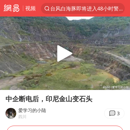
视频
台风白海豚即将进入48小时警戒线
聚“绿”成势，结构转型活力足
80后女柜员逆袭成4200亿银行副行长
郑国霖回应去景区上班被保安拦下
金饰克价大幅跳涨
台风白海豚可能在浙闽沿海登陆
多地要求领导干部带头休假
00:00
12:44
24小时不关空调 电费会更低吗
Play
Ent
full
龚宝冬烈士安葬仪式举行
中企断电后，印尼金山变石头
女子利用漏洞0元买了3千台电器
爱学习的小陆
3
四川
浙江舟山21条水上客运航线停航