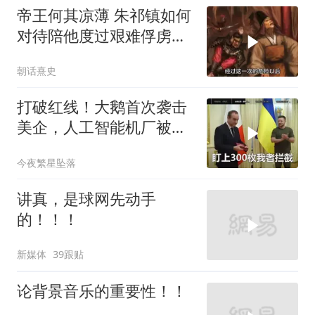
帝王何其凉薄 朱祁镇如何
对待陪他度过艰难俘虏生
涯的袁彬
朝话熹史
打破红线！大鹅首次袭击
美企，人工智能机厂被摧
毁，特朗普改口
今夜繁星坠落
讲真，是球网先动手
的！！！
新媒体
39跟贴
论背景音乐的重要性！！