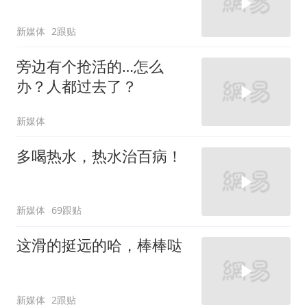
新媒体
2跟贴
旁边有个抢活的…怎么
办？人都过去了？
新媒体
多喝热水，热水治百病！
新媒体
69跟贴
这滑的挺远的哈，棒棒哒
新媒体
2跟贴