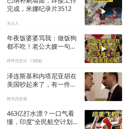
巴纳补刷墙面，焊接工作
完成，米娜纪录片3512
水云人
年夜饭婆婆骂我：做饭狗
都不吃！老公大嫂一句
话，婆婆直接闭嘴
呼呼历史论
13跟贴
泽连斯基和内塔尼亚胡在
美国吵起来了，有一件事
让他俩都很愤怒
附允历史观
463亿打水漂？一口气看
懂，印度“全民航空计划”