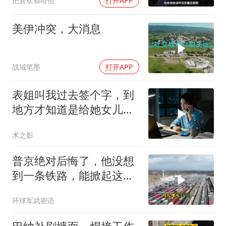
把喜欢都给他
打开APP
美伊冲突，大消息
战域笔墨
打开APP
表姐叫我过去签个字，到
地方才知道是给她女儿婚
房做无限连带担保
术之影
普京绝对后悔了，他没想
到一条铁路，能掀起这么
大的风浪，中亚格局彻底
环球军武密语
改写