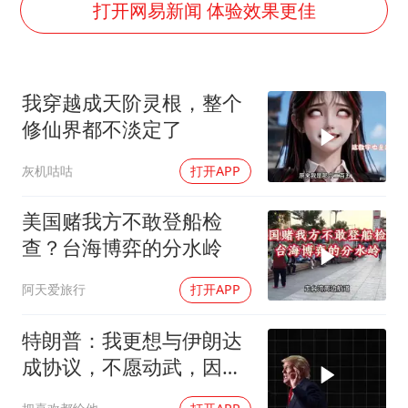
今年4位周星驰电影配角去世
打开网易新闻 体验效果更佳
号召领导带头休假 是大家不想休吗
中国五箭齐发反制美国
我穿越成天阶灵根，整个
律师称“梅姨”若满75岁或不适用死刑
修仙界都不淡定了
《歌手》歌王之战帮唱嘉宾官宣
灰机咕咕
打开APP
要给全体职工“应休尽休”的底气
空调发明出来竟然不是为了给人降温
美国赌我方不敢登船检
中国经济展现强大韧性和活力
查？台海博弈的分水岭
阿天爱旅行
打开APP
特朗普：我更想与伊朗达
成协议，不愿动武，因为
那会有人丧生