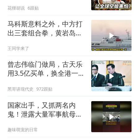
翻车史！
花狸胡说
6跟贴
马科斯意料之外，中方打
出三套组合拳，黄岩岛将
迎来剧终时刻
王同学来了
曾志伟临门做局，古天乐
用3.5亿买单，换全港一声
佩服！
黑哥讲现代史
972跟贴
国家出手，又抓两名内
鬼！泄露大量军事航母机
密，身份个个不简单
趣味萌宠的日常