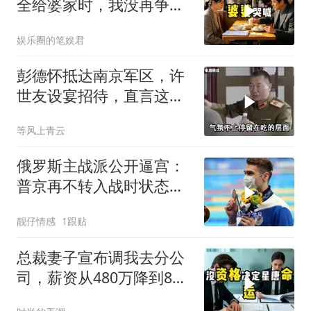
全给婆家时，我没再争
吵，申请驻外5年
娱乐圈的笔娱君
彭德怀抵达南京军区，许
世友设宴招待，直言这是
最高的标准
等风上青云
俄罗斯主战派公开逼宫：
普京再不转入战时状态，
我们就自己动手
靓仔情感
1跟贴
总裁妻子宣布调我去分公
司，薪资从480万降到8
万，我递交辞呈