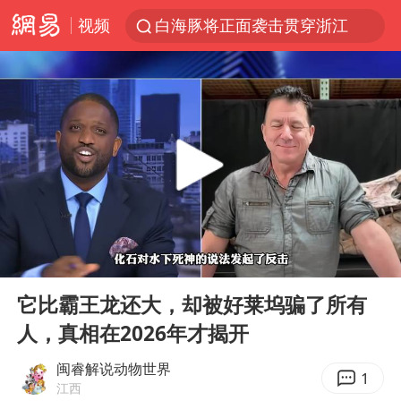
视频
白海豚将正面袭击贯穿浙江
名创优品一次性内裤 颜面尽失
上海明日之星冠军杯调整决赛时间
视频丨中国东方电气集团原党组副书记、董事宋致远被查
女子网购名牌包发现是自己丢的那只
香港宏福苑火灾或由烟头引起
浙江台州《告全体市民书》
00:00
05:01
女主硬加吻戏短剧已下架
Play
Ent
full
郑丽文：台湾从来没有“独立”过
它比霸王龙还大，却被好莱坞骗了所有
人，真相在2026年才揭开
实时追踪台风白海豚
四川宜宾市珙县发生3.4级地震
闽睿解说动物世界
1
江西