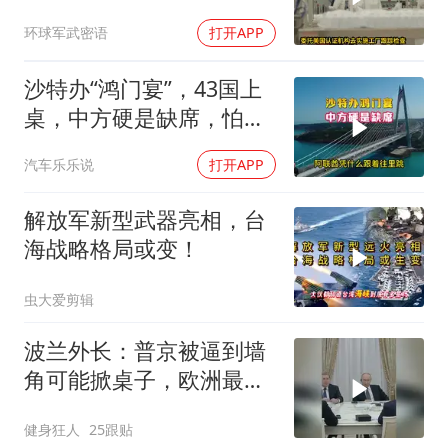
商务部二号令颁布
环球军武密语
打开APP
沙特办“鸿门宴”，43国上
桌，中方硬是缺席，怕得
罪伊朗？格局小了
汽车乐乐说
打开APP
解放军新型武器亮相，台
海战略格局或变！
虫大爱剪辑
波兰外长：普京被逼到墙
角可能掀桌子，欧洲最担
心的不是俄军有多强
健身狂人
25跟贴