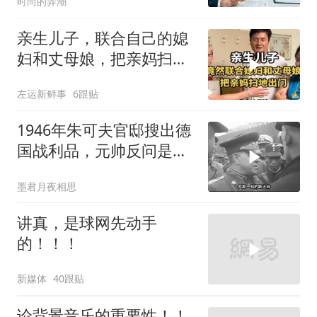
时尚的弄潮
亲生儿子，联合自己的媳
妇和丈母娘，把亲妈扫地
出门！
左运新鲜事
6跟贴
1946年朱可夫官邸搜出德
国战利品，元帅反问是否
需辞职
墨君月夜相思
讲真，是球网先动手
的！！！
新媒体
40跟贴
论背景音乐的重要性！！