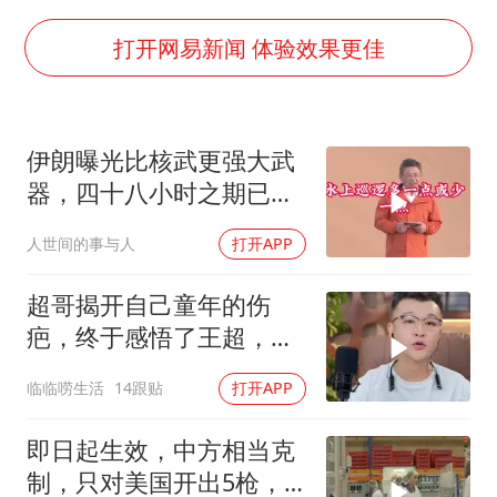
多个明星演唱会取消
女儿为争财产堵门阻挠父亲出殡
打开网易新闻 体验效果更佳
男孩参加珠心算比赛气定神闲
上海轮渡全线停航
伊朗曝光比核武更强大武
制冰厂工人旺季能月入一万三
器，四十八小时之期已
人民的健康、体质、幸福一脉相承
到，美军难以取胜
人世间的事与人
打开APP
超哥揭开自己童年的伤
疤，终于感悟了王超，他
决定接妈妈回来养老
临临唠生活
14跟贴
打开APP
即日起生效，中方相当克
制，只对美国开出5枪，