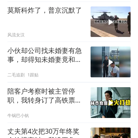
莫斯科炸了，普京沉默了
风流女汉
小伙却公司找未婚妻有急
事，却得知未婚妻竟和别
人订婚！
二毛追剧
1跟贴
陪客户考察时被主管停
职，我转身订了高铁票。
2小时后总监急疯了：12
牛锅巴小钒
亿合同没你根本签不了
丈夫第4次把30万年终奖