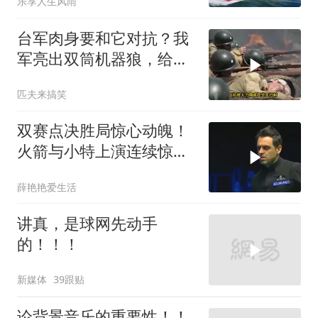
乐享人生风雨
台军肉身要和它对抗？我
军亮出双筒机器狼，给登
陆步兵扫清通道
匹夫来搞笑
双赛点决胜局惊心动魄！
火箭与小特上演连续惊险
反转，结局舒服了
薛艳艳爱生活
讲真，是球网先动手
的！！！
新媒体
39跟贴
论背景音乐的重要性！！