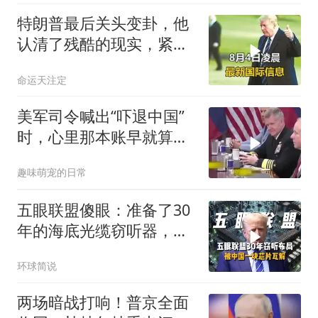
特朗普最后关头变卦，他
认清了残酷的现实，紧急
下令美军停止行动
命运天注定
美军司令喊出“吓退中国”
时，心里那本账早就算清
楚了
趣味萌宠的日常
五眼联盟傻眼：准备了30
年的海底光缆窃听器，被
中国一块芯片废了
环球简说
两场暗战打响！普京全面