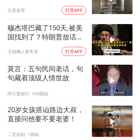
忍无可忍
北美崔哥
打开APP
穆杰塔巴藏了150天,被美
国找到了？特朗普放话：
伊朗的最后的机会
王姐懒人家常菜
打开APP
莫言：五句民间老话，句
句藏着顶级人情世故
阿天爱旅行
569跟贴
20岁女孩搭讪路边大叔，
直接问他要不要老婆！
二毛追剧
1跟贴