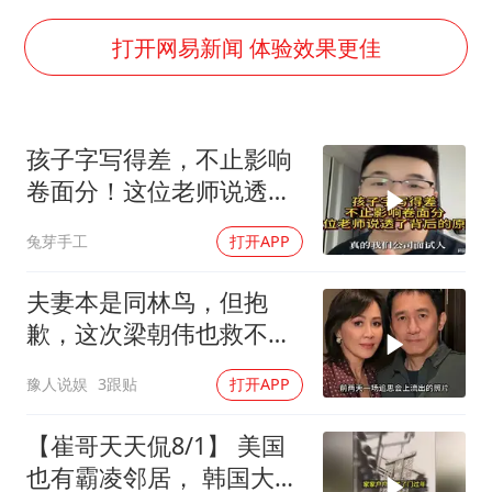
五粮液渠道价一箱上涨近百元
法国下周开始禁止未经同意的电话营销
打开网易新闻 体验效果更佳
贵州轮胎子公司获美国退税8136万
郑国霖回应去景区上班被保安拦下
孩子字写得差，不止影响
CIA被曝已秘密设立古巴工作组
卷面分！这位老师说透了
曝韩足协曾为外籍裁判安排性招待
背后的原因
兔芽手工
打开APP
萧敬腾：不忍心让妻子承受生育的苦
奋进开新局 实干挑大梁
夫妻本是同林鸟，但抱
歉，这次梁朝伟也救不了
“不得体”的刘嘉玲
豫人说娱
3跟贴
打开APP
【崔哥天天侃8/1】 美国
也有霸凌邻居， 韩国大爷