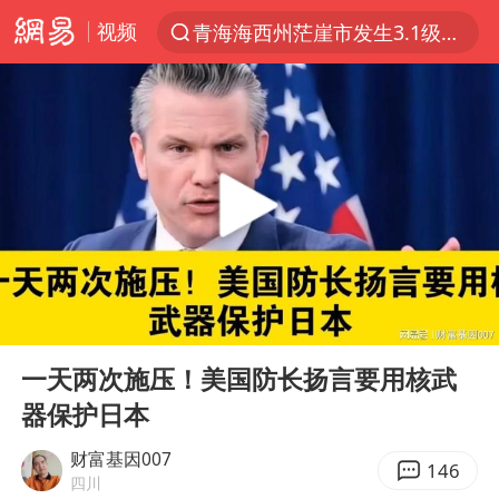
视频
青海海西州茫崖市发生3.1级地震
以“新”破局 首发经济点亮城市消费活力
我国编制完成新版全月地质图
台风白海豚登陆地点更新
看守所辅警收受10万获刑1年
台风白海豚进入48小时警戒线
吉林一“温度计大楼”读数爆表
00:00
06:14
24小时不关空调 电费会更低吗
Play
Ent
full
宇树科技王兴兴身家有望超200亿元
一天两次施压！美国防长扬言要用核武
器保护日本
村民谈“梅姨”：叫的其实是“媒姨”
中国养老床位“三连降”
财富基因007
146
四川