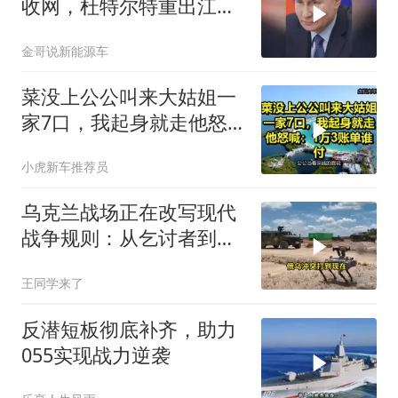
收网，杜特尔特重出江
湖，美国这两处战略支
金哥说新能源车
点，哪个先崩？
菜没上公公叫来大姑姐一
家7口，我起身就走他怒
喊：1万3账单谁付
小虎新车推荐员
乌克兰战场正在改写现代
战争规则：从乞讨者到无
人机老师
王同学来了
反潜短板彻底补齐，助力
055实现战力逆袭