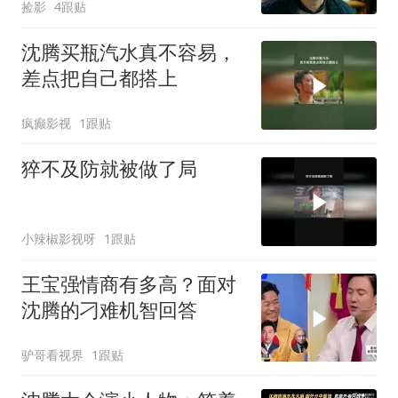
捡影
4跟贴
沈腾买瓶汽水真不容易，
差点把自己都搭上
疯癫影视
1跟贴
猝不及防就被做了局
小辣椒影视呀
1跟贴
王宝强情商有多高？面对
沈腾的刁难机智回答
驴哥看视界
1跟贴