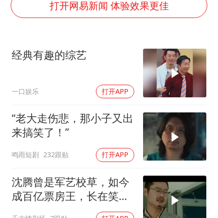
新疆一婚礼线上邀请引热议
打开网易新闻 体验效果更佳
《龙餐馆》 冲奖
存款市场为何两极分化
经典有趣的综艺
云南一男子胃中取出180颗铁钉
以军士兵把枪口对准中国记者
一口娱乐
打开APP
奋力开创中国式现代化建设新局面
“老大走伤悲，那小子又出
来搞笑了！”
鸣雨短剧
232跟贴
打开APP
沈腾曾是军艺校草，如今
成百亿票房王，长在笑点
上的男人