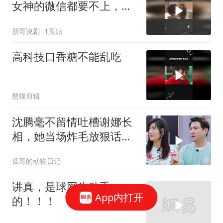
女神的微信都要不上，真
是人比人气死人呐
朋哥说剧
1跟贴
高科技口香糖不能乱吃
憨猫剪辑
沈腾毫不留情吐槽谢娜长
相，她当场炸毛放狠话，
要向沈腾发律师函
瓜哥的动物日记
讲真，是球网先动手
App内打开
的！！！