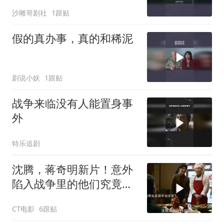
沙雕哥剧社
1跟贴
假的真办事，真的和稀泥
剧说小妖
1跟贴
战争来临没有人能置身事
外
特乐追剧
沈腾，蒋奇明新片！意外
陷入战争里的他们究竟该
如何存活下来
CT电影
6跟贴