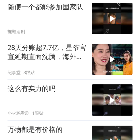
随便一个都能参加国家队
拖鞋追剧
28天分账超7.7亿，星爷官
宣延期直面沈腾，海外首
映收获满堂笑声
纪事堂
3跟贴
这么有实力的吗
小火鸡看剧
1跟贴
万物都是有价格的