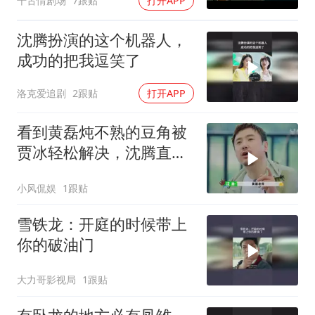
千古情剧场
7跟贴
打开APP
沈腾扮演的这个机器人，
成功的把我逗笑了
洛克爱追剧
2跟贴
打开APP
看到黄磊炖不熟的豆角被
贾冰轻松解决，沈腾直接
隔空喊话
小风侃娱
1跟贴
雪铁龙：开庭的时候带上
你的破油门
大力哥影视局
1跟贴