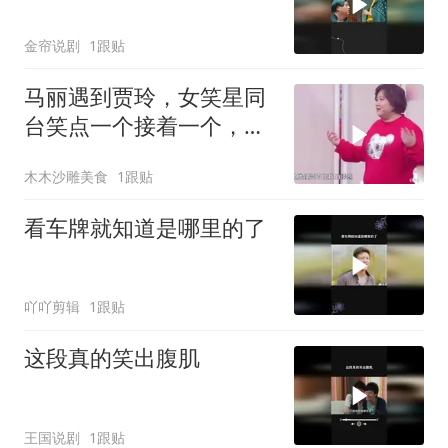
金帘说剧
1跟贴
马丽遇到贾玲，女笑星同
台笑点一个接着一个，沈
腾都笑的不行了
木木沙雕美食
1跟贴
看车牌就知道是哪里的了
吖吖剪辑
1跟贴
这段真的笑出腹肌
王国说剧
1跟贴