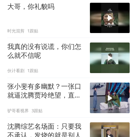
大哥，你礼貌吗
时光混剪
1跟贴
我真的没有说谎，你们怎
么就不信呢
伙计看剧
1跟贴
张小斐有多幽默？一张口
就逼沈腾贾玲绝望，直
呼：比我还能抖包
驴哥看视界
3跟贴
沈腾综艺名场面：只要我
不承认，发烧的就是别人