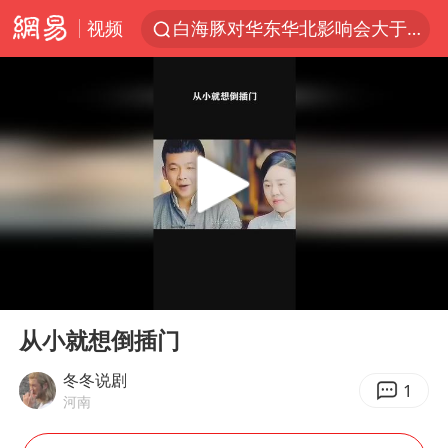
视频
白海豚对华东华北影响会大于巴威
于东来回应胖东来近25年老店年底关闭
《披荆斩棘2026》阵容官宣
全球最大级别运输船通过长江大桥
独闯南太行的失联女生最后轨迹已确认
上海全力守护市民“菜篮子”
国足U17与阿森纳决赛取消 并列冠军
00:00
00:35
白海豚北上或致京津冀暴雨
Play
Ent
full
构建更高水平的全民健身公共服务体系
从小就想倒插门
上门女婿出轨女邻居多年被判重婚罪
冬冬说剧
1
河南
香港刷新1884年以来最高气温纪录