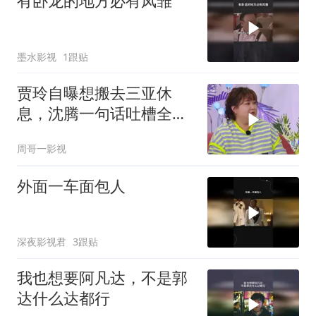
有卧龙的地方必有凤雏
墨水影视
1跟贴
贾玲自曝想搬去三亚休
息，沈腾一句话吐槽全场
爆笑，太有梗了！
周哥一影视
外面一车面包人
深夜影视君
3跟贴
我也想要阿凡达，不是郭
达什么达都行