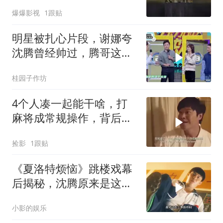
爆爆影视
1跟贴
明星被扎心片段，谢娜夸
沈腾曾经帅过，腾哥这表
情感觉被扎心了
桂园子作坊
4个人凑一起能干啥，打
麻将成常规操作，背后故
事却不简单
捡影
1跟贴
《夏洛特烦恼》跳楼戏幕
后揭秘，沈腾原来是这样
拍的！
小影的娱乐