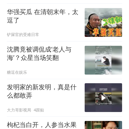
华强买瓜 在清朝末年，太
逗了
铲屎官的受难日常
沈腾竟被调侃成‘老人与
海’？众星当场笑翻
糖逗在娱乐
发明家的新发明，真是什
么都敢弄
大力哥影视局
4跟贴
枸杞当白开，人参当水果