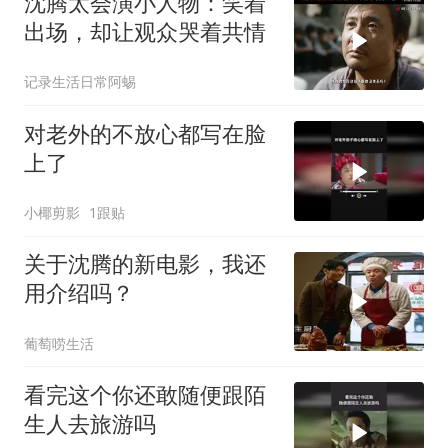
沈腾太会演小人物：笑着
出场，却让观众哭着共情
记录生活日常阿蜴
对老外的不放心都写在脸
上了
小椰剪影
1跟贴
关于沈腾的新电影，我还
用介绍吗？
葡萄唠生活
看完这个你还敢随便跟陌
生人去旅游吗