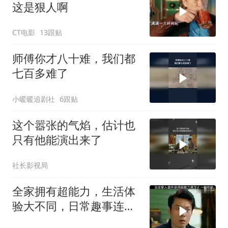
这是狠人啊
CT电影
13跟贴
师傅你才八十难，我们都
七百多难了
小暖暖追剧社
6跟贴
这个嚣张的气焰，估计也
只有他能演出来了
社长影视局
全家拥有超能力，生活体
验大不同，日常趣事连连
看