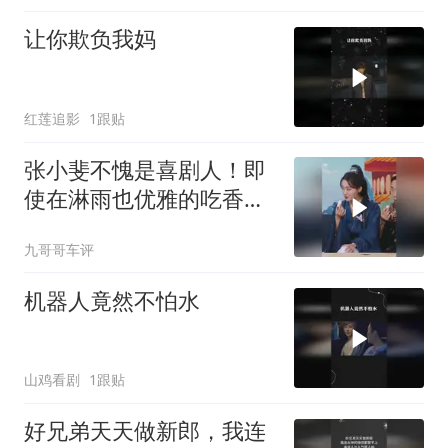
让你欺负我妈
红莲追影
1跟贴
张小斐不愧是喜剧人！即
使在淋雨也优雅的吃香
蕉，心态也太好了
九哥哥车评
机器人竟然不怕水
山鸡看剧
1跟贴
好兄弟天天做新郎，我连