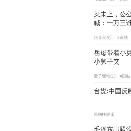
菜未上，公
喊：一万三
阿莱美食汇
3跟贴
岳母带着小
小舅子突
量子驱动QD
4跟贴
台媒:中国反
果妈聊娱乐
毛泽东出题