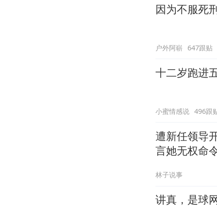
因为不服死
户外阿崭
647跟贴
十二岁跑进
小蜜情感说
496跟
遭新任领导
言她无权命
林子说事
讲真，是球