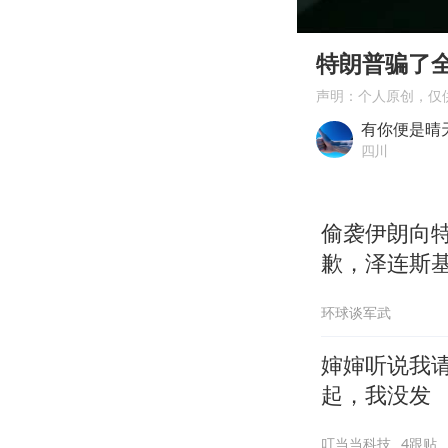
00:00
Play
特朗普骗了
声明：个人原创，仅
有你便是晴
四川
偷袭伊朗向
歉，泽连斯
环球谈军武
婶婶听说我
起，我没发
叮当当科技
4跟贴