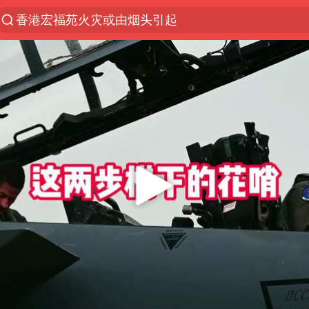
香港宏福苑火灾或由烟头引起
浙江台州《告全体市民书》
枪击案后泰国拟推更严格枪支管控方案
四川宜宾3.4级地震
陕西柞水泥石流已致2死 仍有1人失联
泰国初中生饮弹自尽前开了26枪
多所高校取消艺考
网约车司机充电时猝死保险拒赔
店主称换“青海拉面”招牌后生意更好
上半年国内居民出游人次34.63亿
今年第二强台风将带来多大影响