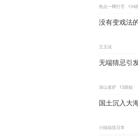
热点一网打尽
134
没有变戏法
王玉说
无端猜忌引
深山老驴
15跟贴
国土沉入大
小陆搞笑日常