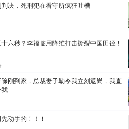
刑判决，死刑犯在看守所疯狂吐槽
五十六秒？李福临用降维打击撕裂中国田径！
贴
开除刚到家，总裁妻子勒令我立刻返岗，我直
令我
网先动手的！！！