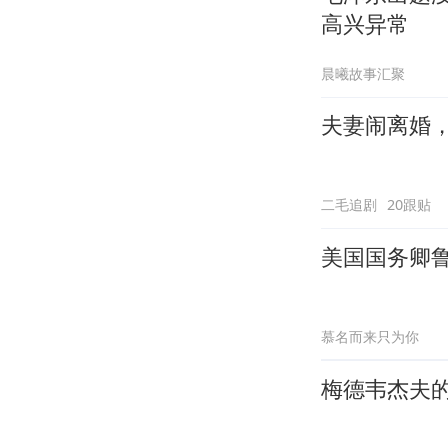
高兴异常
晨曦故事汇聚
夫妻闹离婚
二毛追剧
20跟贴
美国国务卿
慕名而来只为你
梅德韦杰夫