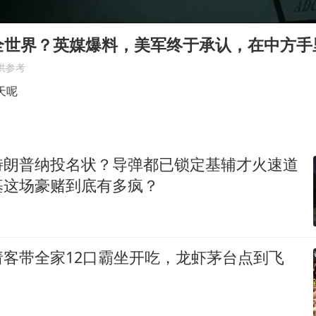
张本智和：零封向鹏不意外
22岁女生独闯南太行失联12天
全世界？英媒爆料，美军终于承认，在中方手
新疆沙雅县发生4.5级地震
供参考
“准2万亿”之城点名支持三所大学
天呢
微信新功能：你可以“撤回”你的撤回
习近平心系体育强国建设
特朗普纳投名状？导弹都已锁定基辅才火速道
基这场豪赌到底有多疯？
请客带全家12口霸坐开吃，龙虾茅台点到飞