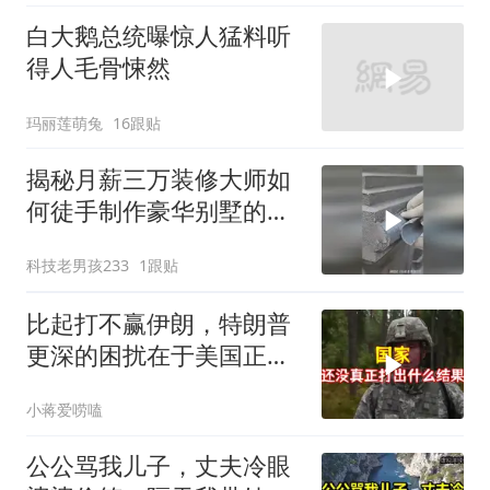
白大鹅总统曝惊人猛料听
得人毛骨悚然
玛丽莲萌兔
16跟贴
揭秘月薪三万装修大师如
何徒手制作豪华别墅的罗
马柱？
科技老男孩233
1跟贴
比起打不赢伊朗，特朗普
更深的困扰在于美国正重
蹈前苏联模式
小蒋爱唠嗑
公公骂我儿子，丈夫冷眼