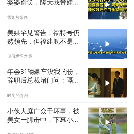
婆婆偷笑，隔天我带娃改
姓迁户口全家懵了！
雪姐故事多
美媒罕见警告：福特号仍
然领先，但福建舰不是中
国航母终点，而是新起点
侃侃世界之最
年会31辆豪车没我的份，
辞职后总裁堵门问：隔壁
楼你买的？
时尚的弄潮
小伙大庭广众干坏事，被
美女一脚击中，下幕小伙
实在太疼了