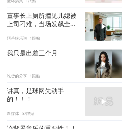
篮球搞笑
1跟贴
董事长上厕所撞见儿媳被
上司刁难，当场发飙全场
傻眼
阿芒娱乐说
1跟贴
我只是出差三个月
吃货的分享
1跟贴
讲真，是球网先动手
的！！！
新媒体
57跟贴
论背景音乐的重要性！！