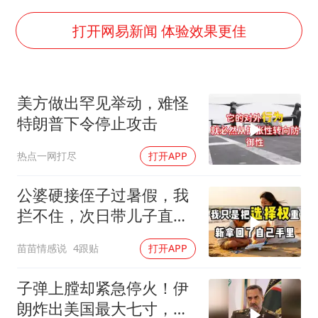
王传君 《披荆斩棘》
2025年小学教师减少13.19万
打开网易新闻 体验效果更佳
王艺迪无缘横滨赛决赛
泰国：高度重视中国游客旅游体验
美方做出罕见举动，难怪
于东来直播和胖东来核心团队开会
特朗普下令停止攻击
上海大部迎大暴雨
热点一网打尽
打开APP
《龙餐馆》 冲奖
蒯曼挺进WTT横滨冠军赛女单四强
公婆硬接侄子过暑假，我
拦不住，次日带儿子直飞
构建更高水平的全民健身公共服务体系
普吉岛，婆婆傻眼
苗苗情感说
4跟贴
打开APP
子弹上膛却紧急停火！伊
朗炸出美国最大七寸，特