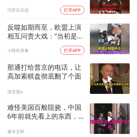
朗普赶紧叫停战争
汽车乐乐说
打开APP
反噬如期而至，欧盟上演
相互问责大戏：“当初是谁
提议制裁中企的？”
小怪吃美食
打开APP
那通打给普京的电话，让
高加索棋盘彻底翻了个面
清衣渡a
难怪美国百般阻挠，中国
6年前就先看上的东西，
特朗普想要截胡？
凝水文秋