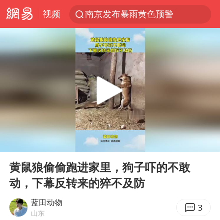
视频
南京发布暴雨黄色预警
上海：5号线16号线浦江线全线停运
上半年我国经营主体结构持续优化
上海有出现龙卷潜势
上海全域长途客运班次全部停运
今日15时起福州地铁高架区段停运
白海豚逼近浙闽沿海
00:00
00:14
1枚就能让航母瘫痪 轰-6J实力有多强
Play
Ent
full
王艺迪2-4不敌张本美和止步4强
黄鼠狼偷偷跑进家里，狗子吓的不敢
动，下幕反转来的猝不及防
国足U17与阿森纳决赛取消 并列冠军
上门女婿出轨女邻居多年被判重婚罪
蓝田动物
3
山东