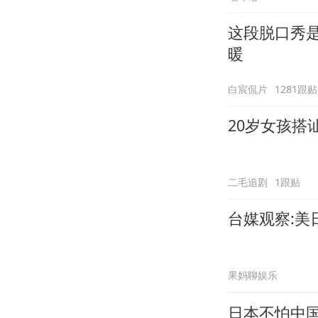
这段脱口秀
暖
白宸侃片
1281跟贴
20岁女孩搭
二毛追剧
1跟贴
台媒观察:
果妈聊娱乐
日本不怕中