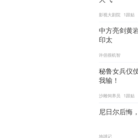
影视大剧院
1跟贴
中方亮剑黄
印太
许侶很机智
秘鲁女兵仪
我输！
沙雕饲养员
1跟贴
尼日尔后悔
地球记