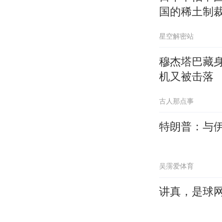
国的稀土制
星空解密站
穆杰塔巴藏
机又被击落
古人那点事
特朗普：与
吴霶爱体育
讲真，是球