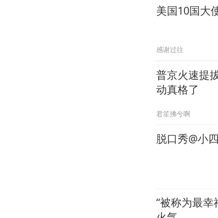
美国10国
感谢过往
普京火速提
动真格了
君笙拂兮啊
脱口秀@小四
“被称为最
火气