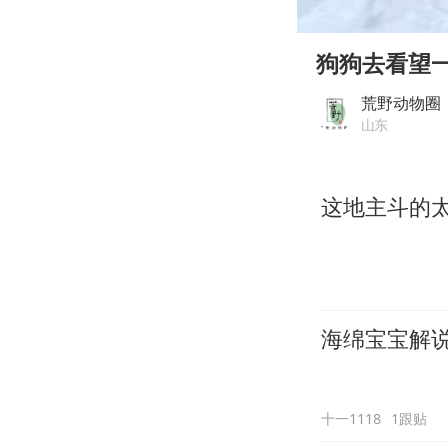
00:00
Play
狗狗去看望
荒野动物圈
山东
这地主斗的太
海绵宝宝解说
十一1118
1跟贴