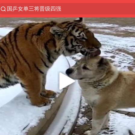
国乒女单三将晋级四强
光影经济撬动暑期消费新蓝海
马克·艾伦退出斯诺克中国公开赛
新疆优化调整景区内自驾服务费
上四休三，但降薪1000元，你接受吗？
WTT瑞典大满贯女单签表出炉
情侣平潭拍日出坠崖1死1伤
36岁男演员成景区NPC后人气爆棚
全民健身事业高质量发展
台当局重金为“台独”织“皇帝新衣”
几元成本的AI广告导致千万市值蒸发
老挝国会主席赛宋蓬逝世