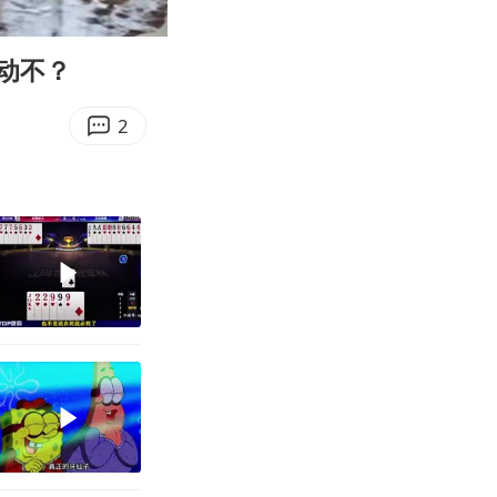
01:09
Enter
fullscreen
动不？
2