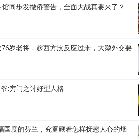
大使馆同步发撤侨警告，全面大战真要来了？
拔76岁老将，趁西方没反应过来，大鹅外交要
爷:穷门之讨好型人格
幸福国度的芬兰，究竟藏着怎样抚慰人心的烟