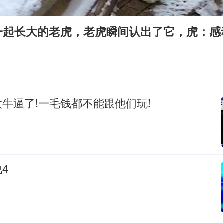
《欢迎来龙餐馆》口碑
一起长大的老虎，老虎瞬间认出了它，虎：感
茅台部分直营店飞天茅台提价
白海豚将正面袭击贯穿浙江
酒店回应车内过夜被收150元
黄金牛市回来了吗
牛逼了!一毛钱都不能跟他们玩!
杭州全市有序停课
乐享全民健身 共筑健康中国
4