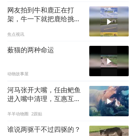
网友拍到牛和鹿正在打
架，牛一下就把鹿给挑翻
了，网友：这就叫做不自
焦点视讯
量力
薮猫的两种命运
动物故事屋
河马张开大嘴，任由鲃鱼
进入嘴中清理，互惠互利
的场面真好！
羊羊动物圈
2跟贴
谁说两驱干不过四驱的？