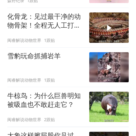
森野纪录
1跟贴
化骨龙：见过最干净的动
物骨架！全程无人工打
磨，太绝了！
闽睿解说动物世界
1跟贴
雪豹玩命抓捕岩羊
闽睿解说动物世界
1跟贴
牛椋鸟：为什么巨兽明知
被吸血也不敢赶走它？
闽睿解说动物世界
2跟贴
大象这样擦屁股你见过