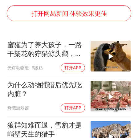
泰国枪击案凶手先杀祖父母后行凶
宇树科技中一签需缴款7.54万元
打开网易新闻 体验效果更佳
国防部：坚决反制任何闹海挑衅图谋
山东潍坊发布大风黄色预警
蜜獾为了养大孩子，一路
中国乒协加强青少年赛事赛风赛纪管理
干架花豹狞猫鲸头鹳，养
女儿为争财产堵门阻挠父亲出殡
孩子太费妈了
光辉动物暖
3跟贴
打开APP
公司“上四休三”但要降薪1000元
东方之约 相约未来
为什么动物捕猎后优先吃
内脏？
奇葩游戏酱
打开APP
狼群知难而退，雪豹才是
峭壁天生的猎手