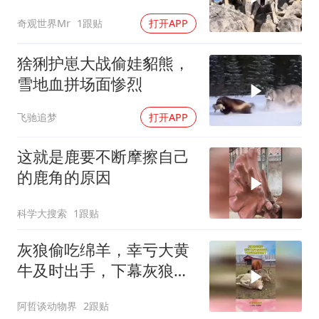
奇观世界Mr
1跟贴
打开APP
猞猁护崽大战偷娃貂熊，
雪地血拼场面惨烈
飞驰追梦
打开APP
这就是鹿要不断摩擦自己
的鹿角的原因
科学大搜索
1跟贴
灰狼偷吃绵羊，幸亏大黄
牛及时出手，下幕灰狼想
跑也晚了
阿哲谈动物界
2跟贴