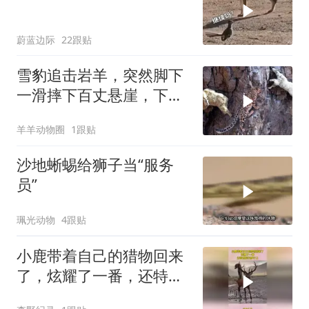
蔚蓝边际
22跟贴
雪豹追击岩羊，突然脚下
一滑摔下百丈悬崖，下一
秒意外事情发生了
羊羊动物圈
1跟贴
沙地蜥蜴给狮子当“服务
员”
珮光动物
4跟贴
小鹿带着自己的猎物回来
了，炫耀了一番，还特意
挂在脖子上