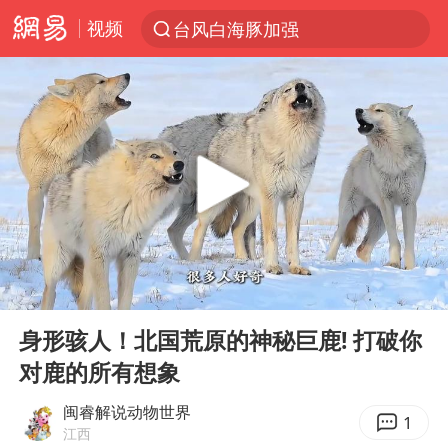
视频
台风白海豚加强
上半年我国机械工业经济运行稳中有进
我国货物贸易进出口超30万亿元
向鹏0-3不敌张本智和
泉州市委书记张毅恭被查
佛山通报笔试前13被淘汰后5名进体检
国防部回应日本试射“战斧”导弹
00:00
04:16
广东雷州通报特教老师招聘违规事件
Play
Ent
full
“立秋的第一杯奶茶”又爆单了
身形骇人！北国荒原的神秘巨鹿! 打破你
对鹿的所有想象
“新疆阿勒泰八月能滑雪”不实
陈幸同晋级WTT横滨冠军赛8强
闽睿解说动物世界
1
江西