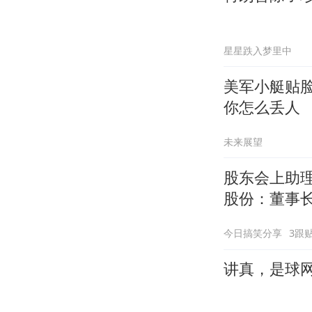
星星跌入梦里中
美军小艇贴
你怎么丢人
未来展望
股东会上助理
股份：董事
今日搞笑分享
3跟
讲真，是球