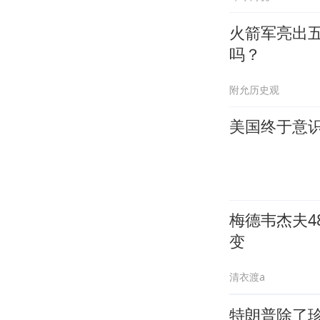
火箭军亮出
吗？
附允历史观
美国终于意识
梅德韦杰夫
变
清衣渡a
特朗普除了