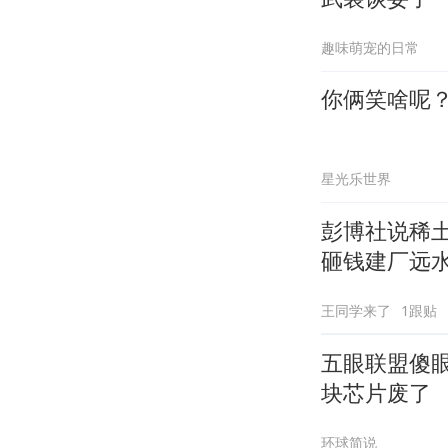
趣味萌宠的日常
你俩笑啥呢
星光乐世界
彭博社说稀
砸钱建厂远
王同学来了
1跟贴
五眼联盟傻
块芯片废了
环球简说