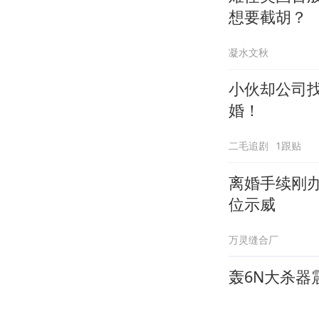
想要截胡？
凝水文秋
小伙却公司
婚！
二毛追剧
1跟贴
离婚手续刚
位示威
万灵缝合厂
轰6N大杀器