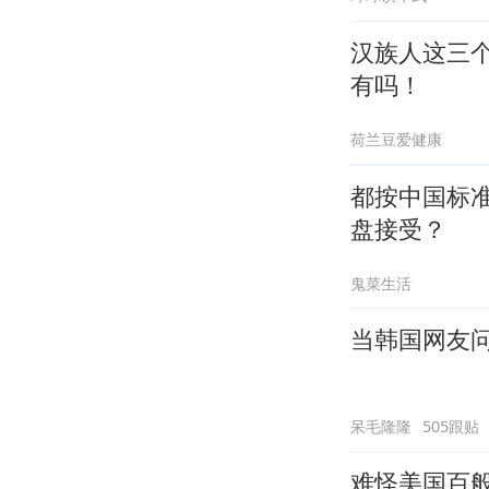
汉族人这三
有吗！
荷兰豆爱健康
都按中国标
盘接受？
鬼菜生活
当韩国网友问
呆毛隆隆
505跟贴
难怪美国百