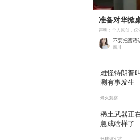
00:00
Play
准备对华掀
声明：个人原创，仅
不要把蜜语
四川
难怪特朗普
测有事发生
烽火观察
稀土武器正
急成啥样了
环球谈军武