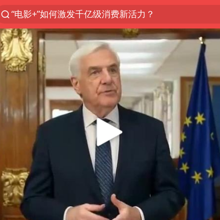
“电影+”如何激发千亿级消费新活力？
台风白海豚已进入24小时警戒线
全球首个长时储能一体化产业园量产
陈垣宇0-3张禹珍 国乒男单全军覆没
中巨芯：上半年归母净利润1405.77万元
四川宜宾市高县4.9级地震致1人死亡
中国女篮70-67险胜尼日利亚女篮
名创优品回应女子吐槽内裤质量差
上海：台风白海豚或将带来龙卷风
出口禁令驱动有色板块大涨
秋天的第一杯奶茶到底有多火
百花奖开幕式