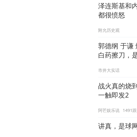
泽连斯基和
都很愤怒
附允历史观
郭德纲 于谦
白药擦刀，
市井大实话
战火真的烧
一触即发2
阿芒娱乐说
1491
讲真，是球