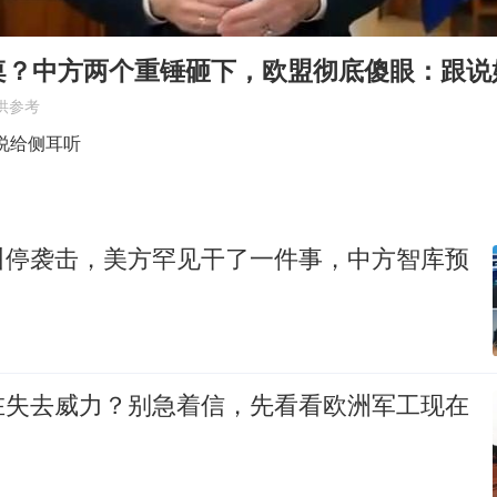
国防部：坚决反制任何闹海挑衅图谋
桌？中方两个重锤砸下，欧盟彻底傻眼：跟说
东航：国内客票提前14天免费退改
供参考
美股存储板块集体大跌
说给侧耳听
胡彦斌获《歌手2026》歌王
“今天得有40℃了吧 为啥还不预警”
夯实基础开新局
叫停袭击，美方罕见干了一件事，中方智库预
在失去威力？别急着信，先看看欧洲军工现在