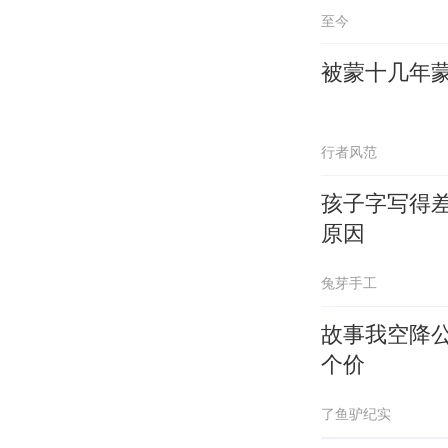
至今
被蒙十几年
行者风范
孩子字写得
原因
兔芽手工
故事我空降
个价
了鱼驴纪实