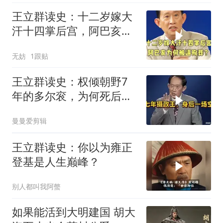
王立群读史：十二岁嫁大
汗十四掌后宫，阿巴亥为
何被逼殉葬？
无妨
1跟贴
王立群读史：权倾朝野7
年的多尔衮，为何死后立
马被清算
曼曼爱剪辑
王立群读史：你以为雍正
登基是人生巅峰？
别人都叫我阿螫
如果能活到大明建国 胡大