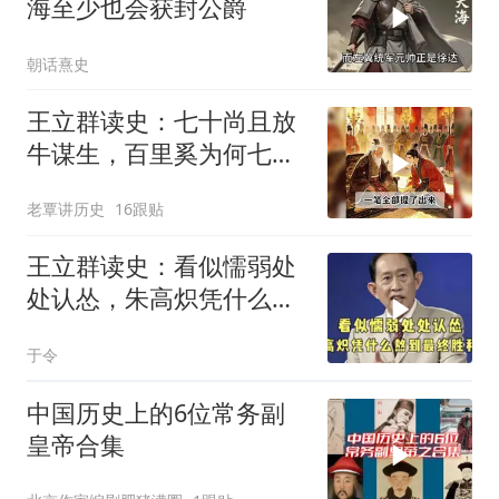
海至少也会获封公爵
朝话熹史
王立群读史：七十尚且放
牛谋生，百里奚为何七十
一岁拜相逆袭？
老覃讲历史
16跟贴
王立群读史：看似懦弱处
处认怂，朱高炽凭什么熬
到最终胜利？
于令
中国历史上的6位常务副
皇帝合集