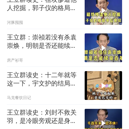
人挖掘，郭子仪的格局令
后世叹服！
河豚囤囤
王立群：崇祯若没有杀袁
崇焕，明朝是否还能续命
百年？
房产衫哥
王立群读史：十二年就等
这一下，宇文护的结局你
绝对猜不到
马克餐饮日记
王立群读史：刘封不救关
羽，是冷眼旁观还是身不
由己？