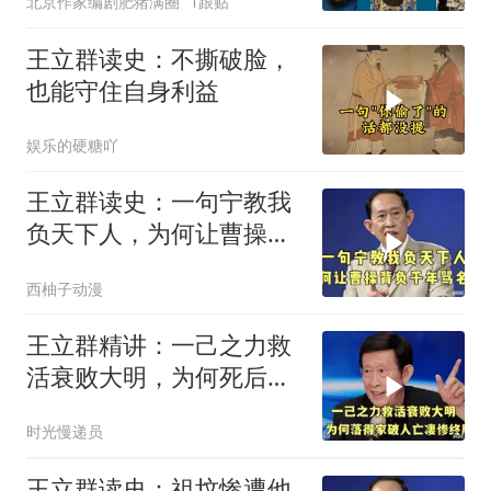
北京作家编剧肥猪满圈
1跟贴
王立群读史：不撕破脸，
也能守住自身利益
娱乐的硬糖吖
王立群读史：一句宁教我
负天下人，为何让曹操背
负千年骂名？
西柚子动漫
王立群精讲：一己之力救
活衰败大明，为何死后落
得家破人亡？
时光慢递员
王立群读史：祖坟惨遭他