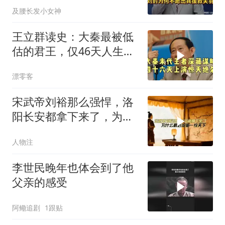
及腰长发小女神
王立群读史：大秦最被低
估的君王，仅46天人生，
五天扳倒赵高，
漂零客
宋武帝刘裕那么强悍，洛
阳长安都拿下来了，为何
最后没能一统天下
人物注
李世民晚年也体会到了他
父亲的感受
阿鳓追剧
1跟贴