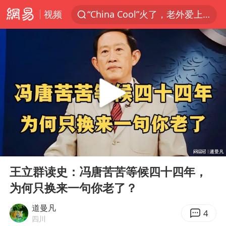
视频
“China Cool”火了，老外爱上中国避暑游
台风白海豚闭眼浙江上海处于危险半圆
浙江台州《告全体市民书》
张本智和：零封向鹏不意外
云南一地村民过火把节意外灼伤16人
泰国初中生饮弹自尽前开了26枪
22岁女生独闯南太行失联12天
00:00
10:24
用AI造出新病毒意味着什么
Play
Ent
full
今年第二强台风将带来多大影响
王立群读史：冯唐苦苦等候四十四年，
为何只换来一句你老了？
上半年国内居民出游人次34.63亿
浙江最强风雨时段已锁定
道曼凡
4
四川