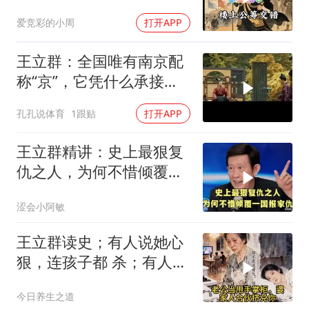
的另一面
爱竞彩的小周
打开APP
王立群：全国唯有南京配
称“京”，它凭什么承接文
明火种？
孔孔说体育
1跟贴
打开APP
王立群精讲：史上最狠复
仇之人，为何不惜倾覆一
国报家仇
涩会小阿敏
王立群读史；有人说她心
狠，连孩子都 杀；有人说
她清醒，用二十年熬死所
今日养生之道
有仇人