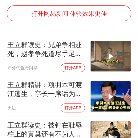
微信新功能：你可以“撤回”你的撤回
光伏八巨头签署“不低于成本价”倡议
打开网易新闻 体验效果更佳
刘伟任延安市委常委、市纪委书记
多所幼师院校开设养老专业
王立群读史：兄弟争相赴
泰国校园枪击事件已致8死30余伤
死，赵孝争死道尽手足真
女子被狗舔脚确诊三级暴露 医生回应
情
户外钓鱼哥阿旱
打开APP
习近平心系体育强国建设
王立群精讲：项羽本可渡
江逃生，亭长一席话为何
让他心死自刎
天边
打开APP
王立群读史：被钉在耻辱
柱上的黄巢还有不为人知