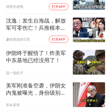
皇家海军怎么了？
局势车老鸭
打开APP
沈逸：发生台海战，解放
军可零伤亡！兵推根本没
意义，就是作死
趣味萌宠的日常
打开APP
伊朗终于醒悟了！炸美军
中东基地已经没用了！
温一壶皎月
美军刚准备空袭，伊朗女
内鬼被曝光，身份级别很
意外
军科零零