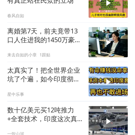
有真正站在民众的立场
春风自如
离婚第7天，前夫竟带13
口人住进我的1450万豪
宅，一开门全傻眼
来去自如的小章
1跟贴
太真实了！把全世界企业
坑了个遍，如今印度彻底
无人问津
星中乐事
数十亿美元买12吨推力
+全套技术，印度这次真
要搞定航发
一饮山河