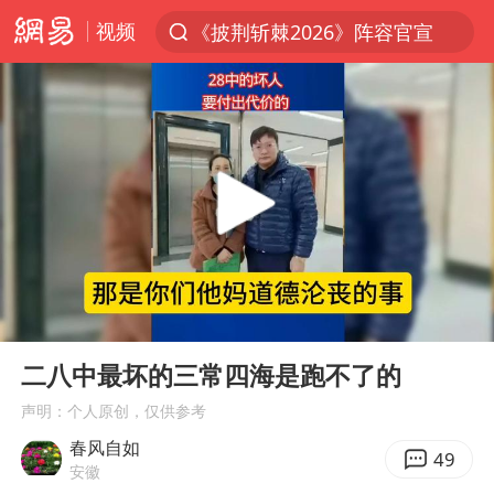
视频
《披荆斩棘2026》阵容官宣
上半年我国经营主体结构持续优化
杭州机场已取消航班388架次
浙江省委书记：该停下的坚决停下来
中国籍豪华游艇富商之子在泰国被杀
白海豚北上或致京津冀暴雨
广西公开征集涉黑涉恶犯罪线索
00:00
04:37
看完所有石窟需2000元？景区回应
Play
Ent
full
上海中心千吨“镇楼神器”摆动明显
二八中最坏的三常四海是跑不了的
新疆一婚礼线上邀请引热议
声明：个人原创，仅供参考
春风自如
世界第1特鲁姆普斯诺克中国赛一轮游
49
安徽