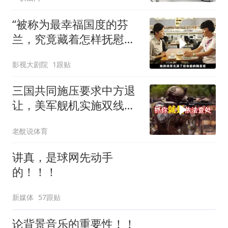
“被称为最幸福国度的芬
兰，究竟藏着怎样抚慰人
心的烟火气
影视大剧院
1跟贴
三国共同施压要求中方退
让，美军舰机实施双线抵
近，南海被划为禁区，
老酖说体育
轰-6K已挂弹
讲真，是球网先动手
的！！！
新媒体
57跟贴
论背景音乐的重要性！！