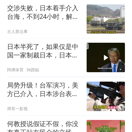
交涉失败，日本着手介入
台海，不到24小时，解放
军军机3路出动
古人那点事
日本半死了，如果仅是中
国一家制裁日本，日本可
能还剩一口气
阿搏体育
36跟贴
局势升级！台军演习，美
方已介入，日本涉台表述
突变，大陆已收到通知
周哥一影视
何教授说假证不假，你没