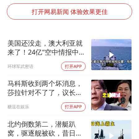
国足U17与阿森纳决赛取消 并列冠军
打开网易新闻 体验效果更佳
上门女婿出轨女邻居多年被判重婚罪
构建更高水平的全民健身公共服务体系
韩军前线部队连曝丑闻
美国还没走，澳大利亚就
云南一男子胃中取出180颗铁钉
来了！24亿“空中情报中
曹颖儿子首次演长剧
心”刚到手就杀入南海
环球军武密语
打开APP
以军士兵把枪口对准中国记者
马科斯收到两个坏消息，
奋力开创中国式现代化建设新局面
莎拉针对不了了，议长反
水，防长被硬刚！
糖逗在娱乐
打开APP
北约倒数第二，潜艇趴
窝，驱逐舰被砍，昔日的