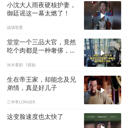
小沈大人雨夜硬核护妻，
御廷谣这一幕太燃了！
战域笔墨
堂堂一个三品大官，竟然
吃个肉都是一种奢侈，真
不愧是大清官
沐木看剧
1跟贴
生在帝王家，却能念及兄
弟情，真是好儿子
三华李LONGER
这变脸速度也太快了