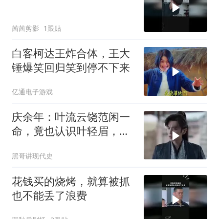
茜茜剪影
1跟贴
白客柯达王炸合体，王大
锤爆笑回归笑到停不下来
亿通电子游戏
庆余年：叶流云饶范闲一
命，竟也认识叶轻眉，下
秒一句话点醒范闲
黑哥讲现代史
花钱买的烧烤，就算被抓
也不能丢了浪费