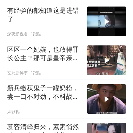
有经验的都知道这是进错
了
深夜影视君
1跟贴
区区一个妃嫔，也敢得罪
长公主？那可是皇帝亲
姐、太后亲闺女啊！
左允新鲜事
1跟贴
新兵缴获鬼子一罐奶粉，
尝一口不对劲，不料战友
一看竟是鬼子骨灰
风影视
慕容清峄归来，素素悄然