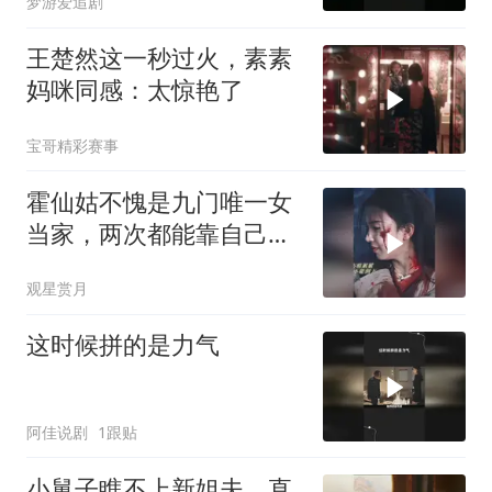
梦游爱追剧
王楚然这一秒过火，素素
妈咪同感：太惊艳了
宝哥精彩赛事
霍仙姑不愧是九门唯一女
当家，两次都能靠自己逆
风翻盘，掌权服众
观星赏月
这时候拼的是力气
阿佳说剧
1跟贴
小舅子瞧不上新姐夫，直