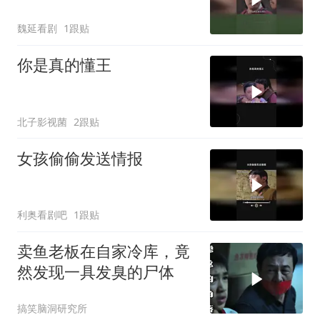
魏延看剧
1跟贴
你是真的懂王
北子影视菌
2跟贴
女孩偷偷发送情报
利奥看剧吧
1跟贴
卖鱼老板在自家冷库，竟
然发现一具发臭的尸体
搞笑脑洞研究所