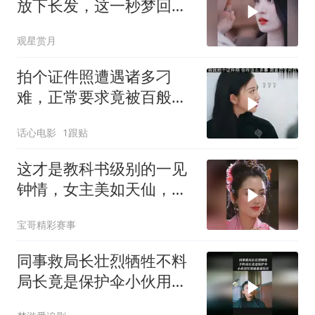
放下长发，这一秒梦回从
前
观星赏月
拍个证件照遭遇诸多刁
难，正常要求竟被百般推
诿，实在让人忍无可忍 (1)
话心电影
1跟贴
这才是教科书级别的一见
钟情，女主美如天仙，男
主瞬间看直了眼
宝哥精彩赛事
同事救局长壮烈牺牲不料
局长竟是保护伞小伙用垃
圾桶暴揍局长