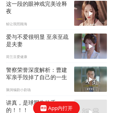
这一段的眼神戏完美诠释
夜
鲸让我照顾海
爱与不爱很明显 至亲至疏
是夫妻
荷兰豆爱健康
警察荣誉深度解析：曹建
军亲手毁掉了自己的一生
脑洞编剧小剧场
讲真，是球网先动手
App内打开
的！！！