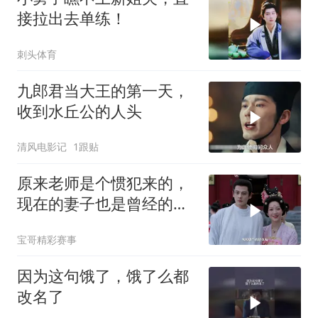
接拉出去单练！
刺头体育
九郎君当大王的第一天，
收到水丘公的人头
清风电影记
1跟贴
原来老师是个惯犯来的，
现在的妻子也是曾经的学
生
宝哥精彩赛事
因为这句饿了，饿了么都
改名了