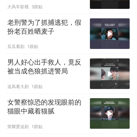
大风车影视
3跟贴
老刑警为了抓捕逃犯，假
扮老百姓晒麦子
瓜瓜看剧
1跟贴
男人好心出手救人，竟反
被当成色狼抓进警局
追风看大剧
1跟贴
女警察惊恐的发现眼前的
猫眼中藏着猫腻
荣耀爱追剧
1跟贴