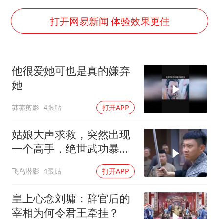
我国编制完成新版全月地质图
外交部发言人就广岛核爆81周年等答记者问
打开网易新闻 体验效果更佳
感觉全东北都在等7号
80后女柜员逆袭成4200亿银行副行长
他很爱她可也是真的嫌弃
奋进开新局 实干挑大梁
她
莽莽剪影
4跟贴
打开APP
姑娘大声求救，突然出现
一个高手，绝世武功暴打
鬼子武士
飞鸟潜影
4跟贴
打开APP
皇上心念刘墉：辞官后的
宰相为何令君王牵挂？