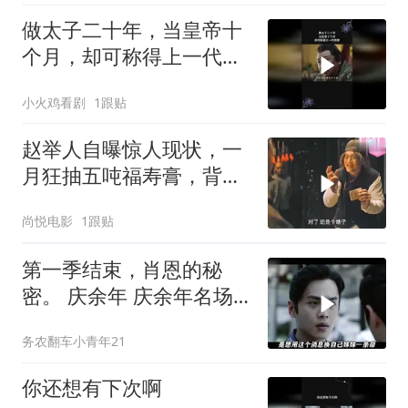
做太子二十年，当皇帝十
个月，却可称得上一代明
君
小火鸡看剧
1跟贴
赵举人自曝惊人现状，一
月狂抽五吨福寿膏，背后
真相耐人寻味
尚悦电影
1跟贴
第一季结束，肖恩的秘
密。 庆余年 庆余年名场
面大赏 陈道
务农翻车小青年21
你还想有下次啊