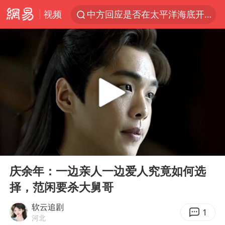
视频
中方回应是否在太平洋海底开采稀土
看守所辅警收受10万获刑1年
宇树科技发行价格150.80元/股
宇树科技王兴兴身家有望超200亿元
CIA被曝已秘密设立古巴工作组
U17国足1分钟轰2球
泰国一女公务员妆容引争议 本人回应
00:00
03:25
中国养老床位“三连降”
Play
Ent
full
法国下周开始禁止未经同意的电话营销
庆余年：一边亲人一边爱人究竟如何选
择，范闲要杀大舅哥
哪吒汽车南宁工厂设备降价20%拍卖
郑国霖回应去景区上班被保安拦下
软云追剧
1
河北