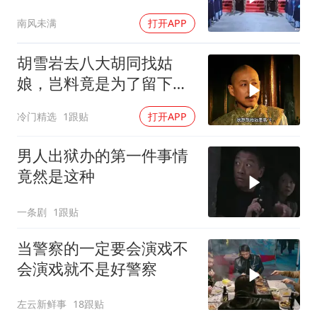
南风未满
打开APP
胡雪岩去八大胡同找姑
娘，岂料竟是为了留下好
名声
冷门精选
1跟贴
打开APP
男人出狱办的第一件事情
竟然是这种
一条剧
1跟贴
当警察的一定要会演戏不
会演戏就不是好警察
左云新鲜事
18跟贴