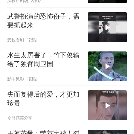
深秋后剧场
2跟贴
武警扮演的恐怖份子，需
要抓起来
麦粒看剧
1跟贴
水生太厉害了，竹下俊输
给了独臂周卫国
影中见影
1跟贴
失而复得后的爱，才更加
珍贵
今日搞笑分享
玉茗茶骨：荣善宝被人怼