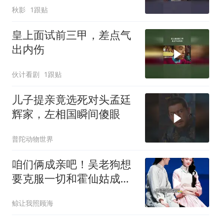
秋影
1跟贴
皇上面试前三甲，差点气
出内伤
伙计看剧
1跟贴
儿子提亲竟选死对头孟廷
辉家，左相国瞬间傻眼
普陀动物世界
咱们俩成亲吧！吴老狗想
要克服一切和霍仙姑成
亲，可最
鲸让我照顾海