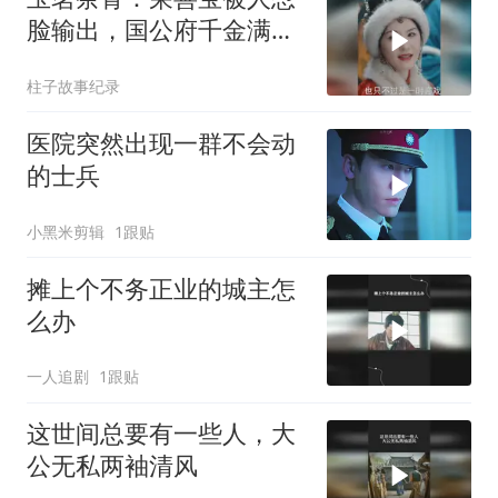
脸输出，国公府千金满嘴
污言秽语！
柱子故事纪录
医院突然出现一群不会动
的士兵
小黑米剪辑
1跟贴
摊上个不务正业的城主怎
么办
一人追剧
1跟贴
这世间总要有一些人，大
公无私两袖清风