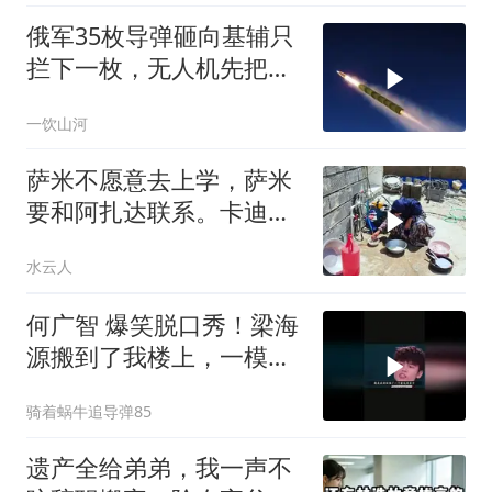
俄军35枚导弹砸向基辅只
拦下一枚，无人机先把爱
国者耗干了，泽连斯基的
一饮山河
秋天反攻成了笑话
萨米不愿意去上学，萨米
要和阿扎达联系。卡迪尔
带阿扎达游玩
水云人
何广智 爆笑脱口秀！梁海
源搬到了我楼上，一模一
样的户型，比我便宜
骑着蜗牛追导弹85
2000，他是骑我头上了
遗产全给弟弟，我一声不