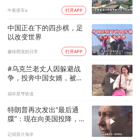
午夜搭车a
打开APP
中国正在下的四步棋，足
以改变世界
趣味萌宠的日常
打开APP
#乌克兰老丈人因躲避战
争，投奔中国女婿，被眼
前城市繁荣震惊
崩坏星穹铁道
特朗普再次发出“最后通
牒”：现在向美国投降，是
伊朗最后的机会
记得那片海辛