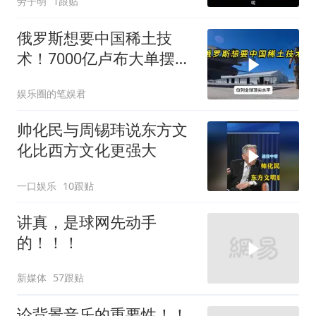
劳子明
1跟贴
俄罗斯想要中国稀土技
术！7000亿卢布大单摆在
面前，为什么不能给
娱乐圈的笔娱君
帅化民与周锡玮说东方文
化比西方文化更强大
一口娱乐
10跟贴
讲真，是球网先动手
的！！！
新媒体
57跟贴
论背景音乐的重要性！！