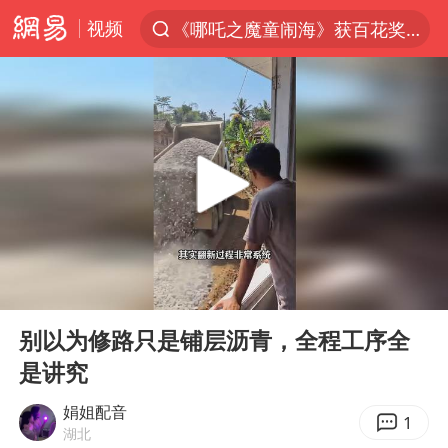
视频
《哪吒之魔童闹海》获百花奖最佳影片
7月份居民消费价格指数保持温和上涨
外交部：百余名菲律宾公民因非法就业、非法居留被依法处理
重大涉诈逃犯檀某落网
台湾不是国家不存在“国格”
独闯南太行失联女子遗体已找到
哥伦比亚强震已致超20人死亡
00:00
00:22
哥伦比亚发生7.5级地震
Play
Ent
full
上海将苏州河水强排至黄浦江
别以为修路只是铺层沥青，全程工序全
是讲究
公安部通报：抓获犯罪嫌疑人8200余名
我国民营企业创新动能持续增强
娟姐配音
1
湖北