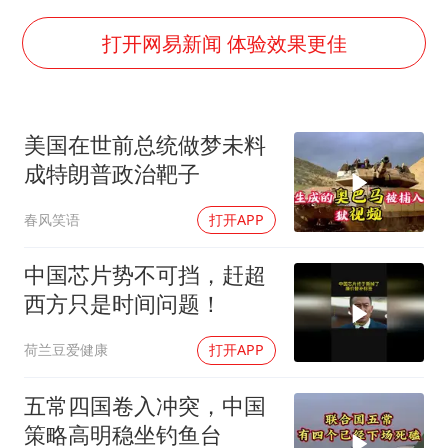
高铁双人座被免票儿童挤成3人座
易烊千玺金鸡百花双料影帝
打开网易新闻 体验效果更佳
中方：奉劝美方解除对古巴制裁封锁
“老戏骨”秦焰去世
美国在世前总统做梦未料
伊朗最高领袖将任命数名高级指挥官
成特朗普政治靶子
广岛长崎的昨天未必不会是日本的明天
春风笑语
打开APP
五角大楼再公布UFO视频
真理之光，何以能照亮复兴之路？
中国芯片势不可挡，赶超
西方只是时间问题！
荷兰豆爱健康
打开APP
五常四国卷入冲突，中国
策略高明稳坐钓鱼台