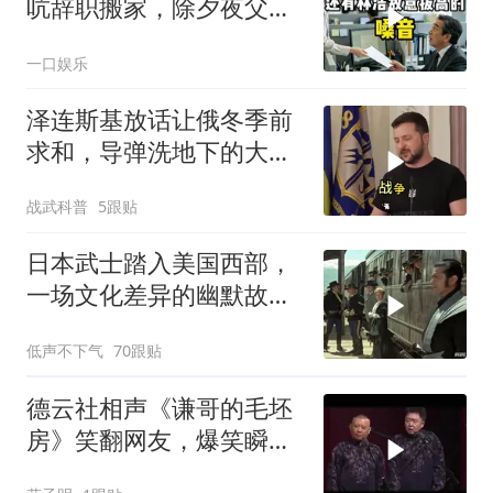
吭辞职搬家，除夕夜父亲
喊我结账，我笑了
一口娱乐
泽连斯基放话让俄冬季前
求和，导弹洗地下的大饼
画给谁看
战武科普
5跟贴
日本武士踏入美国西部，
一场文化差异的幽默故事
即将开
低声不下气
70跟贴
德云社相声《谦哥的毛坯
房》笑翻网友，爆笑瞬间
来袭！