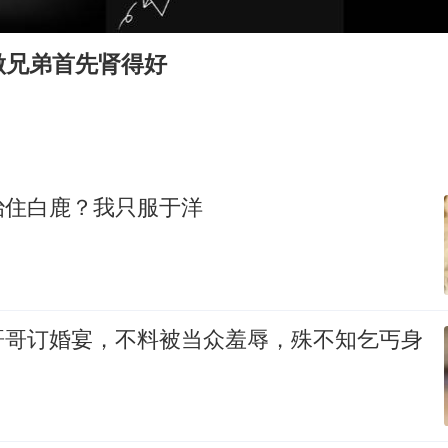
海南一编制教师岗出现高分断档考生
李在明：韩国进入国家灾难状态
做兄弟首先肾得好
“老登”这个词错在哪里
女子旅游错把丧葬品当纪念品买下
“老头乐”悬挂“蒙H好几个8”上路
张家界中心汽车站候车厅漏水如瀑布
治住白鹿？我只服于洋
“煎饼叔叔”张建武离世
坚持党全面领导和党中央集中统一领导
哥哥订婚宴，不料被当众羞辱，殊不知乞丐身