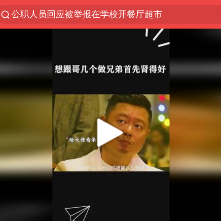
公职人员回应被举报在学校开餐厅超市
服务提质，内需扩容有保障
男子出狱前8天被改判死缓
中国宣布5项对美反制措施
“中国游”持续带火“中国购”
华为新款折叠屏电脑24999元起
媒体谈法院认为“老登”属年龄贬损
你常吃的兰州拉面要改名了
一枚俄导弹都没击落 泽连斯基发声
嘲讽周星驰无儿女没朋友 李修贤道歉
周杰伦晒打网球图 配文：照打