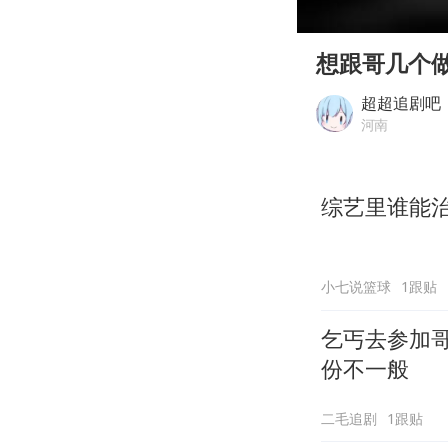
00:00
Play
想跟哥几个
超超追剧吧
河南
综艺里谁能
小七说篮球
1跟贴
乞丐去参加
份不一般
二毛追剧
1跟贴