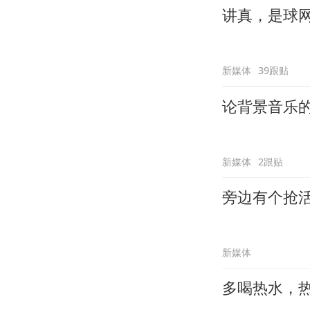
讲真，是球
新媒体
39跟贴
论背景音乐
新媒体
2跟贴
旁边有个抢
新媒体
多喝热水，