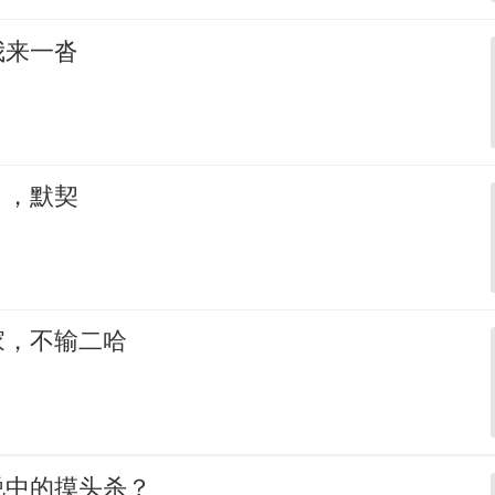
我来一沓
，，默契
家，不输二哈
说中的摸头杀？