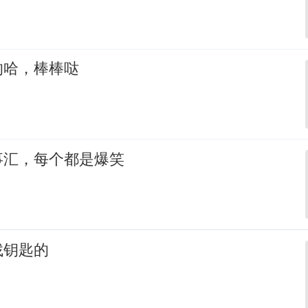
的哈，棒棒哒
事汇，每个都是爆笑
找钥匙的