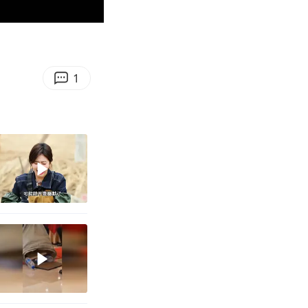
00:27
Enter
fullscreen
1