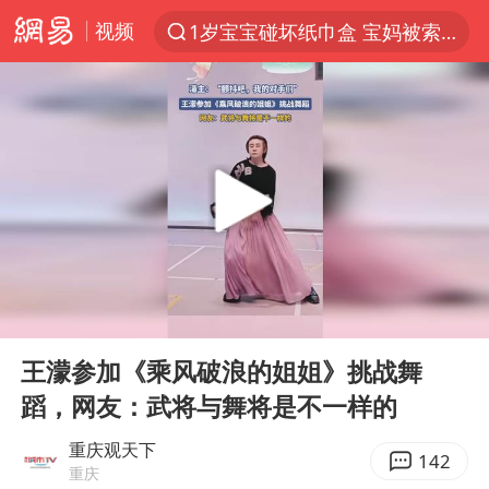
视频
1岁宝宝碰坏纸巾盒 宝妈被索赔924元
以“新”破局 首发经济点亮城市消费活力
Meta被判支付5.67亿美元
台风白海豚逼近 暴雨大暴雨来袭
47岁妈妈突然产女 26岁女儿：很震惊
阿根廷足协发文力挺因凡蒂诺
中国稀土盘中涨停
00:00
00:11
A股开盘：民爆、CPO等概念走强
Play
Ent
full
日本广岛民众举行游行反对政府行径
王濛参加《乘风破浪的姐姐》挑战舞
蹈，网友：武将与舞将是不一样的
21楼高空抛物嫌疑人被拘留
男子杀人后逃进深山21年活得像野人
重庆观天下
142
重庆