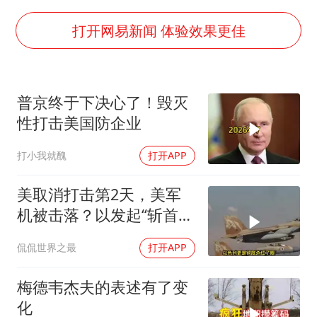
日韩股市高开跳水 SK海力士下挫转跌
台风白海豚最新路径研判来了
打开网易新闻 体验效果更佳
OpenAI为免费用户升级GPT-5.6 Luna
船舶避风项目停工 多地全力防台风
普京终于下决心了！毁灭
我国编制完成新版全月地质图
性打击美国防企业
“深圳地面沉降致车辆损坏”不实
打小我就醜
打开APP
男子结婚8年发现3个女儿均非亲生
奋进开新局 实干挑大梁
美取消打击第2天，美军
机被击落？以发起“斩首行
动”
侃侃世界之最
打开APP
梅德韦杰夫的表述有了变
化