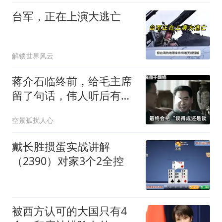
台军，正在上演大逃亡
解锁世界风云
蒋介石临终前，给毛主席
留了句话，伟人听后有什
么样的反应？
空景孤扰人心
戴长胜掼蛋实战讲解
（2390）对家3个2全控
被西方认可的大国只有4