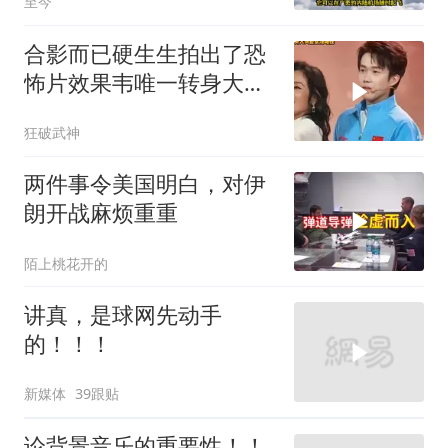
至今
合影而已硬生生拍出了恐
怖片效果韦唯一转身大头
差点没站住
狂破武神
两件事令美国明白，对伊
朗开战麻烦重重
陌上桃花开的
讲真，是球网先动手
的！！！
新媒体
39跟贴
论背景音乐的重要性！！