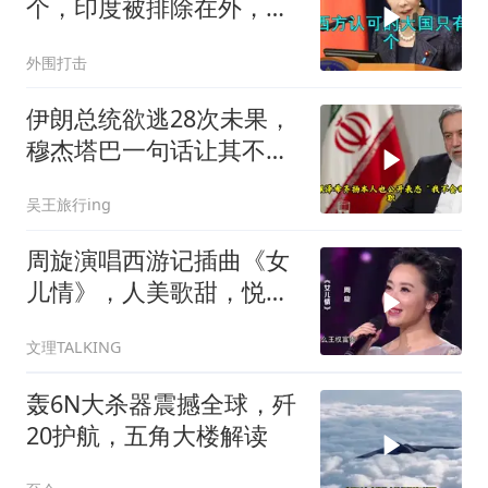
个，印度被排除在外，为
何只能算准大国？
外围打击
伊朗总统欲逃28次未果，
穆杰塔巴一句话让其不敢
再提
吴王旅行ing
周旋演唱西游记插曲《女
儿情》，人美歌甜，悦耳
舒心！
文理TALKING
轰6N大杀器震撼全球，歼
20护航，五角大楼解读