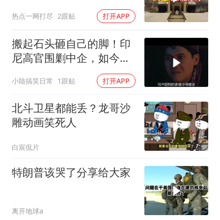
热点一网打尽
2跟贴
打开APP
搬起石头砸自己的脚！印
尼高官围剿中企，如今烂
摊子没人收
小陆搞笑日常
1跟贴
打开APP
北斗卫星都能丢？龙哥沙
雕动画笑死人
白宸侃片
特朗普该哭了分享给大家
离开地球a