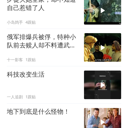
自己惹错了人
小岛鸽手
4跟贴
俄军排爆兵被俘，特种小
队前去赎人却不料遭武装
分子全歼
十一影客
1跟贴
科技改变生活
一人追剧
1跟贴
地下到底是什么怪物！