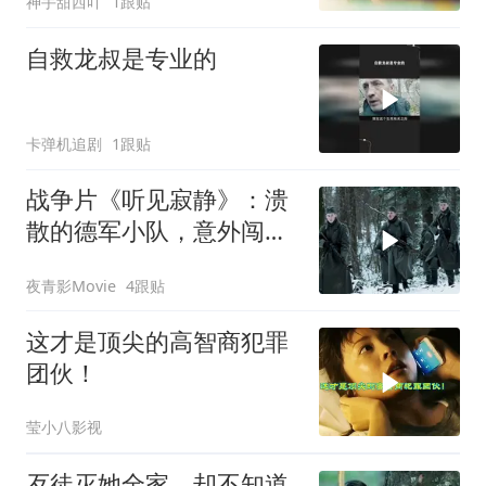
神手甜西吖
1跟贴
自救龙叔是专业的
卡弹机追剧
1跟贴
战争片《听见寂静》：溃
散的德军小队，意外闯入
雪山深处的村庄！
夜青影Movie
4跟贴
这才是顶尖的高智商犯罪
团伙！
莹小八影视
歹徒灭她全家，却不知道