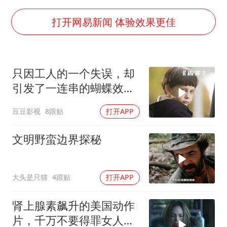
村民谈“梅姨”：叫的其实是“媒姨”
泰国一女公务员妆容引争议 本人回应
打开网易新闻 体验效果更佳
郑国霖回应去景区上班被保安拦下
感觉全东北都在等7号
只因工人的一个失误，却
东方甄选被判赔偿江小白30万元
引发了一连串的蝴蝶效
奋进开新局 实干挑大梁
应！惊悚片《凶兆》
豆豆影视
8跟贴
打开APP
文明野蛮边界探秘
大头是只猫
4跟贴
打开APP
肾上腺素飙升的美国动作
片，千万不要得罪女人，