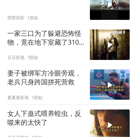
茜茜剪影
1跟贴
一家三口为了躲避恐怖怪
物，竟在地下室藏了310
天！《躲藏》
豆豆影视
7跟贴
妻子被绑军方冷眼旁观，
老兵只身跨国拼死营救
夏夏看影视
1跟贴
女人下蛊式喂养蝗虫，反
噬来的太快了