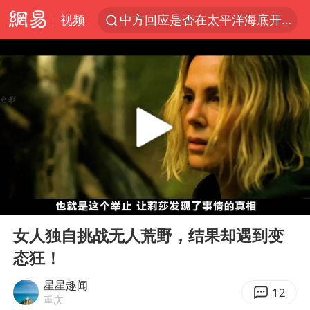
视频
中方回应是否在太平洋海底开采稀土
宇树科技发行价格150.80元/股
外交部发言人就广岛核爆81周年等答记者问
吉林一“温度计大楼”读数爆表
贵州轮胎子公司获美国退税8136万
台风白海豚影响中国已成定局
我国编制完成新版全月地质图
00:00
15:57
中国五箭齐发反制美国
Play
Ent
full
27岁女子成组织卖淫集团主犯被通缉
女人独自挑战无人荒野，结果却遇到变
态狂！
女子利用漏洞0元薅走3000多件家电
多地要求领导干部带头休假
星星趣闻
12
重庆