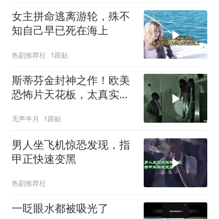
女主拼命逃离游轮，殊不
知自己早已死在海上
热剧推荐社
1跟贴
斯蒂芬金封神之作！欧美
恐怖片天花板，太真实
了！看得手心冒汗！
无声半月
1跟贴
男人坐飞机惊恐发现，指
甲正快速变黑
热剧推荐社
一眨眼水都被吸光了