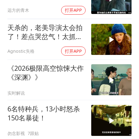
狠起来比男人凶猛
远方的青木
打开APP
天杀的，老美导演太会拍
了！差点哭岔气！太抓心
了！看一次哭一次
Agnostic失格
打开APP
《2026极限高空惊悚大作
《深渊》》
实时解说
6名特种兵，13小时怒杀
150名暴徒！
勿念影视
7跟贴