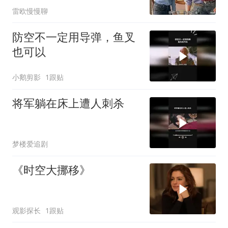
雷欧慢慢聊
防空不一定用导弹，鱼叉
也可以
小鹅剪影
1跟贴
将军躺在床上遭人刺杀
梦楼爱追剧
《时空大挪移》
观影探长
1跟贴