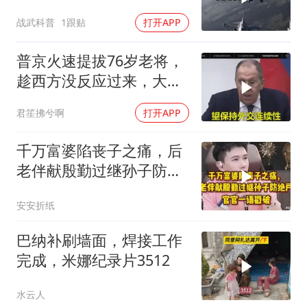
反倒打出了国运翻盘？
战武科普
1跟贴
打开APP
普京火速提拔76岁老将，
趁西方没反应过来，大鹅
外交要动真格了
君笙拂兮啊
打开APP
千万富婆陷丧子之痛，后
老伴献殷勤过继孙子防绝
户，官官一语戳破
安安折纸
巴纳补刷墙面，焊接工作
完成，米娜纪录片3512
水云人