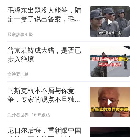
毛泽东出题没人能答，陆
定一妻子说出答案，毛主
席听后高兴异常
晨曦故事汇聚
普京若铸成大错，是否已
步入绝境
拿铁要加糖
马斯克根本不屑与你竞
争，专家的观点不旦独到
还很清新
九分看世界
1698跟贴
尼日尔后悔，重新跟中国