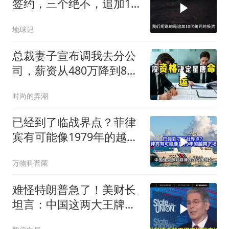
签约，三个绝不，追加10
亿！
地球记
总裁妻子宣布调我去分公
司，薪资从480万降到8
万，我递交辞呈
时尚的弄潮
已经到了临战界点？菲律
宾有可能像1979年的越南
下场吗？
万物科普菌
难怪特朗普急了！美财长
坦言：中国这两大王牌，
彻底锁死美国咽喉