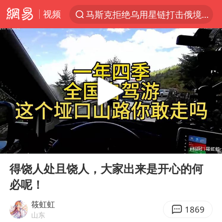
视频
马斯克拒绝乌用星链打击俄境内目标
解锁各地夏日限定体验
金饰克价一夜涨回1300元
富婆带资进组给自己硬加60多场吻戏
男童模仿奥特曼从高处跳下致骨折
名创优品一次性内裤 颜面尽失
黄金创今年来最大单周涨幅
00:00
07:31
“六爷”挂一颗出场
Play
Ent
full
白海豚将正面袭击贯穿浙江
得饶人处且饶人，大家出来是开心的何
必呢！
视频丨中国东方电气集团原党组副书记、董事宋致远被查
梁家辉：到内地拍戏不是北上是回归
筱虹虹
1869
山东