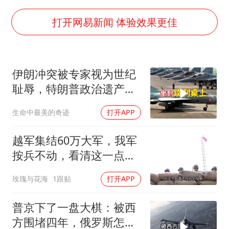
牛津大学一纸声明甩不了锅
包文婧：二胎很难一碗水端平
打开网易新闻 体验效果更佳
香港宏福苑火灾或由烟头引起
浙江台州《告全体市民书》
伊朗冲突被专家视为世纪
女主硬加吻戏短剧已下架
耻辱，特朗普政治遗产遭
郑丽文：台湾从来没有“独立”过
遇毁灭性打击
生命中最美的奇迹
打开APP
网传《披荆斩棘2026》名单
人民的健康、体质、幸福一脉相承
越军集结60万大军，我军
按兵不动，看清这一点便
知越南必败
玫瑰与花海
1跟贴
打开APP
普京下了一盘大棋：被西
方围堵四年，俄罗斯怎么