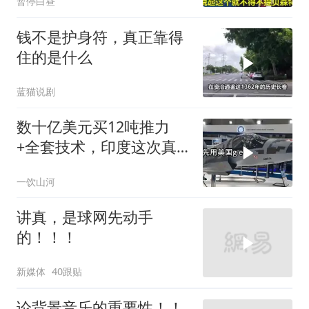
暂停白昼
钱不是护身符，真正靠得
住的是什么
蓝猫说剧
数十亿美元买12吨推力
+全套技术，印度这次真
要搞定航发
一饮山河
讲真，是球网先动手
的！！！
新媒体
40跟贴
论背景音乐的重要性！！