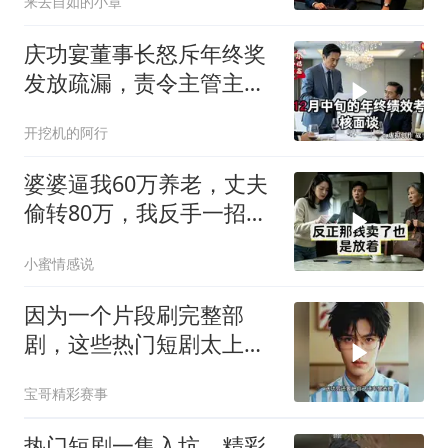
来去自如的小章
庆功宴董事长怒斥年终奖
发放疏漏，责令主管主动
离职，随后开口：秘书留
开挖机的阿行
下
婆婆逼我60万养老，丈夫
偷转80万，我反手一招他
们傻了
小蜜情感说
因为一个片段刷完整部
剧，这些热门短剧太上头
了
宝哥精彩赛事
热门短剧一集入坑，精彩