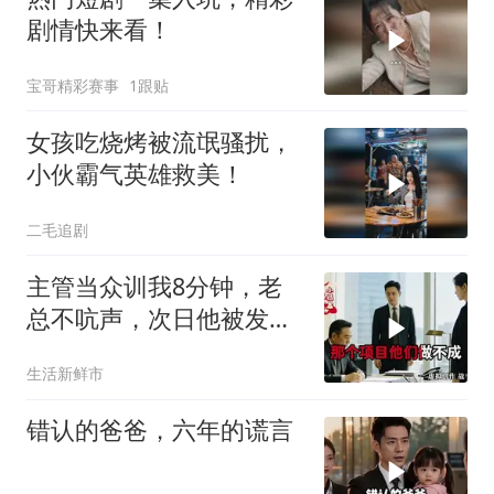
剧情快来看！
宝哥精彩赛事
1跟贴
女孩吃烧烤被流氓骚扰，
小伙霸气英雄救美！
二毛追剧
主管当众训我8分钟，老
总不吭声，次日他被发配
4座郊区仓库
生活新鲜市
错认的爸爸，六年的谎言