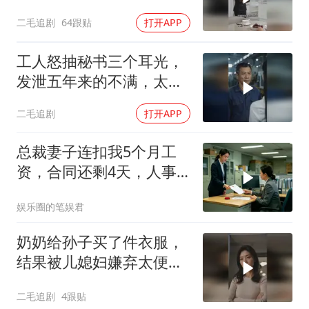
二毛追剧
64跟贴
打开APP
工人怒抽秘书三个耳光，
发泄五年来的不满，太解
气了！
二毛追剧
打开APP
总裁妻子连扣我5个月工
资，合同还剩4天，人事
通知涨薪续签，我
娱乐圈的笔娱君
奶奶给孙子买了件衣服，
结果被儿媳妇嫌弃太便
宜，脱下来扔了！
二毛追剧
4跟贴