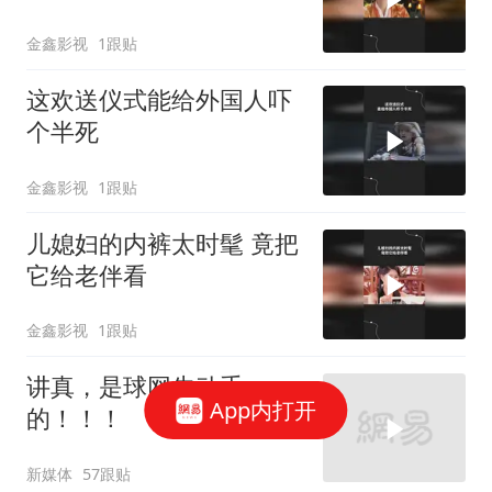
金鑫影视
1跟贴
这欢送仪式能给外国人吓
个半死
金鑫影视
1跟贴
儿媳妇的内裤太时髦 竟把
它给老伴看
金鑫影视
1跟贴
讲真，是球网先动手
App内打开
的！！！
新媒体
57跟贴