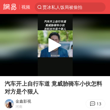
视频
贾冰私人饭局被偷拍
新能源汽车产业链提速
SK海力士回应“或出售重庆工厂”传闻
血指纹匹配成功，20年悬案告破！凶手被执行死刑
费大厨口号更改 不再宣传小炒肉大王
成都多趟列车临时停运
独闯南太行失联14天的女子已找到
00:00
01:45
辽宁28名务农人员中暑死亡？官方辟谣
Play
Ent
full
大疆错失宇树
汽车开上自行车道 竟威胁骑车小伙怎料
对方是个狠人
医疗垃圾做手机壳 这也是谋财害命
演员秦焰去世 曾出演《狂飙》
金鑫影视
13
河南