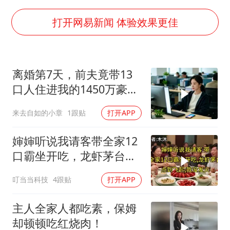
部分银行上调存款利率
朱一龙的鼻子怎么了
打开网易新闻 体验效果更佳
白海豚突然大拐弯 走出罕见路线
三预警齐发 11个省份有大到暴雨
离婚第7天，前夫竟带13
周星驰妈妈现身香港首映礼
口人住进我的1450万豪
“还不如不放假”
宅，一开门全傻眼
来去自如的小章
1跟贴
打开APP
101岁老人叫82岁儿子吃饭
下党之路
婶婶听说我请客带全家12
口霸坐开吃，龙虾茅台点
到飞起，我没发
叮当当科技
4跟贴
打开APP
主人全家人都吃素，保姆
却顿顿吃红烧肉！