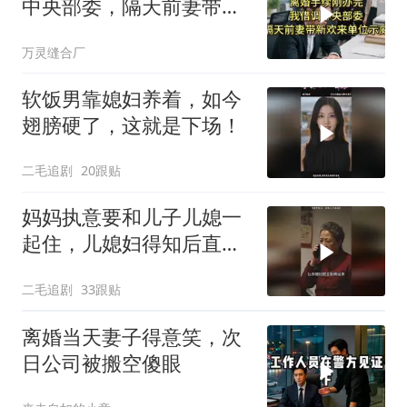
中央部委，隔天前妻带新
欢来单位示威
万灵缝合厂
软饭男靠媳妇养着，如今
翅膀硬了，这就是下场！
二毛追剧
20跟贴
妈妈执意要和儿子儿媳一
起住，儿媳妇得知后直接
怒了！
二毛追剧
33跟贴
离婚当天妻子得意笑，次
日公司被搬空傻眼