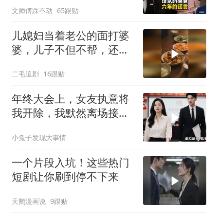
文师傅踩不动
65跟贴
儿媳妇当着老公的面打婆
婆，儿子不但不帮，还助
纣为虐！
二毛追剧
16跟贴
年终大会上，女友执意将
我开除，我默然离场接手
家族企业，这下轮到她慌
小兔子发现大事情
了神
一个片段入坑！这些热门
短剧让你刷到停不下来
天鹅漫画说
9跟贴