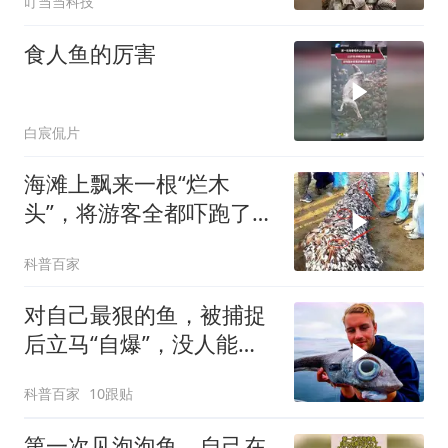
叮当当科技
食人鱼的厉害
白宸侃片
海滩上飘来一根“烂木
头”，将游客全都吓跑了，
渔民却说发财了！
科普百家
对自己最狠的鱼，被捕捉
后立马“自爆”，没人能将
它活着带回去！
科普百家
10跟贴
第一次见泡泡鱼，自己在