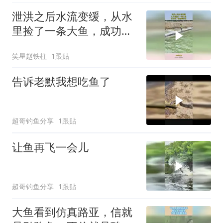
泄洪之后水流变缓，从水
里捡了一条大鱼，成功救
了被敲晕的鱼！
笑星赵铁柱
1跟贴
告诉老默我想吃鱼了
超哥钓鱼分享
1跟贴
让鱼再飞一会儿
超哥钓鱼分享
1跟贴
大鱼看到仿真路亚，信就