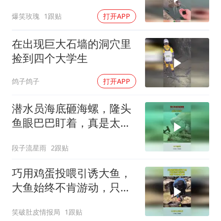
差点开荤！
爆笑玫瑰
1跟贴
打开APP
在出现巨大石墙的洞穴里
捡到四个大学生
鸽子鸽子
打开APP
潜水员海底砸海螺，隆头
鱼眼巴巴盯着，真是太可
爱了！
段子流星雨
2跟贴
巧用鸡蛋投喂引诱大鱼，
大鱼始终不肯游动，只好
下水钳捕上岸！
笑破肚皮情报局
1跟贴