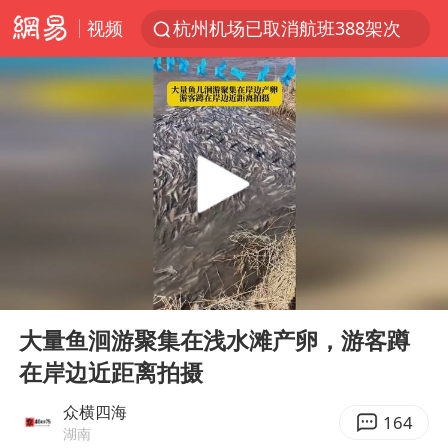
视频
杭州机场已取消航班388架次
浙江省委书记：该停下的坚决停下来
中国籍豪华游艇富商之子在泰国被杀
白海豚北上或致京津冀暴雨
广西公开征集涉黑涉恶犯罪线索
看完所有石窟需2000元？景区回应
上海中心千吨“镇楼神器”摆动明显
00:00
00:39
新疆一婚礼线上邀请引热议
Play
Ent
full
世界第1特鲁姆普斯诺克中国赛一轮游
大量鱼洄游聚集在浅水滩产卵，游客蹲
在岸边近距离拍摄
国足U17与阿森纳决赛取消 并列冠军
上门女婿出轨女邻居多年被判重婚罪
众横四海
164
湖南