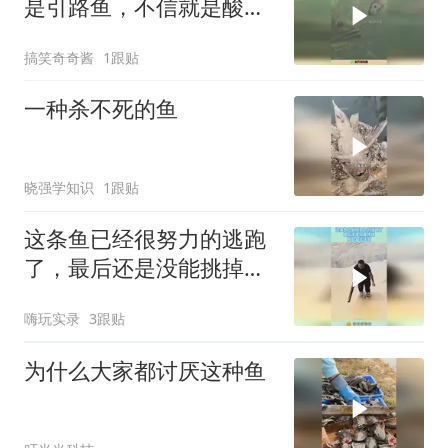
是引路鱼，不信就是酸菜
鱼！
搞笑奇奇酱
1跟贴
一种杀不死的鱼
晓强学知识
1跟贴
这条鱼已经很努力的逃跑
了，最后还是没能挑掉，
鱼的命天注定！
嗨玩实录
3跟贴
为什么大家都讨厌这种鱼