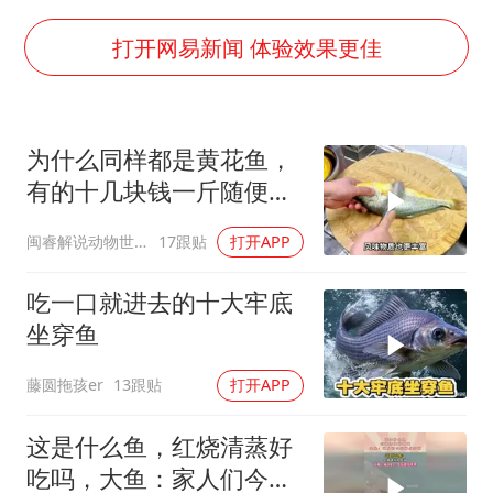
构建更高水平的全民健身公共服务体系
韩军前线部队连曝丑闻
打开网易新闻 体验效果更佳
云南一男子胃中取出180颗铁钉
曹颖儿子首次演长剧
为什么同样都是黄花鱼，
以军士兵把枪口对准中国记者
有的十几块钱一斤随便
奋力开创中国式现代化建设新局面
买，有的上万块钱一斤抢
闽睿解说动物世界
17跟贴
打开APP
破头
吃一口就进去的十大牢底
坐穿鱼
藤圆拖孩er
13跟贴
打开APP
这是什么鱼，红烧清蒸好
吃吗，大鱼：家人们今天