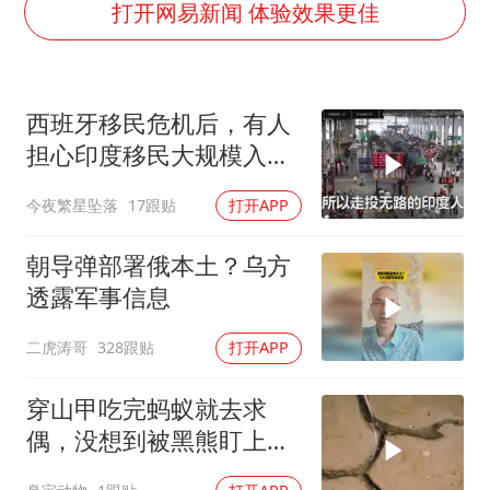
酒店回应车内过夜被收150元
打开网易新闻 体验效果更佳
牛津大学一纸声明甩不了锅
海鲜忘车里4天打开门满车都是蛆
西班牙移民危机后，有人
儿子陪躺平老爹体验外卖员火了
担心印度移民大规模入侵
香港宏福苑火灾或由烟头引起
中国，这可能吗？
今夜繁星坠落
17跟贴
打开APP
西贝创始人贾国龙押注鲜羊赛道
几元成本 千万市值蒸发
朝导弹部署俄本土？乌方
人民的健康、体质、幸福一脉相承
透露军事信息
二虎涛哥
328跟贴
打开APP
穿山甲吃完蚂蚁就去求
偶，没想到被黑熊盯上
了！