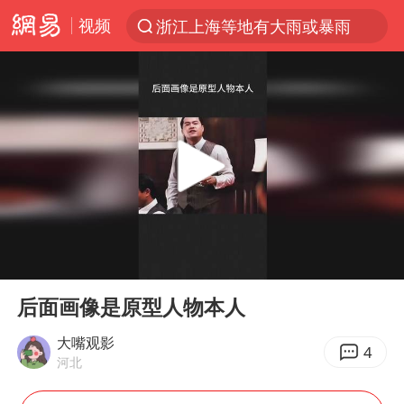
视频
浙江上海等地有大雨或暴雨
解锁各地夏日限定体验
河南潜逃10日重大刑案嫌疑人落网
西湖突现狂风暴雨 游客瞬间被浇透
马克·艾伦退出斯诺克中国公开赛
金饰克价一夜涨回1300元
新疆景区自驾服务费改为按车收费
00:00
00:42
永和豆浆创始人林炳生去世
Play
Ent
full
视频丨中国东方电气集团原党组副书记、董事宋致远被查
后面画像是原型人物本人
白海豚将正面袭击贯穿浙江
大嘴观影
4
河北
浙江台州《告全体市民书》