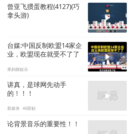
曾亚飞掼蛋教程(4127)(巧
拿头游)
台媒:中国反制欧盟14家企
业，欧盟现在就受不了了
果妈聊娱乐
讲真，是球网先动手
的！！！
新媒体
40跟贴
论背景音乐的重要性！！