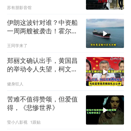
我坐上保时捷愣住
苏有朋影音馆
伊朗这波针对谁？中资船
一周两艘被袭击！霍尔木
兹海峡的“安全走廊”神话
王同学来了
彻底破灭！
郑丽文确认出手，黄国昌
的举动令人失望，柯文哲
要再度搅局？
健身狂人
苦难不值得赞颂，但爱值
得，《悲惨世界》
莹小八影视
1跟贴