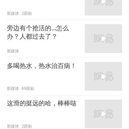
新媒体
2跟贴
旁边有个抢活的…怎么
办？人都过去了？
新媒体
多喝热水，热水治百病！
新媒体
69跟贴
这滑的挺远的哈，棒棒哒
新媒体
2跟贴