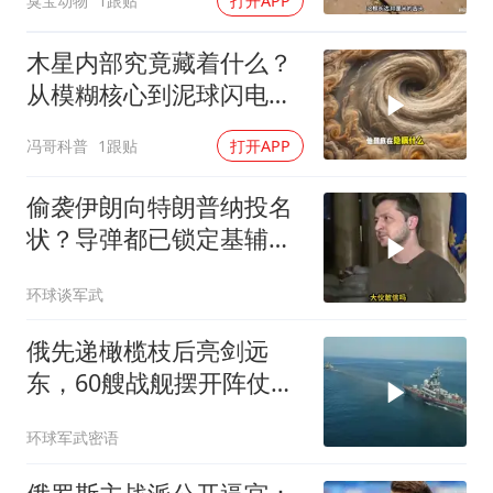
臭宝动物
1跟贴
打开APP
木星内部究竟藏着什么？
从模糊核心到泥球闪电，
重塑太阳系起源
冯哥科普
1跟贴
打开APP
偷袭伊朗向特朗普纳投名
状？导弹都已锁定基辅才
火速道歉，泽连斯基这场
环球谈军武
豪赌到底有多疯？
俄先递橄榄枝后亮剑远
东，60艘战舰摆开阵仗，
日本敢动北方四岛？
环球军武密语