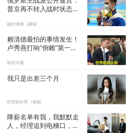
俄罗斯主战派公开逼宫：
普京再不转入战时状态，
我们就自己动手
靓仔情感
2跟贴
赖清德最怕的事情发生！
卢秀燕打响“倒赖”第一
枪，美国趁火打劫
味在中国
我只是出差三个月
吃货的分享
1跟贴
降薪名单有我，我默默走
人，经理追到电梯口，见