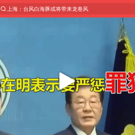
上海：台风白海豚或将带来龙卷风
四川宜宾市高县4.9级地震致1人死亡
名创优品回应女子吐槽内裤质量差
台风白海豚已进入24小时警戒线
出口禁令驱动有色板块大涨
中巨芯：上半年归母净利润1405.77万元
秋天的第一杯奶茶到底有多火
38岁演员求职万岁山NPC成功
国乒男单横滨冠军赛全军覆没
U17国足点球大战淘汰河床晋级决赛
胡彦斌获《歌手2026》歌王