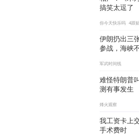
搞笑太逗了
你今天快乐吗
4跟
伊朗扔出三
参战，海峡
军武时间线
难怪特朗普
测有事发生
烽火观察
我工资卡上
手术费时