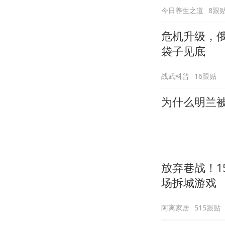
今日养生之道
8跟
危机升级，
袋子见底
战武科普
16跟贴
为什么明兰
放弃巷战！1
场拆城游戏
阿离家居
515跟贴