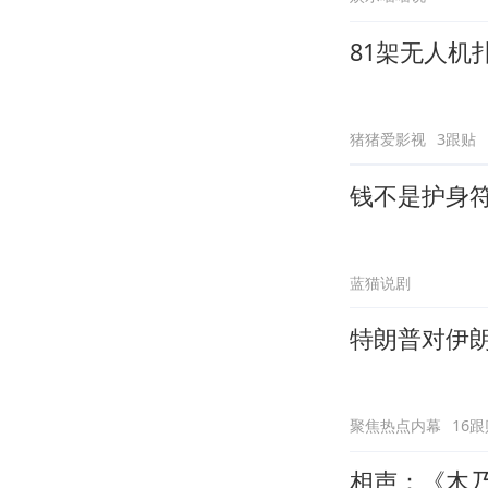
81架无人
猪猪爱影视
3跟贴
钱不是护身
蓝猫说剧
特朗普对伊
聚焦热点内幕
16跟
相声：《木