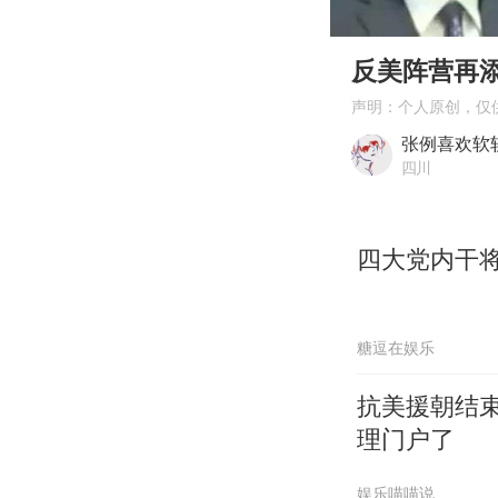
00:00
Play
反美阵营再
声明：个人原创，仅
张例喜欢软
四川
四大党内干将
糖逗在娱乐
抗美援朝结
理门户了
娱乐喵喵说