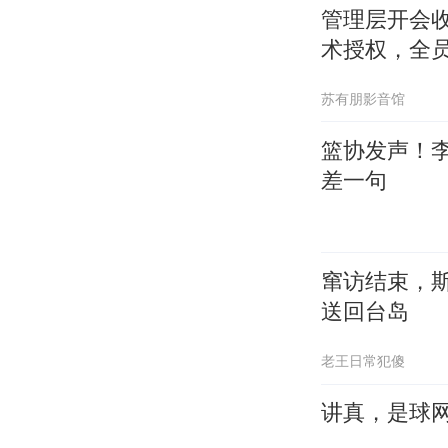
管理层开会
术授权，全
苏有朋影音馆
篮协发声！
差一句
窜访结束，
送回台岛
老王日常犯傻
讲真，是球