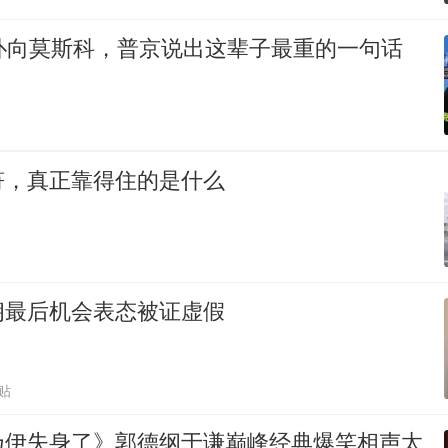
机扑向莫斯科，普京说出这辈子最重的一句话
符，真正靠得住的是什么
朗最后机会表态被证虚假
贴
乃伊失身了》郭德纲于谦巅峰经典爆笑相声太