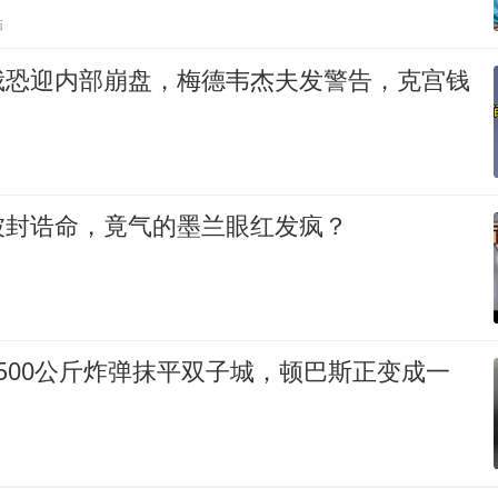
贴
俄恐迎内部崩盘，梅德韦杰夫发警告，克宫钱
被封诰命，竟气的墨兰眼红发疯？
500公斤炸弹抹平双子城，顿巴斯正变成一