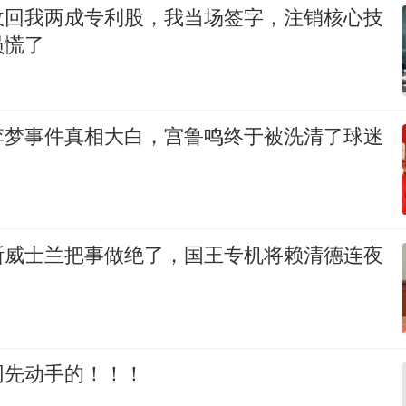
收回我两成专利股，我当场签字，注销核心技
员慌了
李梦事件真相大白，宫鲁鸣终于被洗清了球迷
斯威士兰把事做绝了，国王专机将赖清德连夜
网先动手的！！！