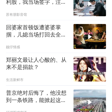
利股，我当场签字，注销
核心技术授权，全员慌了
苏有朋影音馆
回婆家首顿饭遭婆婆掌
掴，儿媳当场打回去全家
惊呆
靓仔情感
郑丽文最让人心酸的、从
来不是捐款？
生活新鲜市
普京绝对后悔了，他没想
到一条铁路，能掀起这么
大的风浪，中亚格局彻底