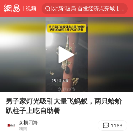
视频
以“新”破局 首发经济点亮城市消费活力
U17国足三战全胜
秋天的第一杯奶茶安排上了吗
美股三大指数集体收跌 西数跌超13%
法国下周开始禁止未经同意的电话营销
台风白海豚登陆地点更新
巡查组提问 工作人员偷用手机查答案
00:00
00:31
看守所辅警收受10万获刑1年
Play
Ent
full
国家气候中心：8月将有4轮高温过程，部分地区可达40℃～45℃
男子家灯光吸引大量飞蚂蚁，两只蛤蚧
趴柱子上吃自助餐
宇树科技 打新
台风白海豚进入48小时警戒线
众横四海
1183
湖南