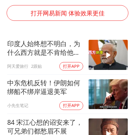
贵州轮胎子公司获美国退税8136万
郑国霖回应去景区上班被保安拦下
打开网易新闻 体验效果更佳
曝韩足协曾为外籍裁判安排性招待
深圳地面沉降致车辆损坏系谣言
印度人始终想不明白，为
OpenAI免费版将升级为GPT-5.6 Luna
什么西方就是不肯给他们
中方回应是否在太平洋海底开采稀土
一个大国的体面
阿天爱旅行
2跟贴
打开APP
奋进开新局 实干挑大梁
中东危机反转！伊朗如何
绑船不绑岸逼退美军
小先生笔记
打开APP
84 宋江心想的诏安来了，
可兄弟们都愁眉不展