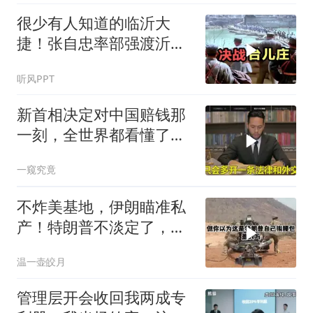
很少有人知道的临沂大
捷！张自忠率部强渡沂
河，阻击板垣师团
听风PPT
新首相决定对中国赔钱那
一刻，全世界都看懂了：
不能对华继续天真
一窥究竟
不炸美基地，伊朗瞄准私
产！特朗普不淡定了，被
死死捏住七寸
温一壶皎月
管理层开会收回我两成专