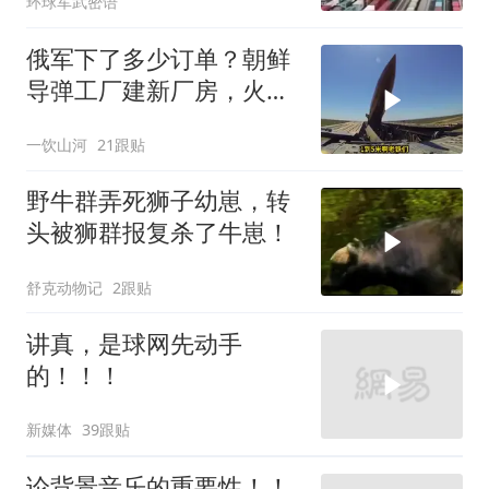
环球军武密语
改写
俄军下了多少订单？朝鲜
导弹工厂建新厂房，火星
11让乌军印象深刻
一饮山河
21跟贴
野牛群弄死狮子幼崽，转
头被狮群报复杀了牛崽！
舒克动物记
2跟贴
讲真，是球网先动手
的！！！
新媒体
39跟贴
论背景音乐的重要性！！