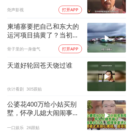
尧声影视
打开APP
柬埔寨要把自己和东大的
运河项目搞黄了？当初可
是吹得天花乱坠
骨子里的一身傲气
打开APP
天道好轮回苍天饶过谁
伙计看剧
305跟贴
公婆花400万给小姑买别
墅，怀孕儿媳大闹闹事，
被老公狠心离婚
一口娱乐
26跟贴