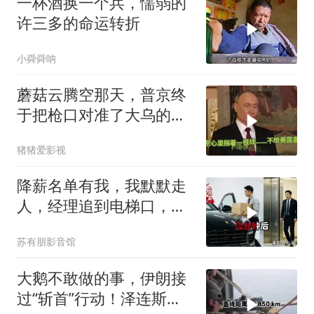
一杯酒换一个兵，懦弱的
许三多的命运转折
小舜舜呐
蘑菇云腾空那天，普京终
于把枪口对准了大乌的军
火库
猪猪爱影视
降薪名单有我，我默默走
人，经理追到电梯口，见
我坐上保时捷愣住
苏有朋影音馆
大鹅不敢做的事，伊朗接
过“斩首”行动！泽连斯基