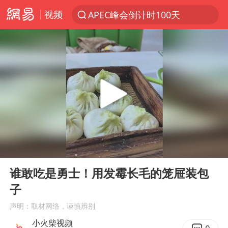
视频
APEC峰会倒计时100天
新能源汽车产业链提速
众星发文悼念秦焰
苏州河水抢排翻泄至黄浦江
“还不如不放假”
大连一起飞航班因乘客可乐爆瓶折返
独闯南太行失联女子遗体已找到
00:00
00:11
白海豚突然大拐弯 走出罕见路线
Play
Ent
full
费大厨不自称“大王”了
谁敢吃是勇士！用发霉长毛的笼屉装包
子
血指纹匹配成功，20年悬案告破！凶手被执行死刑
声明：取材网络，谨慎辨别
辽宁28名务农人员中暑死亡？官方辟谣
小火柴视频