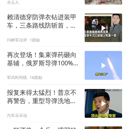
水云人
赖清德穿防弹衣钻进装甲
车，三条路线防斩首，真
打起来跑得掉吗？
闫树军论评
1跟贴
再次登场！集束弹药砸向
基辅，俄罗斯导弹100%突
防，乌克兰进入0拦截时
军武时间线
16跟贴
代！
报复来得太猛烈！普京不
再警告，重型导弹洗地，
连端美日两大命门
汽车乐乐说