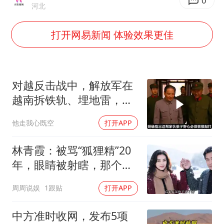
SK海力士回应“或出售重庆工厂”传闻
0
河北
武契奇：欧洲已处于大战边缘
打开网易新闻 体验效果更佳
7月CPI同比上涨0.5% 经济内生增长动力持续增强
女孩每天“拼豆”拼坏眼睛
部分银行上调存款利率
对越反击战中，解放军在
医疗垃圾做手机壳 这也是谋财害命
越南拆铁轨、埋地雷，是
真的吗？
路虎卫士限时降17万 BBA已集体降价
他走我心既空
打开APP
下党之路
林青霞：被骂“狐狸精”20
年，眼睛被射瞎，那个男
人只问了一句“谁来出机票
周周说娱
1跟贴
打开APP
钱？”
中方准时收网，发布5项