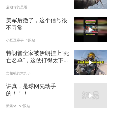
这次真悬了？
启迪你的思维
美军后撤了，这个信号很
不寻常
小豆豆赛事
1跟贴
特朗普全家被伊朗挂上“死
亡名单”，这仗打得太下作
了
卖樱桃的大丸子
讲真，是球网先动手
的！！！
新媒体
57跟贴