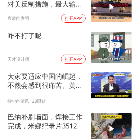
对美反制措施，最大输家
已浮现
宸宸的发明
打开APP
咋不打了呢
天才设计师
打开APP
大家要适应中国的崛起，
不然会感到很痛苦。黄征
辉与马教授观察
抑尘的清风
28跟贴
巴纳补刷墙面，焊接工作
完成，米娜纪录片3512