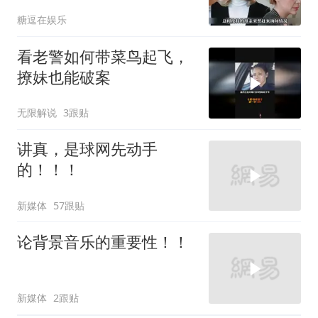
糖逗在娱乐
看老警如何带菜鸟起飞，
撩妹也能破案
无限解说
3跟贴
讲真，是球网先动手
的！！！
新媒体
57跟贴
论背景音乐的重要性！！
新媒体
2跟贴