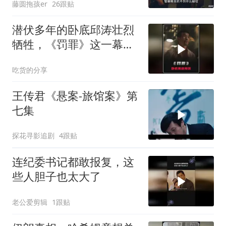
藤圆拖孩er
26跟贴
潜伏多年的卧底邱涛壮烈
牺牲，《罚罪》这一幕看
哭多少人
吃货的分享
王传君《悬案-旅馆案》第
七集
探花寻影追剧
4跟贴
连纪委书记都敢报复，这
些人胆子也太大了
老公爱剪辑
1跟贴