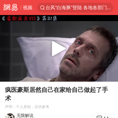
视频
台风“白海豚”登陆 各地各部门全力应对
奥沙利文晋级斯诺克中国公开赛16强
路虎卫士110 HSE限时降价
我国发现稀散金属独立新矿物——乌斯河锗矿
上海鼓励居家办公
部分银行上调存款利率
小沈阳加盟《披荆斩棘》
00:00
10:29
新疆生产建设兵团生态环境局原局长被查
Play
Ent
full
朱一龙的鼻子怎么了
疯医豪斯居然自己在家给自己做起了手
术
大疆错失宇树
声明：个人原创，仅供参考
5万小车卖不动 微型代步车集体遇冷
无限解说