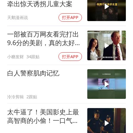
牵出惊天诱拐儿童大案
天鹅漫画说
打开APP
一部被百万网友看完打出
9.6分的美剧，真的太好看
了，值得一看
小糖发财
34跟贴
打开APP
白人警察肌肉记忆
泠泠剪辑
2跟贴
太牛逼了！美国影史上最
高智商的小偷！一口气看
完，巨爽无比！