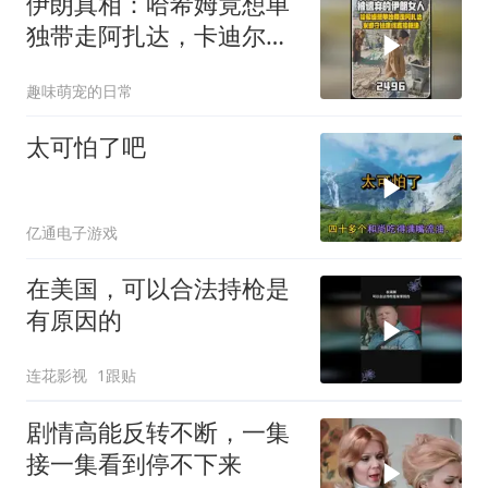
伊朗真相：哈希姆竟想单
独带走阿扎达，卡迪尔重
伤全是谎言？
趣味萌宠的日常
太可怕了吧
亿通电子游戏
在美国，可以合法持枪是
有原因的
连花影视
1跟贴
剧情高能反转不断，一集
接一集看到停不下来