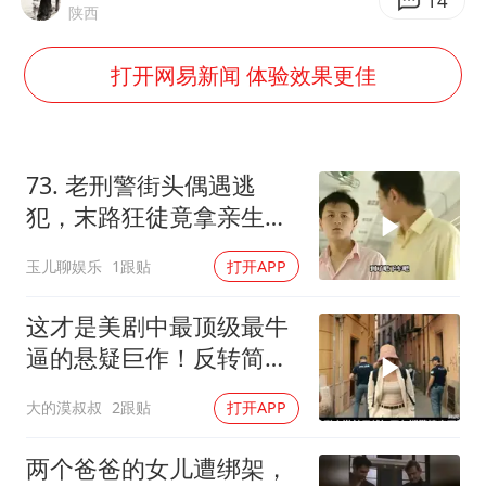
4.2平卫生间补漏注胶花1.55万
14
陕西
周星驰妈妈现身香港首映礼
打开网易新闻 体验效果更佳
上海地铁4条线路全线停运
湖北启动重大气象灾害三级应急响应
费大厨口号更改 不再宣传小炒肉大王
73. 老刑警街头偶遇逃
56岁刘奕君跟13岁女儿合跳
犯，末路狂徒竟拿亲生儿
子当作人质落网！
从科技创新看开局起步的时与势
玉儿聊娱乐
1跟贴
打开APP
这才是美剧中最顶级最牛
逼的悬疑巨作！反转简直
太精彩了！
大的漠叔叔
2跟贴
打开APP
两个爸爸的女儿遭绑架，