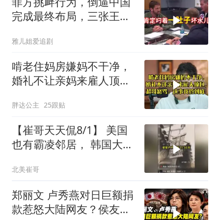
菲方挑衅行为，倒逼中国
完成最终布局，三张王牌
现身黄岩岛
雅儿姐爱追剧
啃老住妈房嫌妈不干净，
婚礼不让亲妈来雇人顶
包，超哥怒骂
胖达公主
25跟贴
【崔哥天天侃8/1】 美国
也有霸凌邻居， 韩国大爷
忍无可忍
北美崔哥
郑丽文 卢秀燕对日巨额捐
款惹怒大陆网友？侯友宜