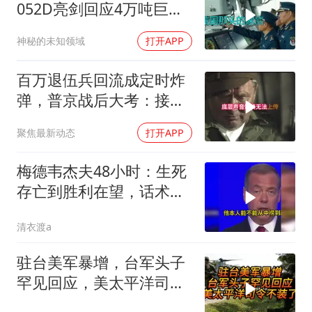
052D亮剑回应4万吨巨舰
挑衅
神秘的未知领域
打开APP
百万退伍兵回流成定时炸
弹，普京战后大考：接不
住就是历史重演
聚焦最新动态
打开APP
梅德韦杰夫48小时：生死
存亡到胜利在望，话术变
现实不变
清衣渡a
驻台美军暴增，台军头子
罕见回应，美太平洋司令
不装了！