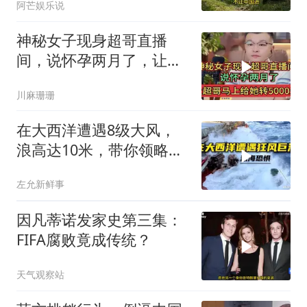
阿芒娱乐说
神秘女子现身超哥直播
间，说怀孕两月了，让超
哥马上给她转5000元
川麻珊珊
在大西洋遭遇8级大风，
浪高达10米，带你领略最
真实的狂风巨浪！
左允新鲜事
因凡蒂诺发家史第三集：
FIFA腐败竟成传统？
天气观察站