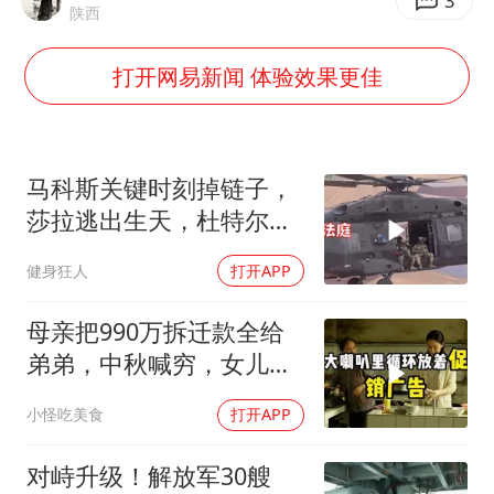
24小时不关空调 电费会更低吗
3
陕西
把党建设得更加坚强有力
打开网易新闻 体验效果更佳
村民谈“梅姨”：叫的其实是“媒姨”
中国养老床位“三连降”
哪吒汽车南宁工厂设备降价20%拍卖
马科斯关键时刻掉链子，
贵州轮胎子公司获美国退税8136万
莎拉逃出生天，杜特尔特
家族稳了
郑国霖回应去景区上班被保安拦下
健身狂人
打开APP
奋进开新局 实干挑大梁
母亲把990万拆迁款全给
弟弟，中秋喊穷，女儿笑
怼：你的钱又没给我
小怪吃美食
打开APP
对峙升级！解放军30艘