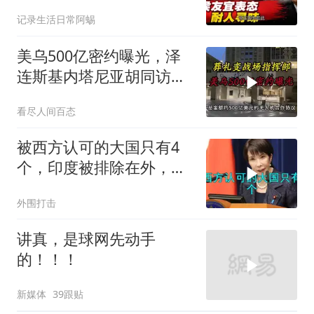
表态耐人寻味
记录生活日常阿蜴
美乌500亿密约曝光，泽
连斯基内塔尼亚胡同访白
宫促两战联动
看尽人间百态
被西方认可的大国只有4
个，印度被排除在外，为
何只能算准大国？
外围打击
讲真，是球网先动手
的！！！
新媒体
39跟贴