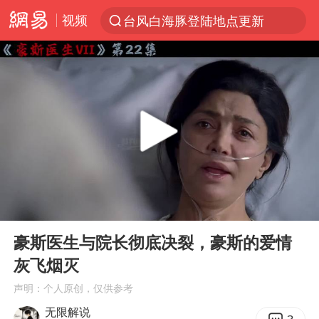
视频
台风白海豚登陆地点更新
以“新”破局 首发经济点亮城市消费活力
台风白海豚进入48小时警戒线
佛得角门将亮相智利俱乐部主场
中方回应是否在太平洋海底开采稀土
看守所辅警收受10万获刑1年
宇树科技发行价格150.80元/股
00:00
11:40
宇树科技王兴兴身家有望超200亿元
Play
Ent
full
五粮液渠道价一箱上涨近百元
豪斯医生与院长彻底决裂，豪斯的爱情
灰飞烟灭
CIA被曝已秘密设立古巴工作组
声明：个人原创，仅供参考
法国下周开始禁止未经同意的电话营销
无限解说