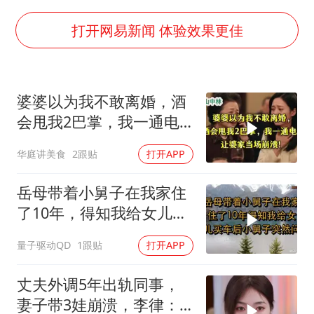
百花奖开幕式
38岁演员求职万岁山NPC成功
打开网易新闻 体验效果更佳
老中医：立秋后养心是关键
国防部：中国军队坚决反制任何闹海挑衅图谋
婆婆以为我不敢离婚，酒
我国外贸延续良好增长态势
会甩我2巴掌，我一通电
东航：国内客票提前14天免费退改
话让婆家当场懵了
华庭讲美食
2跟贴
打开APP
欧阳娜娜窦靖童好搭
夯实基础开新局
岳母带着小舅子在我家住
了10年，得知我给女儿买
车后，小舅子突
量子驱动QD
1跟贴
打开APP
丈夫外调5年出轨同事，
妻子带3娃崩溃，李律：