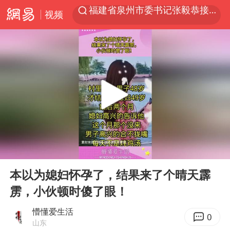
视频
台风白海豚实时路径
“电影+”如何激发千亿级消费新活力？
秘鲁和墨西哥宣布恢复外交关系
沙特土耳其巴基斯坦签署共同防务协议
中医教你一招提升气血
全球首个长时储能一体化产业园量产
四川宜宾市高县4.9级地震致1人死亡
00:00
00:10
胜宏科技：股票交易异常波动
Play
Ent
full
中巨芯：上半年归母净利润1405.77万元
本以为媳妇怀孕了，结果来了个晴天霹
雳，小伙顿时傻了眼！
美股存储板块集体大跌
U17国足点球大战淘汰河床晋级决赛
懵懂爱生活
0
山东