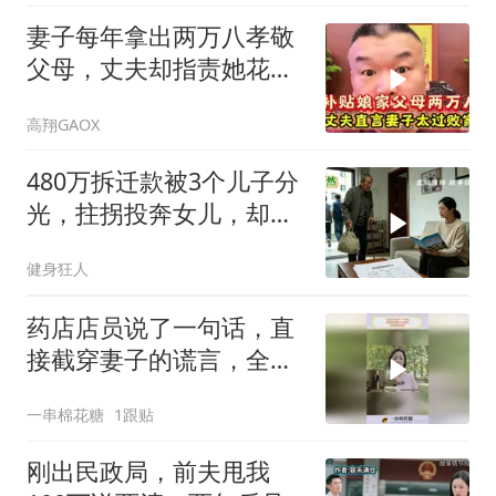
妻子每年拿出两万八孝敬
父母，丈夫却指责她花钱
大手大脚
高翔GAOX
480万拆迁款被3个儿子分
光，拄拐投奔女儿，却被
她送进养老院
健身狂人
药店店员说了一句话，直
接截穿妻子的谎言，全程
高能反转
一串棉花糖
1跟贴
刚出民政局，前夫甩我