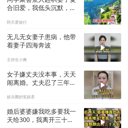
合旧爱，我低头沉默，她
当众抱我说：老公，咱们
阿天爱旅行
回家
无儿无女妻子患病，他带
着妻子四海奔波
主持生小爽
女子嫌丈夫没本事，天天
闹离婚。丈夫忍了三年，
终于签字
娱乐圈的笔娱君
婚后婆婆嫌我吃多要我一
天给300，我离开三十
天，老公哭：救我妈