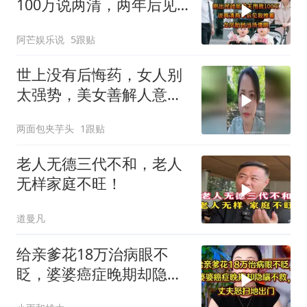
100万说两清，两年后见
我推着龙凤胎他当场傻眼
阿芒娱乐说
5跟贴
世上没有后悔药，女人别
太强势，美女善解人意，
肯定是个好妻子
两面包夹芋头
1跟贴
老人无德三代不和，老人
无样家庭不旺！
道曼凡
给亲爹花18万治病眼不
眨，婆婆癌症晚期却隐瞒
不救，丈夫怒提离婚