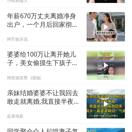
小雨和雄大
年薪670万丈夫离婚净身
出户，一个月后回家彻底
愣住
阿芒娱乐说
婆婆给100万让离开她儿
子，美女偷摸生下孩子，
才知婆家一无所有
绝世搞笑秀
2跟贴
亲妹结婚婆婆不让我回去
敢走就离婚,我直接半夜
回,隔天婆婆气疯
起喜电影
同学聚会众人起哄妻子复