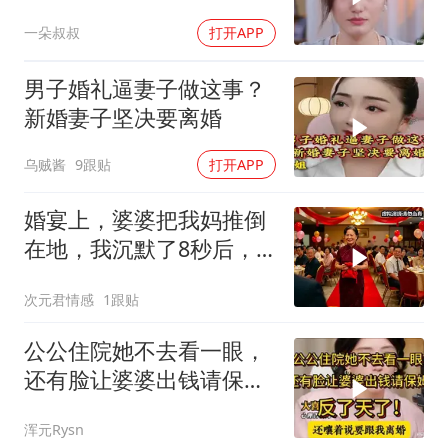
别怕闹大先签协议
一朵叔叔
打开APP
男子婚礼逼妻子做这事？
新婚妻子坚决要离婚
乌贼酱
9跟贴
打开APP
婚宴上，婆婆把我妈推倒
在地，我沉默了8秒后，
对老公说：你还有
次元君情感
1跟贴
公公住院她不去看一眼，
还有脸让婆婆出钱请保
姆，反了天了！
浑元Rysn