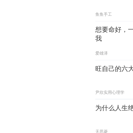
鱼鱼手工
想要命好，
我
爱雄泽
旺自己的六
尹欣实用心理学
为什么人生
天思菱