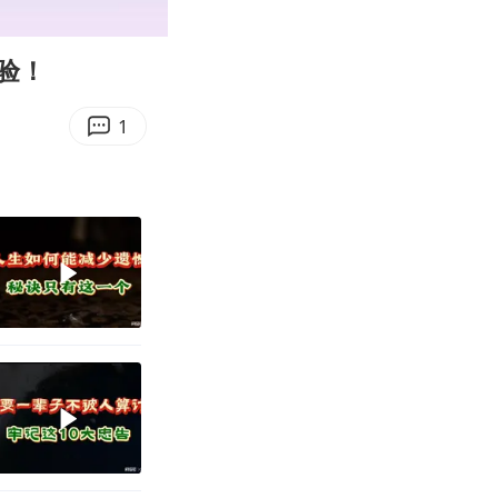
00:09
Enter
fullscreen
验！
1