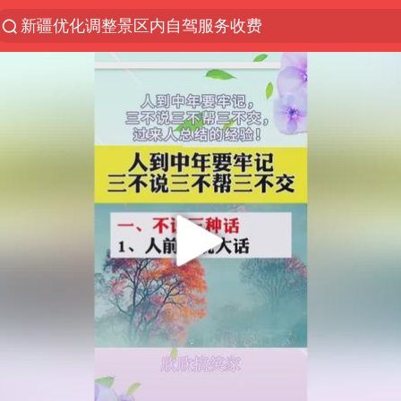
新疆优化调整景区内自驾服务收费
解锁各地夏日限定体验
男童模仿奥特曼从高处跳下致骨折
峰哥 汪海林
河南潜逃10日重大刑案嫌疑人落网
西湖突现狂风暴雨 游客瞬间被浇透
金饰克价一夜涨回1300元
视频丨中国东方电气集团原党组副书记、董事宋致远
梁家辉：到内地拍戏不是北上是回归
白海豚将正面袭击贯穿浙江
酒店回应车内过夜被收150元