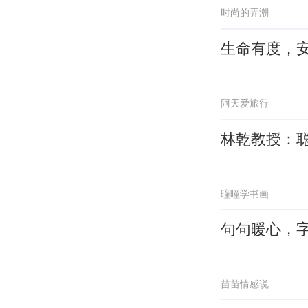
时尚的弄潮
生命有度，
阿天爱旅行
林乾教授：
曈曈学书画
句句暖心，
苗苗情感说