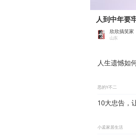
00:00
Play
人到中年要
欣欣搞笑家
山东
人生遗憾如
恶的Y不二
10大忠告，
小孟家居生活