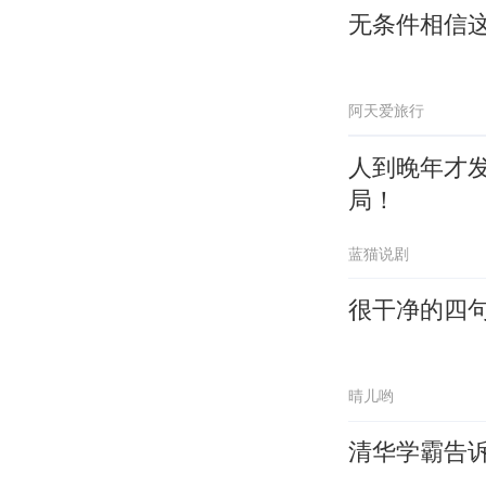
无条件相信
阿天爱旅行
人到晚年才
局！
蓝猫说剧
很干净的四
晴儿哟
清华学霸告