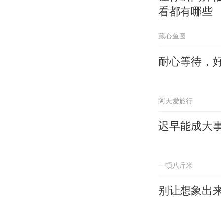
看都有哪些
藏心鱼圆
耐心等待，
阿天爱旅行
迟早能成大
一顿八斤米
别让想象出