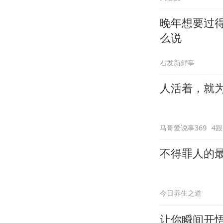
晚年想要过
么说
右发新鲜事
人活着，就
马哥爱说事369
4
不得罪人的
今日养生之道
让你瞬间开