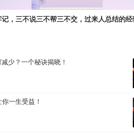
牛津大学一纸声明甩不了锅
香港宏福苑火灾或由烟头引起
牢记，三不说三不帮三不交，过来人总结的经
浙江台州《告全体市民书》
西贝创始人贾国龙押注鲜羊赛道
“不怕六爷挂得多 就怕六爷挂一颗”
董璇小酒窝朵朵为佟丽娅庆生
何减少？一个秘诀揭晓！
36岁男演员成景区NPC后人气爆棚
人民的健康、体质、幸福一脉相承
让你一生受益！