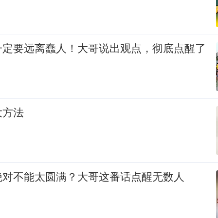
一定要远离蠢人！大哥说出观点，彻底点醒了
大方法
绝对不能太圆满？大哥这番话点醒无数人