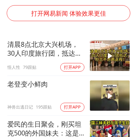
哈马斯称坚持加沙停火协议路线图
香港刷新1884年以来最高气温纪录
打开网易新闻 体验效果更佳
以军士兵把枪口对准中国记者
上门女婿出轨女邻居多年被判重婚罪
清晨8点北京大兴机场，
央视新主播李秋莹母校发文祝贺
30人印度旅行团，抵达，
暑期研学游升温 在旅途中增长知识
坦言不愿再返程！
悟人性
79跟贴
打开APP
国足U17与阿森纳决赛取消 并列冠军
总书记点赞的非遗苗绣焕发新生机
老登变小鲜肉
神兽出逃日记
195跟贴
打开APP
爱民的生日聚会，刚买坦
克500的外国妹夫：这是