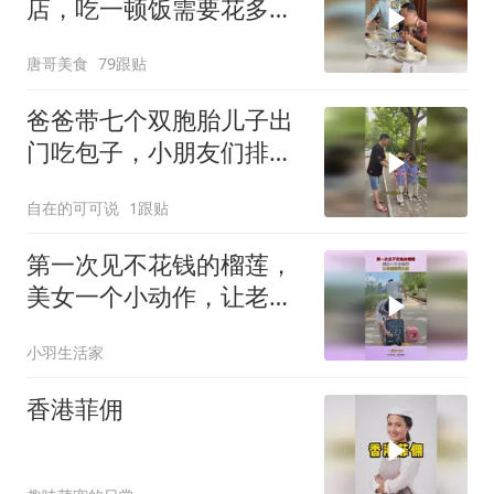
店，吃一顿饭需要花多少
钱？
唐哥美食
79跟贴
爸爸带七个双胞胎儿子出
门吃包子，小朋友们排队
整齐快乐出行真棒
自在的可可说
1跟贴
第一次见不花钱的榴莲，
美女一个小动作，让老板
欲哭无泪！
小羽生活家
香港菲佣