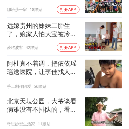
我奋斗的意义！
娜塔莎一家
18跟贴
打开APP
远嫁贵州的妹妹二胎生
了，娘家人怕大宝被冷
落，买礼物讨欢喜
爱吃波客
42跟贴
打开APP
阿杜真不着调，把依依瑶
瑶送医院，让李佳找人看
孩子吧！
手工制作阿爱
56跟贴
北京天坛公园，大爷谈看
病难没有不排队的，看个
腰疼上下楼来回跑
奇思妙想生活家
11跟贴