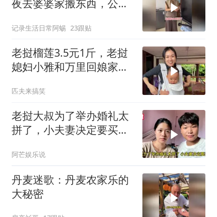
夜去婆婆家搬东西，公公
笑她像贼
记录生活日常阿蜴
23跟贴
老挝榴莲3.5元1斤，老挝
媳妇小雅和万里回娘家实
现榴莲自由
匹夫来搞笑
老挝大叔为了举办婚礼太
拼了，小夫妻决定要买
车，丈母娘不敢相信
阿芒娱乐说
丹麦迷歌：丹麦农家乐的
大秘密