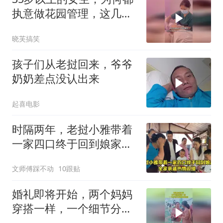
执意做花园管理，这几点
才是真相
晓芙搞笑
孩子们从老挝回来，爷爷
奶奶差点没认出来
起喜电影
时隔两年，老挝小雅带着
一家四口终于回到娘家，
全家亲戚热情迎接
文师傅踩不动
10跟贴
婚礼即将开始，两个妈妈
穿搭一样，一个细节分清
婆婆和妈妈