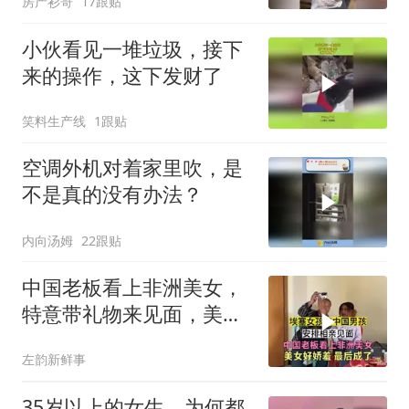
房产衫哥
17跟贴
小伙看见一堆垃圾，接下
来的操作，这下发财了
笑料生产线
1跟贴
空调外机对着家里吹，是
不是真的没有办法？
内向汤姆
22跟贴
中国老板看上非洲美女，
特意带礼物来见面，美女
好娇羞。最后成了
左韵新鲜事
35岁以上的女生，为何都