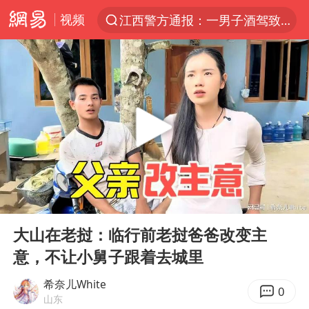
视频
江西警方通报：一男子酒驾致7人受伤
夏日经济乘热而上 消费市场向新而行
陈丽君提名百花奖最佳新人奖
浙江省甬江发生2026年第1号洪水
白海豚对华东华北影响会大于巴威
南航回应深圳飞无锡航班起飞时遭雷击
独闯南太行的失联女生最后轨迹已确认
00:00
08:04
《披荆斩棘2026》阵容官宣
Play
Ent
full
于东来回应胖东来近25年老店年底关闭
大山在老挝：临行前老挝爸爸改变主
意，不让小舅子跟着去城里
肖国栋晋级 特鲁姆普爆冷出局
BLG经理辟谣Bin离队
希奈儿White
0
山东