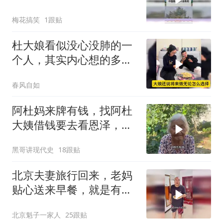
辱性极强
梅花搞笑
1跟贴
杜大娘看似没心没肺的一
个人，其实内心想的多，
比谁都明白！
春风自如
阿杜妈来牌有钱，找阿杜
大姨借钱要去看恩泽，看
阿杜大姨怎么收拾她
黑哥讲现代史
18跟贴
北京夫妻旅行回来，老妈
贴心送来早餐，就是有点
糊
北京魁子一家人
25跟贴