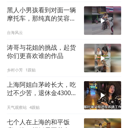
黑人小男孩看到对面一辆
摩托车，那纯真的笑容亮
了！
台海风云
涛哥与花姐的挑战，起货
你们更喜欢谁的作品
乡村小芳
1跟贴
上海阿姐白茅岭长大，吃
过不少苦，退休金4300
元，全交给母亲
天气观察站
4跟贴
七个人在上海的和平饭