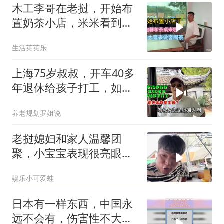
木工李哥在老挝，开始布
置奶茶小店，米米看到会
不会后悔
生活英英乐
上海75岁叔叔，开车40多
年退休给孩子打工，如今
退休金有多少钱？
养老规划罗姐说
老挝媳妇和家人温馨团
聚，小宝宝表现很亮眼，
丈母娘梦想成真了！
娱乐小可爱蛙
日本有一样东西，中国永
远不会有，伤害性不大侮