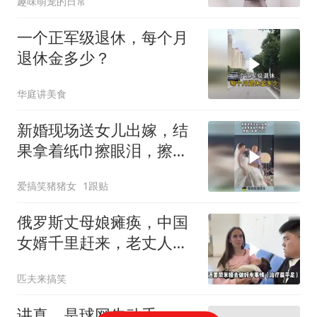
趣味萌宠的日常
一个正军级退休，每个月
退休金多少？
华庭讲美食
新婚现场送女儿出嫁，结
果拿着纸巾擦眼泪，擦到
了新娘口红上！
爱搞笑猪猪女
1跟贴
俄罗斯丈母娘瘫痪，中国
女婿千里赶来，老丈人感
动不已!
匹夫来搞笑
讲真，是球网先动手