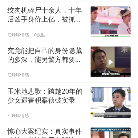
绞肉机碎尸十余人，十年
后凶手身价上亿，被抓后
判决让人解气
江峰聊情感
10跟贴
究竟能把自己的身份隐藏
的多深，能另警方都要刮
目相看？
江峰聊情感
玉米地悲歌：跨越20年的
少女遇害积案侦破实录
江峰聊情感
惊心大案纪实：真实事件