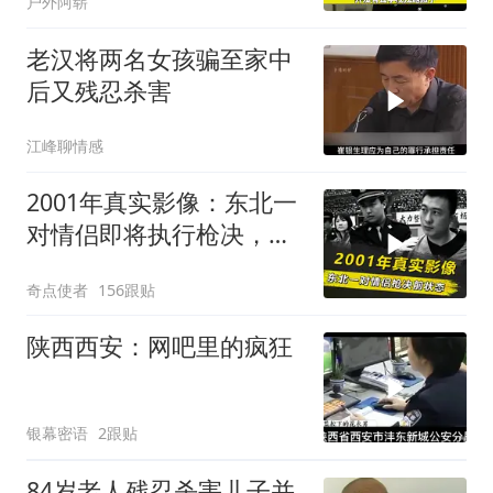
户外阿崭
老汉将两名女孩骗至家中
后又残忍杀害
江峰聊情感
2001年真实影像：东北一
对情侣即将执行枪决，嬉
皮笑脸毫无悔意
奇点使者
156跟贴
陕西西安：网吧里的疯狂
银幕密语
2跟贴
84岁老人残忍杀害儿子并