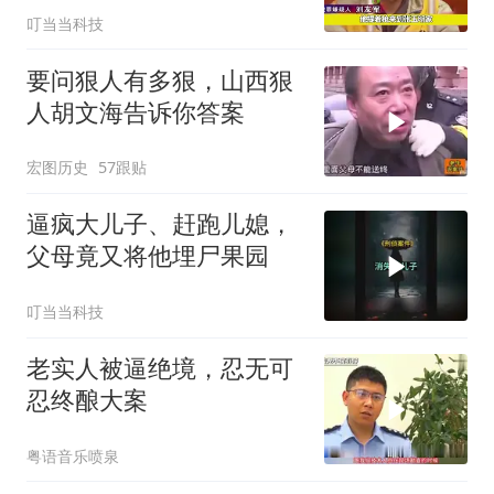
叮当当科技
要问狠人有多狠，山西狠
人胡文海告诉你答案
宏图历史
57跟贴
逼疯大儿子、赶跑儿媳，
父母竟又将他埋尸果园
叮当当科技
老实人被逼绝境，忍无可
忍终酿大案
粤语音乐喷泉