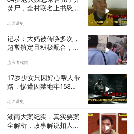
焚尸，全村联名上书恳求
轻判，得知缘由警察心疼
老谭讲史
落泪
记录：大妈被传唤多次，
超常镇定且积极配合，反
而引起警方怀疑
流浪者残留
17岁少女只因好心帮人带
路，惨遭囚禁地牢158
天，解救现场让警察崩溃
老谭讲史
湖南大案纪实：真实要案
全解析，故事解说扣人心
弦