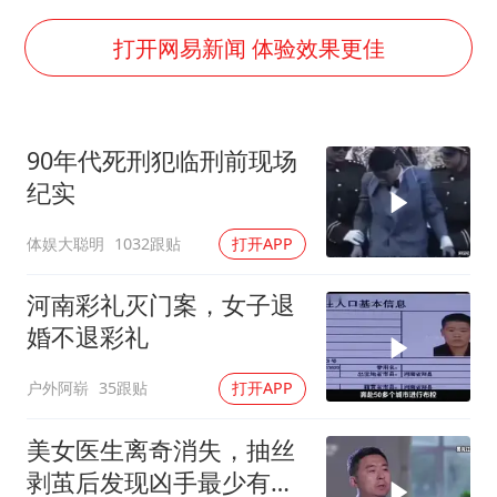
24小时不关空调 电费会更低吗
把党建设得更加坚强有力
打开网易新闻 体验效果更佳
村民谈“梅姨”：叫的其实是“媒姨”
中国养老床位“三连降”
90年代死刑犯临刑前现场
哪吒汽车南宁工厂设备降价20%拍卖
纪实
贵州轮胎子公司获美国退税8136万
体娱大聪明
1032跟贴
打开APP
郑国霖回应去景区上班被保安拦下
奋进开新局 实干挑大梁
河南彩礼灭门案，女子退
婚不退彩礼
户外阿崭
35跟贴
打开APP
美女医生离奇消失，抽丝
剥茧后发现凶手最少有五