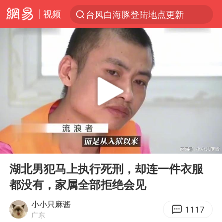
视频
台风白海豚登陆地点更新
以“新”破局 首发经济点亮城市消费活力
台风白海豚进入48小时警戒线
佛得角门将亮相智利俱乐部主场
中方回应是否在太平洋海底开采稀土
看守所辅警收受10万获刑1年
宇树科技发行价格150.80元/股
00:00
04:16
宇树科技王兴兴身家有望超200亿元
Play
Ent
full
五粮液渠道价一箱上涨近百元
湖北男犯马上执行死刑，却连一件衣服
都没有，家属全部拒绝会见
CIA被曝已秘密设立古巴工作组
法国下周开始禁止未经同意的电话营销
小小只麻酱
1117
广东