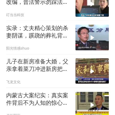
改编，普法警示勿踩法律
红线
叮当当科技
实录：丈夫精心策划的杀
妻阴谋，蹊跷的葬礼背
后，真相太吓人
阳光情感shuo
儿子在新房准备大婚，父
亲拿着菜刀冲进新房把儿
子活活砍死！
飞龙文化
内蒙古大案纪实：真实案
件背后不为人知的惊心真
相