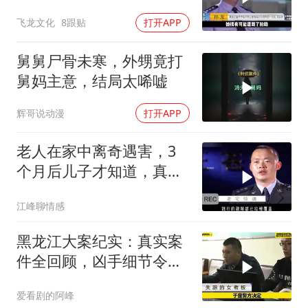
人！
飞龙文化
8跟贴
打开APP
舅舅尸骨未寒，外甥竟打
舅妈主意，结局太唏嘘
辉哥说动漫
打开APP
老人在家中离奇遇害，3
个月后儿子才知道，真相
令人难以置信
江峰聊情感
黑龙江大案纪实：真实案
件全回顾，凶手细节令人
心惊
爱看剧的阿峰