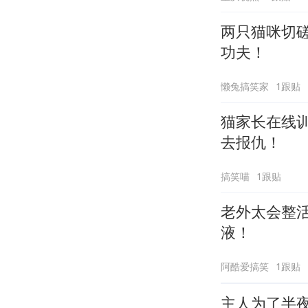
两只猫咪切
功夫！
懒兔搞笑家
1跟贴
猫家长在线
去报仇！
搞笑喵
1跟贴
老外太会整
液！
阿酷爱搞笑
1跟贴
主人为了半