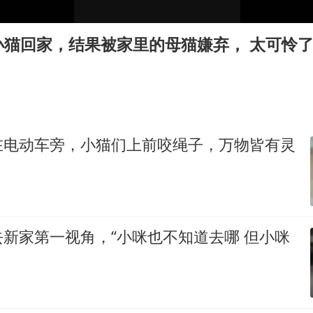
女子开一天一夜空调后二氧化碳中毒
台风白海豚最新路径研判来了
小猫回家，结果被家里的母猫嫌弃， 太可怜
船舶避风项目停工 多地全力防台风
命案逃犯躲进深山21年活得像野人
现代版摸金校尉落网查获400多枚古币
服务实体经济 财政金融打出组合拳
在电动车旁，小猫们上前咬绳子，万物皆有灵
男子结婚8年发现3个女儿均非亲生
奋进开新局 实干挑大梁
新家第一视角，“小咪也不知道去哪 但小咪