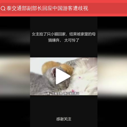
泰交通部副部长回应中国游客遭歧视
夜幕落下 运动上场
1岁宝宝碰坏纸巾盒 宝妈被索赔924元
台风白海豚环流面积近似13个浙江
Meta被判支付5.67亿美元
台风白海豚逼近 暴雨大暴雨来袭
47岁妈妈突然产女 26岁女儿：很震惊
OpenAI为免费用户升级GPT-5.6 Luna
日本广岛民众举行游行反对政府行径
21楼高空抛物嫌疑人被拘留
实探山东最热的“中国蔬菜之乡”