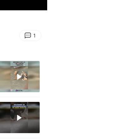
02:03
Enter
fullscreen
了
1