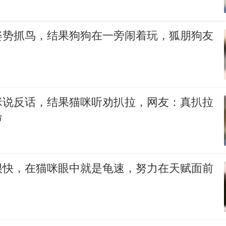
姿势抓鸟，结果狗狗在一旁闹着玩，狐朋狗友
咪说反话，结果猫咪听劝扒拉，网友：真扒拉
命
很快，在猫咪眼中就是龟速，努力在天赋面前