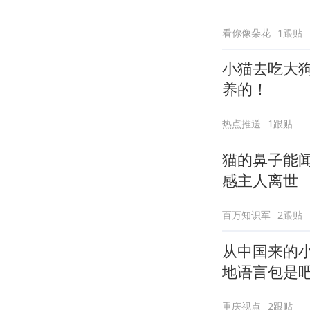
看你像朵花
1跟贴
小猫去吃大
养的！
热点推送
1跟贴
猫的鼻子能闻
感主人离世
百万知识军
2跟贴
从中国来的
地语言包是吧
重庆视点
2跟贴