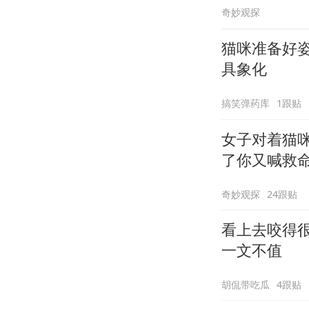
奇妙观探
猫咪准备好
具象化
搞笑弹药库
1跟贴
女子对着猫
了你又喊救
奇妙观探
24跟贴
看上去咬得
一文不值
胡侃带吃瓜
4跟贴