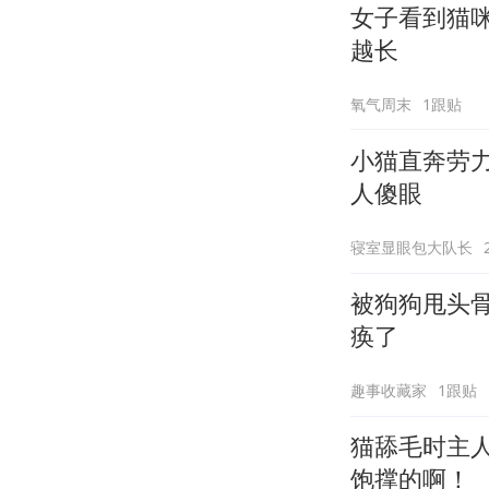
女子看到猫
越长
氧气周末
1跟贴
小猫直奔劳
人傻眼
寝室显眼包大队长
被狗狗甩头
痪了
趣事收藏家
1跟贴
猫舔毛时主
饱撑的啊！