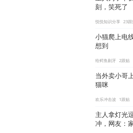
刻，笑死了
悦悦知识分享
23跟
小猫爬上电
想到
给鳄鱼剔牙
2跟贴
当外卖小哥
猫咪
欢乐冲击波
1跟贴
主人拿灯光
冲，网友：