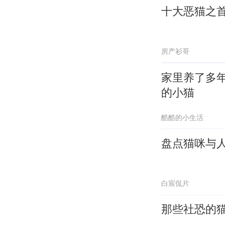
十大恶猫之
房产衫哥
家里养了多
的小猫
酷酷的小生活
盘点猫咪与
白宸侃片
那些社恐的