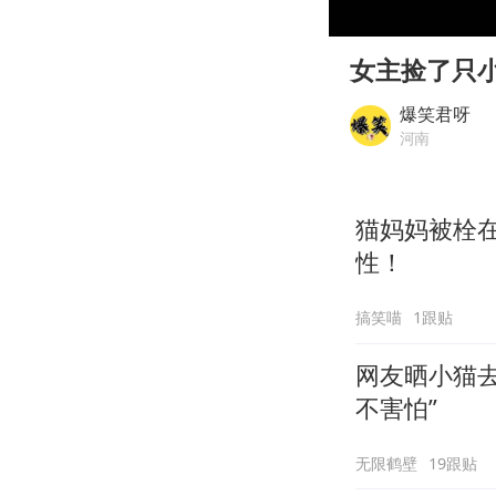
00:00
Play
女主捡了只
爆笑君呀
河南
猫妈妈被栓
性！
搞笑喵
1跟贴
网友晒小猫去
不害怕”
无限鹤壁
19跟贴