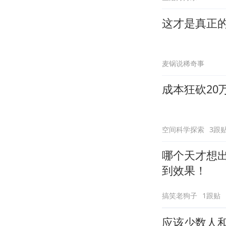
这才是真正
麦锅说稀奇事
成本狂砍2
空间科学探索
3跟
哪个天才想
到效果！
搞笑老狗子
1跟贴
应该少数人和