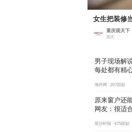
00:00
Play
女生把装修
重庆观天下
重庆
男子现场解
每处都有精心
但看到洗手
海外网
207跟贴
原来窗户还
网友：很适
星沙时报
475跟贴