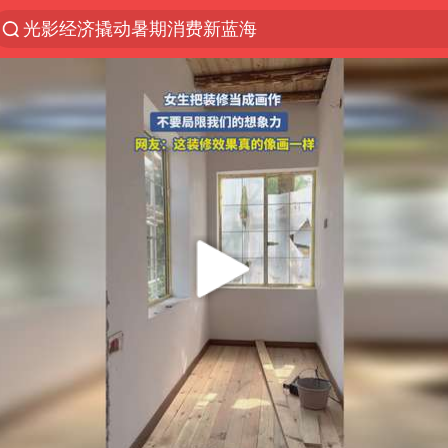
光影经济撬动暑期消费新蓝海
马克·艾伦退出斯诺克中国公开赛
新疆优化调整景区内自驾服务费
上四休三，但降薪1000元，你接受吗？
WTT瑞典大满贯女单签表出炉
情侣平潭拍日出坠崖1死1伤
36岁男演员成景区NPC后人气爆棚
全民健身事业高质量发展
台当局重金为“台独”织“皇帝新衣”
几元成本的AI广告导致千万市值蒸发
老挝国会主席赛宋蓬逝世