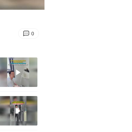
00:20
Enter
fullscreen
0