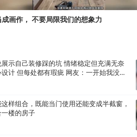
《欢迎来龙餐馆》口碑
茅台部分直营店飞天茅台提价
当成画作， 不要局限我们的想象力
白海豚将正面袭击贯穿浙江
酒店回应车内过夜被收150元
黄金牛市回来了吗
杭州全市有序停课
说展示自己装修踩的坑 情绪稳定但充满无奈
乐享全民健身 共筑健康中国
设计 但每处都有瑕疵 网友：一开始我没笑
盆我没绷住
能这样组合，既能当门使用还能变成半截窗，
合一楼的房子