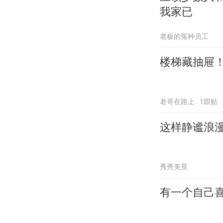
我家已
老板的冤种员工
楼梯藏抽屉
老哥在路上
1跟贴
这样静谧浪漫
秀秀美景
有一个自己