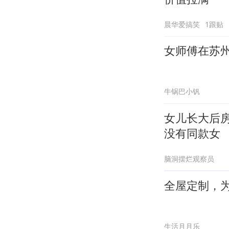
晨华爱搞笑
1跟贴
女师傅在苏州
牛锅巴小钒
女儿长大后
没有同款女
脑洞摆烂观察员
全屋定制，
生活月月乐