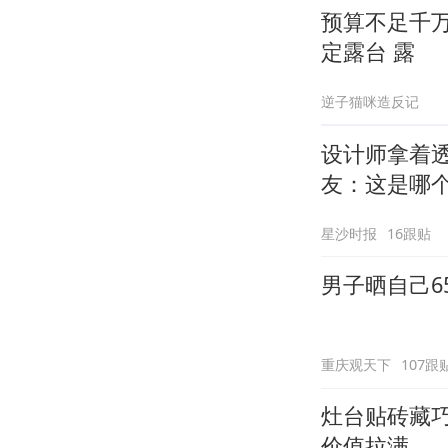
预算不足千
定露台 露
逆子猫咪造反记
设计师拿着
友：这是哪
星沙时报
16跟贴
男子晒自己6
重庆观天下
107跟
灶台贴砖藏
价值拉满