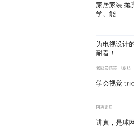
家居家装 
学、能
为电视设计
耐看！
老囧爱搞笑
1跟贴
学会视觉 tr
阿离家居
讲真，是球