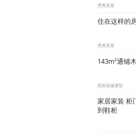
秀秀美景
住在这样的
秀秀美景
143m²通
西安装修课堂
家居家装 
到鞋柜