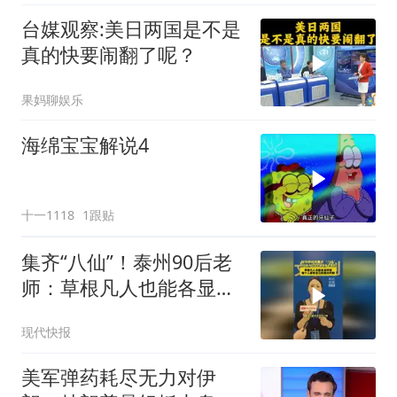
台媒观察:美日两国是不是
真的快要闹翻了呢？
果妈聊娱乐
海绵宝宝解说4
十一1118
1跟贴
集齐“八仙”！泰州90后老
师：草根凡人也能各显神
通，每个人都有自己的高
现代快报
光时刻
美军弹药耗尽无力对伊