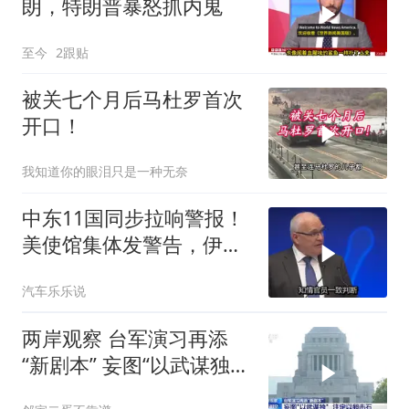
朗，特朗普暴怒抓内鬼
至今
2跟贴
被关七个月后马杜罗首次
开口！
我知道你的眼泪只是一种无奈
中东11国同步拉响警报！
美使馆集体发警告，伊朗
导弹刚袭美军基地
汽车乐乐说
两岸观察 台军演习再添
“新剧本” 妄图“以武谋独”
注定