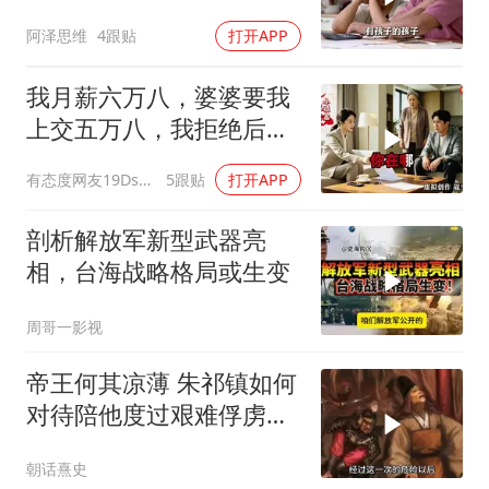
出，晚年越煎熬？
阿泽思维
4跟贴
打开APP
我月薪六万八，婆婆要我
上交五万八，我拒绝后她
换了门锁，12天后我决意
有态度网友19Dsym
5跟贴
打开APP
离婚
剖析解放军新型武器亮
相，台海战略格局或生变
周哥一影视
帝王何其凉薄 朱祁镇如何
对待陪他度过艰难俘虏生
涯的袁彬
朝话熹史