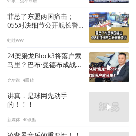
邻家二蛋不靠谱
菲怂了东盟两国痛击；
055对决细节公开舰长警
示｜帅化民.孙大千.谢寒
蛙哇WW
冰｜辣晚报20260805
24架枭龙Block3将落户索
马里？巴布·曼德布成战略
支点
允华说
4跟贴
讲真，是球网先动手
的！！！
新媒体
40跟贴
论背景音乐的重要性！！