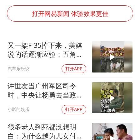
36岁男演员成景区NPC后人气爆棚
几元成本的AI广告导致千万市值蒸发
打开网易新闻 体验效果更佳
浙江台州《告全体市民书》
郑丽文：台湾从来没有“独立”过
又一架F-35掉下来，美媒
梁家辉百花奖演讲落泪
说的话逐渐应验：五角大
大V：马科斯把路走绝了
楼要亏大了
汽车乐乐说
打开APP
香港正式允许“拒绝抢救”
人民的健康、体质、幸福一脉相承
许世友当广州军区司令
时，中央让杨勇去当政
委，杨勇说：我不想去
小影的娱乐
打开APP
很多老人到死都没想明
白：为什么越为儿女付