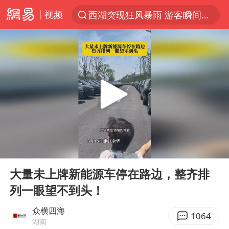
视频
西湖突现狂风暴雨 游客瞬间被浇透
光影经济撬动暑期消费新蓝海
隔20米开高仿奶茶店被判赔35万元
“不怕六爷挂得多 就怕六爷挂一颗”
新疆景区自驾服务费改为按车收费
多家A股公司收到美国关税退款
直击东北超：哈尔滨vs通辽
00:00
00:31
视频丨中国东方电气集团原党组副书记、董事宋致远被查
Play
Ent
full
香港宏福苑火灾或由烟头引起
大量未上牌新能源车停在路边，整齐排
列一眼望不到头！
白海豚将正面袭击贯穿浙江
酒店回应车内过夜被收150元
众横四海
1064
湖南