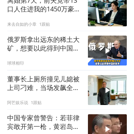
离婚第7天，前夫竟带13
口人住进我的1450万豪
宅，一开门全傻眼
来去自如的小章
1跟贴
俄罗斯拿出远东的稀土大
矿，想要以此得到中国独
门的精炼技术
球球相印
董事长上厕所撞见儿媳被
上司刁难，当场发飙全场
傻眼
阿芒娱乐说
1跟贴
中国专家曾警告：若菲律
宾敢开第一枪，黄岩岛填