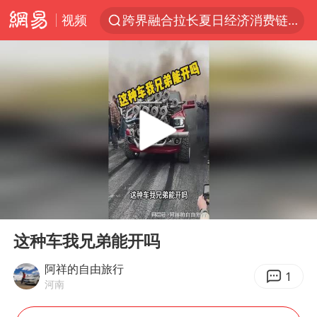
视频
跨界融合拉长夏日经济消费链条
“白海豚”逼近浙闽沿海
“伊斯兰版北约”出现
外国游客的“中国游三件套”火了
上海大部迎大暴雨
以军士兵把枪口对准中国记者
白海豚在海上打了个结
00:00
00:14
2026年7月份居民消费价格同比上涨0.5%
Play
Ent
full
方桃子代言广告视频已下架
这种车我兄弟能开吗
浙江海域将现5到8米巨浪到狂浪
阿祥的自由旅行
1
河南
河南警方公开征集黑恶犯罪线索