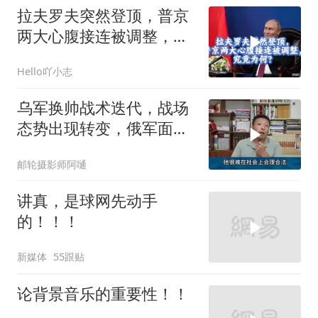
拉夫罗夫突然登顶，普京
两大心腹接连被调整，究
竟为何？
Hello吖小志
乌军换帅战术迭代，战场
态势出现转变，俄军面临
严峻兵员压力
邮轮摄影师阿嗵
讲真，是球网先动手
的！！！
新媒体
55跟贴
论背景音乐的重要性！！