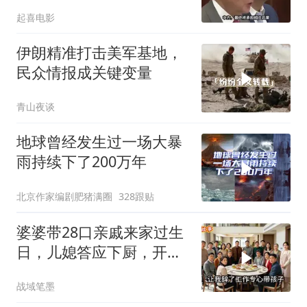
岛就是其灭顶之灾
起喜电影
伊朗精准打击美军基地，
民众情报成关键变量
青山夜谈
地球曾经发生过一场大暴
雨持续下了200万年
北京作家编剧肥猪满圈
328跟贴
婆婆带28口亲戚来家过生
日，儿媳答应下厨，开饭
时全愣住了
战域笔墨