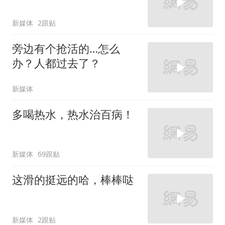
新媒体
2跟贴
旁边有个抢活的…怎么
办？人都过去了？
新媒体
多喝热水，热水治百病！
新媒体
69跟贴
这滑的挺远的哈，棒棒哒
新媒体
2跟贴