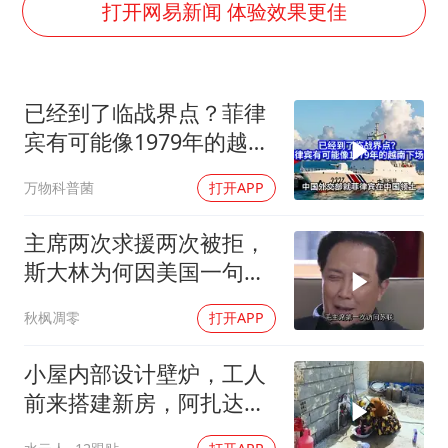
谢霆锋演唱会隔空祝王菲生日快乐
打开网易新闻 体验效果更佳
WTT横滨冠军赛女单四强国乒占三席
浙江省发出今年第2号指挥长令
已经到了临战界点？菲律
辽宁省深化扫黑除恶专项斗争
宾有可能像1979年的越南
一周大涨超7% 金价为何突然上涨
下场吗？
万物科普菌
打开APP
央视新主播李秋莹孙亚鹏亮相
构建更高水平的全民健身公共服务体系
主席两次求援两次被拒，
斯大林为何因美国一句话
态度大转弯？
秋枫凋零
打开APP
小屋内部设计壁炉，工人
前来搭建新房，阿扎达思
念卡迪尔