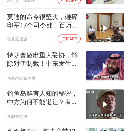
水云人
12跟贴
打开APP
莫迪的命令很坚决，砸碎
印军17个司令部，百万印
军知道要变天了
雪儿爱追剧
打开APP
特朗普做出重大妥协，解
除对伊制裁！中东发生怎
样的巨变？
角落的隐藏美景
钓鱼岛鲜有人知的秘密，
中方为何不能退让？看完
让国人自豪
李覴在北漂