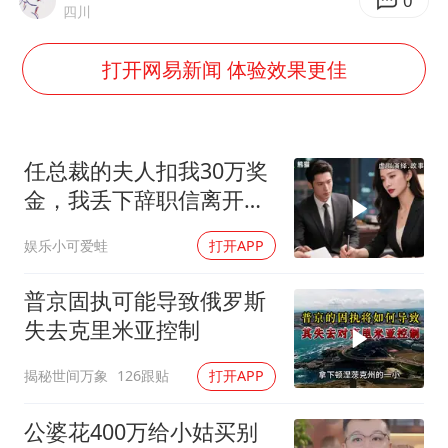
感觉全东北都在等7号
0
四川
扎哈罗娃批广岛市长不提美国原子弹
打开网易新闻 体验效果更佳
泰国一女公务员妆容引争议 本人回应
多地要求领导干部带头休假
女子利用漏洞0元薅走3000多件家电
任总裁的夫人扣我30万奖
村民谈“梅姨”：叫的其实是“媒姨”
金，我丢下辞职信离开，
当晚她慌忙问：甲方只和
关之琳否认与27岁模特的恋情
娱乐小可爱蛙
打开APP
你签约
奋进开新局 实干挑大梁
普京固执可能导致俄罗斯
失去克里米亚控制
揭秘世间万象
126跟贴
打开APP
公婆花400万给小姑买别