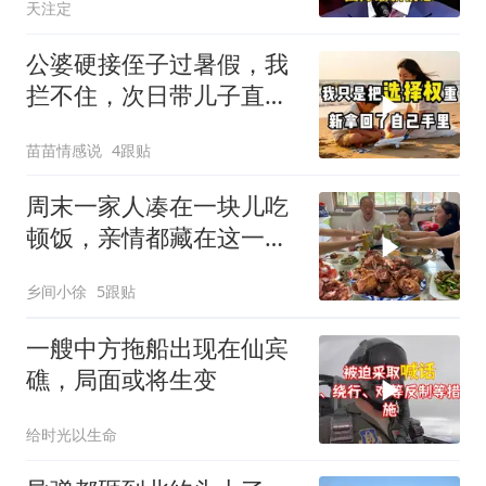
天注定
公婆硬接侄子过暑假，我
拦不住，次日带儿子直飞
普吉岛，婆婆傻眼
苗苗情感说
4跟贴
周末一家人凑在一块儿吃
顿饭，亲情都藏在这一饭
一菜里
乡间小徐
5跟贴
一艘中方拖船出现在仙宾
礁，局面或将生变
给时光以生命