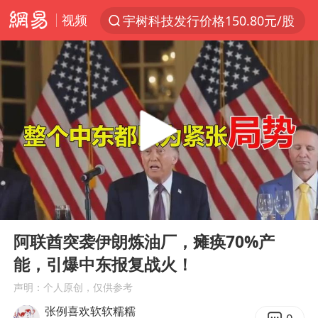
视频
宇树科技发行价格150.80元/股
以“新”破局 首发经济点亮城市消费活力
贵州轮胎子公司获美国退税8136万
中方回应是否开采太平洋海底稀土资源
外交部发言人就广岛核爆81周年等答记者问
昆明石林火把节
台风白海豚影响中国已成定局
00:00
08:04
我国编制完成新版全月地质图
Play
Ent
full
胡塞武装袭扰红海航运行动升级
阿联酋突袭伊朗炼油厂，瘫痪70%产
能，引爆中东报复战火！
郑国霖回应去景区上班被保安拦下
声明：个人原创，仅供参考
80后女柜员逆袭成4200亿银行副行长
张例喜欢软软糯糯