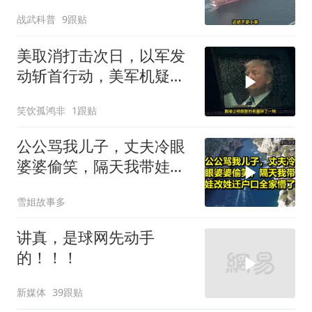
要向普京“问罪”
战武科普
9跟贴
美取消打击次日，以军发
动斩首行动，美军机疑被
击落
笑饮孤鸿非
1跟贴
公公骂我儿子，丈夫冷眼
婆婆偷笑，隔天我带娃改
姓迁户口全家懵了！
雪姐故事多
讲真，是球网先动手
的！！！
新媒体
39跟贴