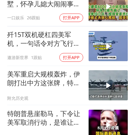
墅，怀孕儿媳大闹闹事，
被老公狠心离婚
一口娱乐
26跟贴
打开APP
歼15T双机硬杠四美军
机，一句话令对方飞行员
无言以对
遨游新世界
1跟贴
打开APP
美军重启大规模轰炸，伊
朗打出中方这张牌，特朗
普敢不敢接
附允历史观
特朗普悬崖勒马，下令让
美军取消行动，是谁让他
突然改变主意？