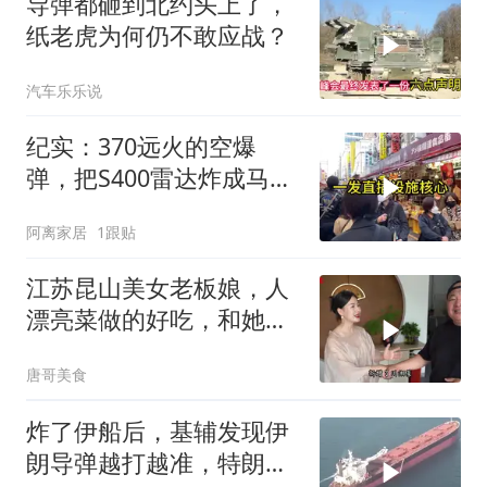
导弹都砸到北约头上了，
纸老虎为何仍不敢应战？
汽车乐乐说
纪实：370远火的空爆
弹，把S400雷达炸成马蜂
窝，靶标惨状让台军急眼
阿离家居
1跟贴
了
江苏昆山美女老板娘，人
漂亮菜做的好吃，和她小
喝点
唐哥美食
炸了伊船后，基辅发现伊
朗导弹越打越准，特朗普