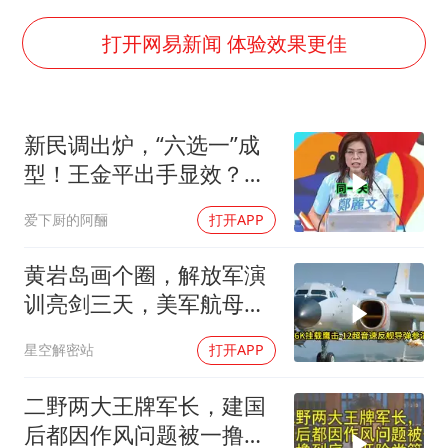
36岁男演员成景区NPC后人气爆棚
身体出现这几个信号可能是肝在求救
打开网易新闻 体验效果更佳
宇树王兴兴被问了360多个问题
上四休三，但降薪1000元，你接受吗？
新民调出炉，“六选一”成
几元成本的AI广告导致千万市值蒸发
型！王金平出手显效？蓝
台当局重金为“台独”织“皇帝新衣”
营多点开花
爱下厨的阿酾
打开APP
郑丽文：台湾从来没有“独立”过
乐享全民健身 共筑健康中国
黄岩岛画个圈，解放军演
训亮剑三天，美军航母从
南海跑了
星空解密站
打开APP
二野两大王牌军长，建国
后都因作风问题被一撸到