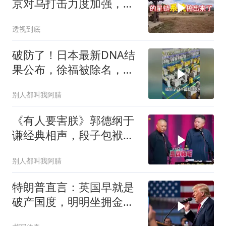
京对乌打击力度加强，泽
连斯基难有作为
透视到底
破防了！日本最新DNA结
果公布，徐福被除名，祖
先来源太意外
别人都叫我阿腈
《有人要害朕》郭德纲于
谦经典相声，段子包袱满
满！
别人都叫我阿腈
特朗普直言：英国早就是
破产国度，明明坐拥金
山，却偏偏无动于衷