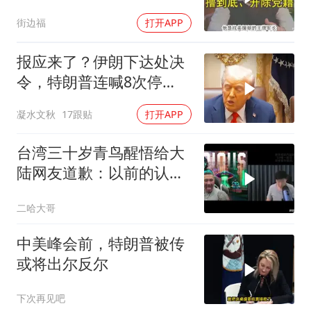
底、开除党籍
街边福
打开APP
报应来了？伊朗下达处决
令，特朗普连喊8次停
手，海外资产遭清算
凝水文秋
17跟贴
打开APP
台湾三十岁青鸟醒悟给大
陆网友道歉：以前的认真
很狭隘
二哈大哥
中美峰会前，特朗普被传
或将出尔反尔
下次再见吧