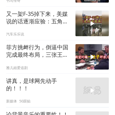
书写传奇
又一架F-35掉下来，美媒
说的话逐渐应验：五角大
楼要亏大了
汽车乐乐说
菲方挑衅行为，倒逼中国
完成最终布局，三张王牌
现身黄岩岛
雅儿姐爱追剧
讲真，是球网先动手
的！！！
新媒体
50跟贴
论背景音乐的重要性！！