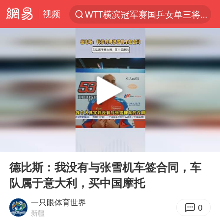
视频
WTT横滨冠军赛国乒女单三将晋级四强
光影经济撬动暑期消费新蓝海
三警齐发！多地10级以上雷暴大风
日本发布排名：“中国第一，美日德韩英法居后”
央视新主播李秋莹孙亚鹏亮相
大V：马科斯把路走绝了
情侣在平潭拍日出时坠崖致一死一伤
00:00
00:31
白海豚将正面袭击贯穿浙江
Play
Ent
full
唐田赛前发布会上引用《孙子兵法》
德比斯：我没有与张雪机车签合同，车
队属于意大利，买中国摩托
泰国初中生饮弹自尽前开了26枪
夏日经济乘“热”而上 消费市场向“新”而行
一只眼体育世界
0
新疆