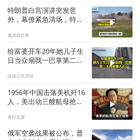
特朗普白宫演讲突发意
外，幕僚紧急清场，特朗
普出现健康疑云！
遨游新世界
给富婆开车20年她儿子生
日当众扇我一巴掌第二天
我看懂人心
品读人生百味
1956年中国击落美机歼16
人，美出动三艘航母抢尸
体
青杍无梦
俄军空袭战果被公布，普