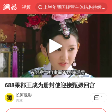
视频
上半年我国经营主体结构持续优化
美媒：美国爱国者导弹库存不足1700枚
上海有出现龙卷潜势
上海全域长途客运班次全部停运
白海豚逼近浙闽沿海
1枚就能让航母瘫痪 轰-6J实力有多强
国足U17与阿森纳决赛取消 并列冠军
00:00
02:45
上门女婿出轨女邻居多年被判重婚罪
Play
Ent
full
今日15时起福州地铁高架区段停运
688果郡王成为册封使迎接甄嬛回宫
王艺迪2-4不敌张本美和止步4强
长河观影
1
吉林
王传君 《披荆斩棘》