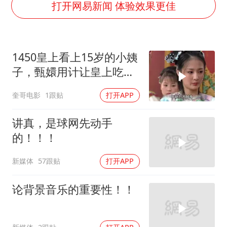
王艺迪无缘横滨赛决赛
打开网易新闻 体验效果更佳
泰国：高度重视中国游客旅游体验
于东来直播和胖东来核心团队开会
1450皇上看上15岁的小姨
2025年小学教师减少13.19万
子，甄嬛用计让皇上吃了
上海大部迎大暴雨
哑巴亏！
奎哥电影
1跟贴
打开APP
《龙餐馆》 冲奖
构建更高水平的全民健身公共服务体系
讲真，是球网先动手
的！！！
新媒体
57跟贴
打开APP
论背景音乐的重要性！！