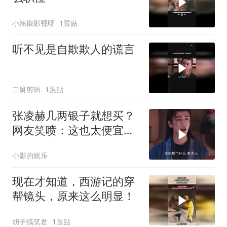
小辣椒影视呀
1跟贴
听不见是自欺欺人的谎言
二舅剪辑
1跟贴
张凌赫几两银子就想买？
网友笑喷：这也太便宜了
吧！
小影的娱乐
现在才知道，西游记的穿
帮镜头，原来这么明显！
胡子搞笑君
1跟贴