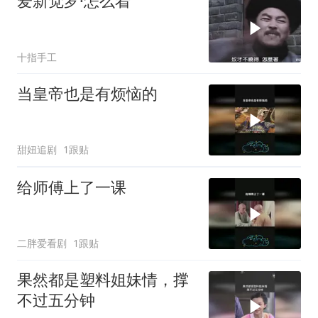
爱新觉罗·怎么着
十指手工
当皇帝也是有烦恼的
甜妞追剧
1跟贴
给师傅上了一课
二胖爱看剧
1跟贴
果然都是塑料姐妹情，撑
不过五分钟