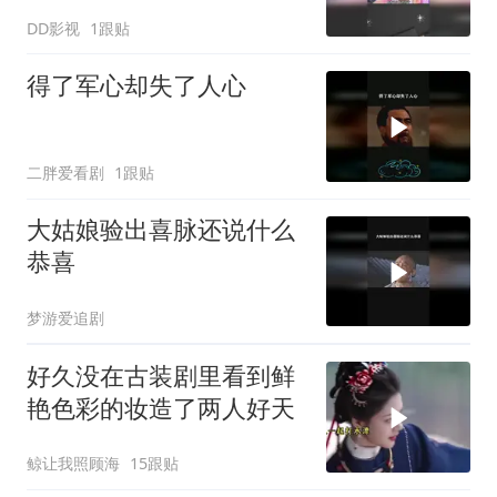
DD影视
1跟贴
得了军心却失了人心
二胖爱看剧
1跟贴
大姑娘验出喜脉还说什么
恭喜
梦游爱追剧
好久没在古装剧里看到鲜
艳色彩的妆造了️两人好天
鲸让我照顾海
15跟贴