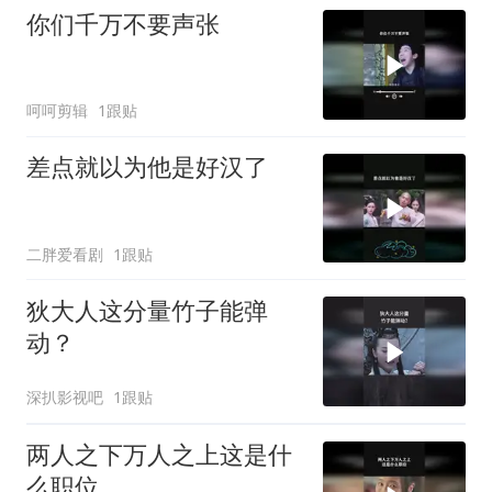
你们千万不要声张
呵呵剪辑
1跟贴
差点就以为他是好汉了
二胖爱看剧
1跟贴
狄大人这分量竹子能弹
动？
深扒影视吧
1跟贴
两人之下万人之上这是什
么职位