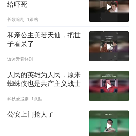
给吓死
长歌追剧
1跟贴
和亲公主美若天仙，把世
子看呆了
涛涛爱看好剧
人民的英雄为人民，原来
蜘蛛侠也是共产主义战士
弈秋爱追剧
1跟贴
公安上门抢人了