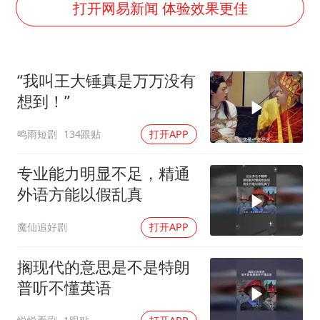
打开网易新闻 体验效果更佳
男子杀人后逃进深山21年活得像野人
立秋的仪式感
公司“上四休三”但要降薪1000元
“我叫王大锤真是万万没有
A股收盘：三大指数均涨超1%
想到！”
朱雨玲晋级WTT横滨冠军赛女单八强
鸣雨短剧
134跟贴
打开APP
如何把百年大党建设得更加坚强有力？
专业能力明显不足，精通
外语方能以假乱真
魔仙追好剧
打开APP
搁现代的意思是不是特朗
普听不懂英语