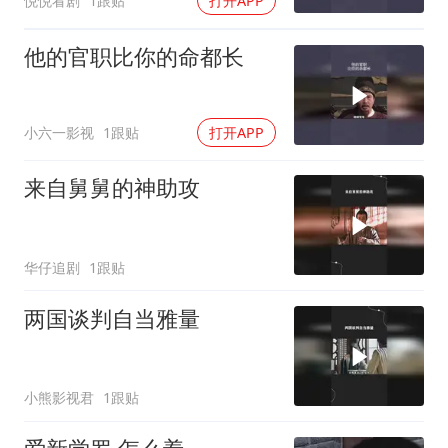
悦悦看剧
1跟贴
打开APP
他的官职比你的命都长
小六一影视
1跟贴
打开APP
来自舅舅的神助攻
华仔追剧
1跟贴
两国谈判自当雅量
小熊影视君
1跟贴