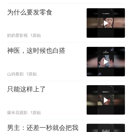
为什么要发零食
奶奶爱影视
1跟贴
神医，这时候也白搭
山鸡看剧
1跟贴
只能这样上了
爆米花观影
1跟贴
男主：还差一秒就会把我