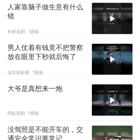
人家靠脑子做生意有什么
错
长歌追剧
1跟贴
男人仗着有钱竟不把警察
放在眼里下秒就后悔了
仙女味影视
1跟贴
大爷是真想来一炮
阿缸追剧
1跟贴
没驾照是不能开车的，交
通安全常识要常记