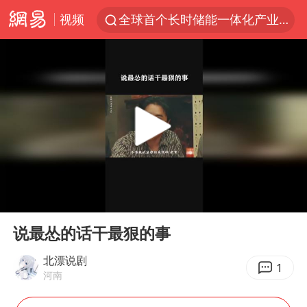
视频
全球首个长时储能一体化产业园量产
台风白海豚已进入24小时警戒线
“秋天的第一杯奶茶”6岁了
上海：台风白海豚或将带来龙卷风
四川宜宾市高县4.9级地震致1人死亡
中巨芯：上半年归母净利润1405.77万元
38岁演员求职万岁山NPC成功
00:00
00:25
国乒男单横滨冠军赛全军覆没
Play
Ent
full
U17国足三连胜晋级明日之星半决赛
说最怂的话干最狠的事
胡彦斌获《歌手2026》歌王
北漂说剧
1
河南
胜宏科技：股票交易异常波动