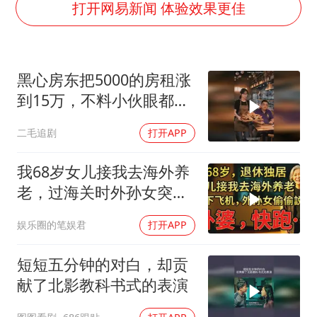
美股存储板块集体大跌
打开网易新闻 体验效果更佳
东航：国内客票提前14天免费退改
名创优品回应女子吐槽内裤质量差
黑心房东把5000的房租涨
日本试射“战斧”导弹，国防部回应
到15万，不料小伙眼都不
胡彦斌韩磊 谁帮谁
眨都同意了！
二毛追剧
打开APP
夯实基础开新局
我68岁女儿接我去海外养
老，过海关时外孙女突然
说：阿嬷，快跑！
娱乐圈的笔娱君
打开APP
短短五分钟的对白，却贡
献了北影教科书式的表演