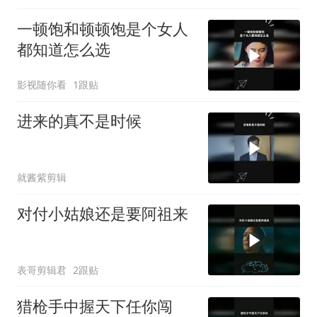
一顿饱和顿顿饱是个女人
都知道怎么选
影视随你看
1跟贴
进来的真不是时候
就酱紫剪辑
对付小姑娘还是要阿祖来
表哥剪辑君
2跟贴
猎枪手中握天下任你闯