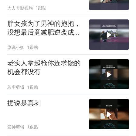
大力哥影视局
1跟贴
胖女孩为了男神的抱抱，
没想最后竟减肥逆袭成校
花
剧说小妖
1跟贴
老实人拿起枪你连求饶的
机会都没有
若尘剪辑
1跟贴
据说是真剥
爱神剪辑
1跟贴