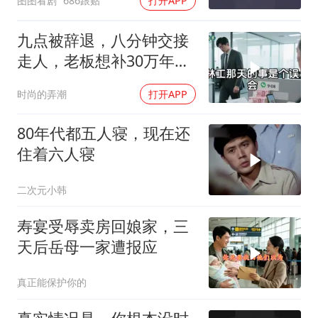
图图看剧
686跟贴
打开APP
九点被辞退，八分钟交接
走人，老板想补30万年终
奖却发现被拉黑
时尚的弄潮
打开APP
80年代都五人寝，现在还
住着六人寝
二次元小韩
寿宴受辱卖房回娘家，三
天后岳母一家遭报应
真正能保护你的