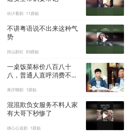
伙计看剧
11跟贴
不讲粤语说不出来这种气
势
排山剧社
83跟贴
一桌饭菜标价八百八十
八，普通人直呼消费不
起，背后真相令人深思
嵩仔聊剧
1跟贴
混混欺负女服务不料人家
有大哥下秒惨了
雄心心追剧
1跟贴