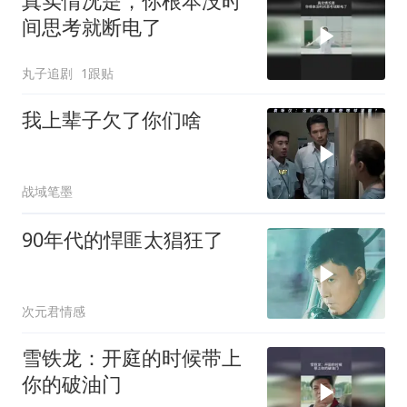
真实情况是，你根本没时
间思考就断电了
丸子追剧
1跟贴
我上辈子欠了你们啥
战域笔墨
90年代的悍匪太猖狂了
次元君情感
雪铁龙：开庭的时候带上
你的破油门