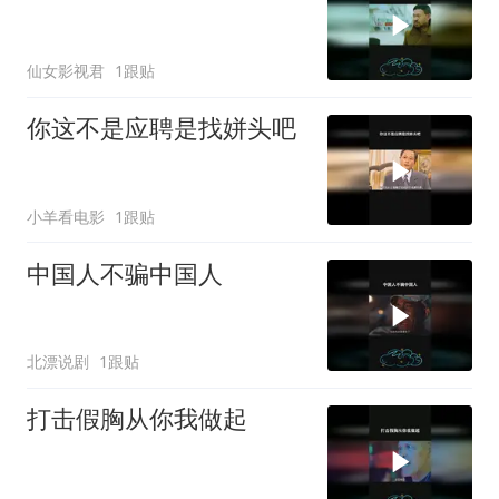
仙女影视君
1跟贴
你这不是应聘是找姘头吧
小羊看电影
1跟贴
中国人不骗中国人
北漂说剧
1跟贴
打击假胸从你我做起